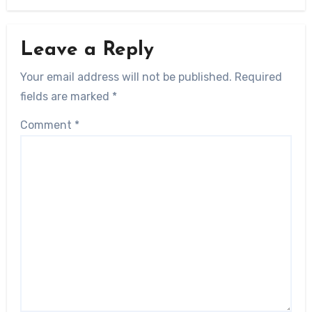
Leave a Reply
Your email address will not be published.
Required
fields are marked
*
Comment
*