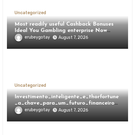
Uncategorized
Most readily useful Cashback Bonuses
Ideal You Gambling enterprise Now
offers 2026
erubeygotay
August 7, 2026
Uncategorized
Investimento_inteligente_e_thorfortune
_a_chave_para_um_futuro_financeiro_s
eguro
erubeygotay
August 7, 2026