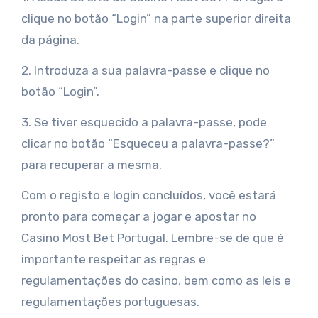
clique no botão “Login” na parte superior direita
da página.
2. Introduza a sua palavra-passe e clique no
botão “Login”.
3. Se tiver esquecido a palavra-passe, pode
clicar no botão “Esqueceu a palavra-passe?”
para recuperar a mesma.
Com o registo e login concluídos, você estará
pronto para começar a jogar e apostar no
Casino Most Bet Portugal. Lembre-se de que é
importante respeitar as regras e
regulamentações do casino, bem como as leis e
regulamentações portuguesas.