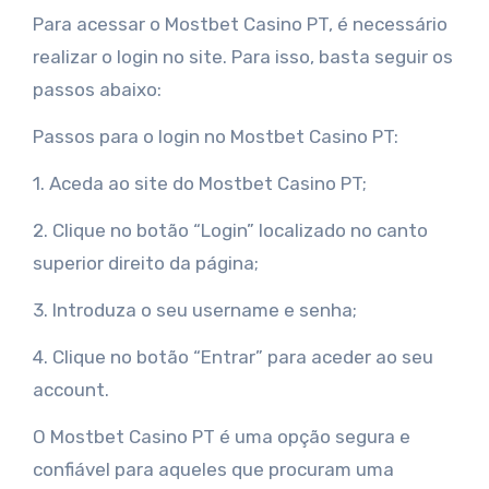
Para acessar o Mostbet Casino PT, é necessário
realizar o login no site. Para isso, basta seguir os
passos abaixo:
Passos para o login no Mostbet Casino PT:
1. Aceda ao site do Mostbet Casino PT;
2. Clique no botão “Login” localizado no canto
superior direito da página;
3. Introduza o seu username e senha;
4. Clique no botão “Entrar” para aceder ao seu
account.
O Mostbet Casino PT é uma opção segura e
confiável para aqueles que procuram uma