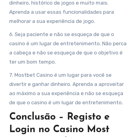
dinheiro, histórico de jogos e muito mais.
Aprenda a usar essas funcionalidades para
melhorar a sua experiência de jogo.
6. Seja paciente e não se esqueça de que o
casino é um lugar de entretenimento. Não perca
a cabeça e não se esqueça de que o objetivo é
ter um bom tempo.
7. Mostbet Casino é um lugar para você se
divertir e ganhar dinheiro. Aprenda a aproveitar
ao máximo a sua experiência e não se esqueça
de que o casino é um lugar de entretenimento.
Conclusão – Registo e
Login no Casino Most