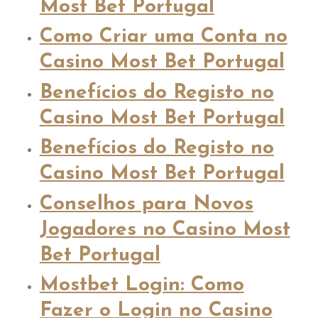
Most Bet Portugal
Como Criar uma Conta no
Casino Most Bet Portugal
Benefícios do Registo no
Casino Most Bet Portugal
Benefícios do Registo no
Casino Most Bet Portugal
Conselhos para Novos
Jogadores no Casino Most
Bet Portugal
Mostbet Login: Como
Fazer o Login no Casino