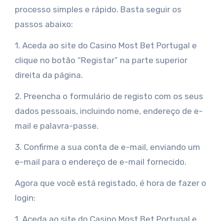
processo simples e rápido. Basta seguir os
passos abaixo:
1. Aceda ao site do Casino Most Bet Portugal e
clique no botão “Registar” na parte superior
direita da página.
2. Preencha o formulário de registo com os seus
dados pessoais, incluindo nome, endereço de e-
mail e palavra-passe.
3. Confirme a sua conta de e-mail, enviando um
e-mail para o endereço de e-mail fornecido.
Agora que você está registado, é hora de fazer o
login:
1. Aceda ao site do Casino Most Bet Portugal e