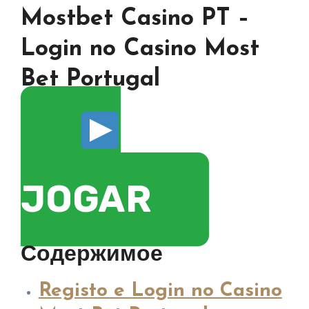
Mostbet Casino PT –
Login no Casino Most
Bet Portugal
JOGAR
Содержимое
Registo e Login no Casino