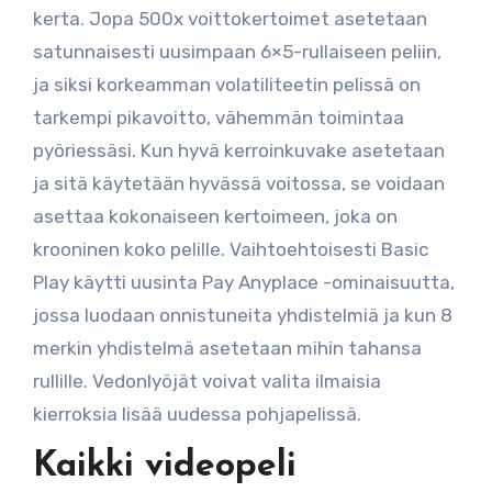
kerta. Jopa 500x voittokertoimet asetetaan
satunnaisesti uusimpaan 6×5-rullaiseen peliin,
ja siksi korkeamman volatiliteetin pelissä on
tarkempi pikavoitto, vähemmän toimintaa
pyöriessäsi. Kun hyvä kerroinkuvake asetetaan
ja sitä käytetään hyvässä voitossa, se voidaan
asettaa kokonaiseen kertoimeen, joka on
krooninen koko pelille. Vaihtoehtoisesti Basic
Play käytti uusinta Pay Anyplace -ominaisuutta,
jossa luodaan onnistuneita yhdistelmiä ja kun 8
merkin yhdistelmä asetetaan mihin tahansa
rullille. Vedonlyöjät voivat valita ilmaisia ​​
kierroksia lisää uudessa pohjapelissä.
Kaikki videopeli