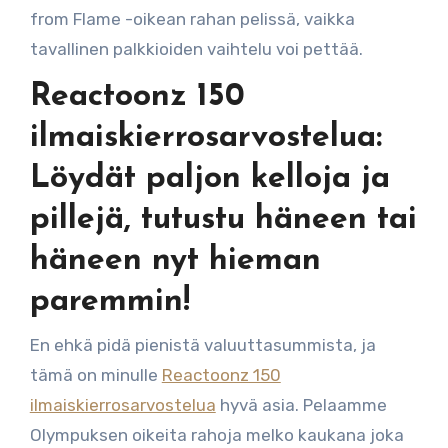
from Flame -oikean rahan pelissä, vaikka
tavallinen palkkioiden vaihtelu voi pettää.
Reactoonz 150
ilmaiskierrosarvostelua:
Löydät paljon kelloja ja
pillejä, tutustu häneen tai
häneen nyt hieman
paremmin!
En ehkä pidä pienistä valuuttasummista, ja
tämä on minulle
Reactoonz 150
ilmaiskierrosarvostelua
hyvä asia. Pelaamme
Olympuksen oikeita rahoja melko kaukana joka