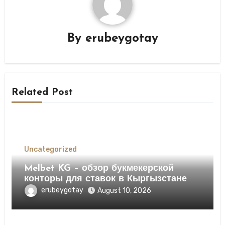
By
erubeygotay
Related Post
Uncategorized
Melbet KG – обзор букмекерской
конторы для ставок в Кыргызстане
erubeygotay
August 10, 2026