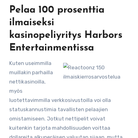
Pelaa 100 prosenttia
ilmaiseksi
kasinopeliyritys Harbors
Entertainmentissa
Kuten useimmilla
muillakin parhailla
nettikasinoilla,
myös
luotettavimmilla verkkosivustoilla voi olla
statuskannustimia tavallisten pelaajien
omistamiseen. Jotkut nettipelit voivat
kuitenkin tarjota mahdollisuuden voittaa
dollareita alkuperäisen valuutan sijaan, mutta