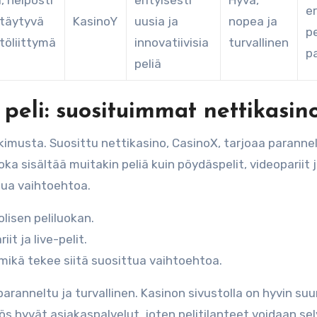
er
täytyvä
KasinoY
uusia ja
nopea ja
pe
töliittymä
innovatiivisia
turvallinen
p
peliä
n peli: suosituimmat nettikasi
kimusta. Suosittu nettikasino, CasinoX, tarjoaa parannel
oka sisältää muitakin peliä kuin pöydäspelit, videopariit 
tua vaihtoehtoa.
lisen peliluokan.
it ja live-pelit.
mikä tekee siitä suosittua vaihtoehtoa.
ranneltu ja turvallinen. Kasinon sivustolla on hyvin suu
 hyvät asiakaspalvelut, joten pelitilanteet voidaan selvi