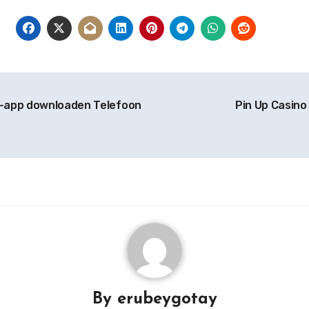
o-app downloaden Telefoon
Pin Up Casino
By
erubeygotay