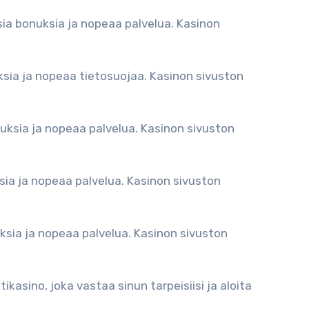
sia bonuksia ja nopeaa palvelua. Kasinon
ksia ja nopeaa tietosuojaa. Kasinon sivuston
uksia ja nopeaa palvelua. Kasinon sivuston
sia ja nopeaa palvelua. Kasinon sivuston
uksia ja nopeaa palvelua. Kasinon sivuston
kasino, joka vastaa sinun tarpeisiisi ja aloita