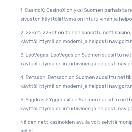
1. CasinoX: CasinoX on yksi Suomen parhaista ne
sivuston käyttöliittymä on intuitiivinen ja helpo
2. 22Bet: 22Bet on toinen suosittu nettikasino,
käyttöliittymä on moderni ja helposti navigoitu
3. LeoVegas: LeoVegas on Suomen suosittu netti
käyttöliittymä on intuitiivinen ja helposti navig
4. Betsson: Betsson on Suomen suosittu nettika
käyttöliittymä on moderni ja helposti navigoitu
5. Yggdrasil: Yggdrasil on Suomen suosittu nett
käyttöliittymä on intuitiivinen ja helposti navig
Näiden nettikasinoiden avulla voit selvitä monip
peliä!