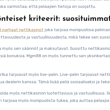
oka varmistaa, että pelaajien tietoja on suojattu.
nteiset kriteerit: suosituimm
 parhaat nettikasinot
joka tarjoaa monipuolisia pelimai
ettavuudesta ja vastuullisuudesta, mikä tekee sen suositt
da myös sen säännöt ja maksutavat. Suosittu nettikasin
öllisiä bonuksia. Mgm88 on myös tunnettu sen yksinkertai
otka tarjoavat myös live-pelin. Live-pelin tarjoavat net
 dealerin kanssa. Tämä lisää peliä sosiaaliseksi ja teke
ioida myös nettikasinon luotettavuus ja vastuullisuus. 
tarjoaa myös monipuolista tukea, joka auttaa pelaajia pä