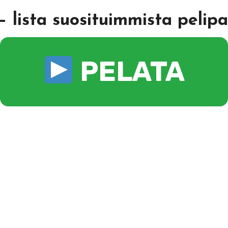
 lista suosituimmista pelipa
PELATA