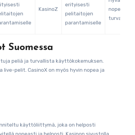
ityisesti
erityisesti
KasinoZ
nopea ja
litaitojen
pelitaitojen
turvallinen
arantamiselle
parantamiselle
not Suomessa
tuja peliä ja turvallista käyttökokemuksen.
ja live-pelit. CasinoX on myös hyvin nopea ja
nniteltu käyttöliittymä, joka on helposti
tellä nopeasti ja helposti. Kasinon sivustolla