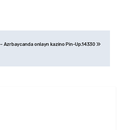
 – Azrbaycanda onlayn kazino Pin-Up.14330