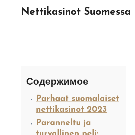
Nettikasinot Suomessa –
Содержимое
Parhaat suomalaiset
nettikasinot 2023
Paranneltu ja
turvallinen peli: