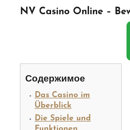
NV Casino Online – Be
Содержимое
Das Casino im
Überblick
Die Spiele und
Funktionen