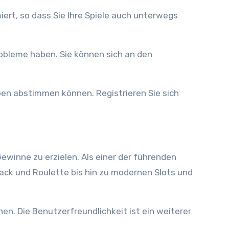
ert, so dass Sie Ihre Spiele auch unterwegs
obleme haben. Sie können sich an den
eben abstimmen können. Registrieren Sie sich
Gewinne zu erzielen. Als einer der führenden
jack und Roulette bis hin zu modernen Slots und
nen. Die Benutzerfreundlichkeit ist ein weiterer