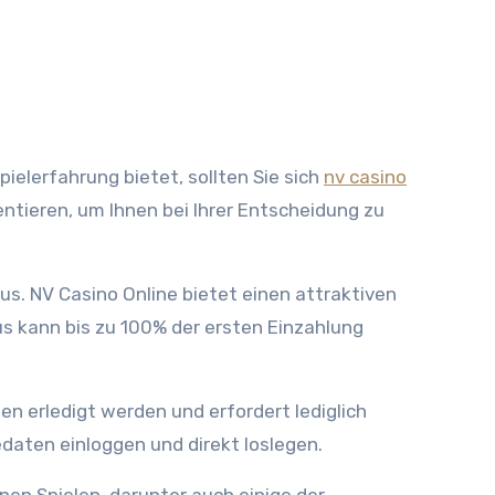
ielerfahrung bietet, sollten Sie sich
nv casino
entieren, um Ihnen bei Ihrer Entscheidung zu
nus. NV Casino Online bietet einen attraktiven
us kann bis zu 100% der ersten Einzahlung
en erledigt werden und erfordert lediglich
edaten einloggen und direkt loslegen.
en Spielen, darunter auch einige der