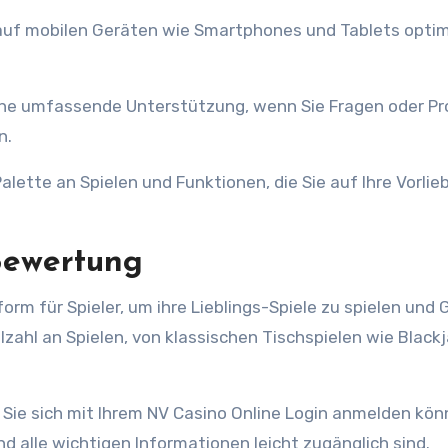
auf mobilen Geräten wie Smartphones und Tablets optimi
ine umfassende Unterstützung, wenn Sie Fragen oder Pr
n.
alette an Spielen und Funktionen, die Sie auf Ihre Vorli
ewertung
rm für Spieler, um ihre Lieblings-Spiele zu spielen und 
lzahl an Spielen, von klassischen Tischspielen wie Black
m Sie sich mit Ihrem NV Casino Online Login anmelden kön
und alle wichtigen Informationen leicht zugänglich sind.