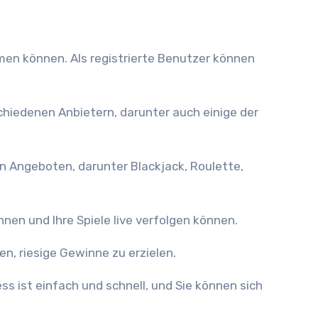
mmen können. Als registrierte Benutzer können
hiedenen Anbietern, darunter auch einige der
 an Angeboten, darunter Blackjack, Roulette,
nnen und Ihre Spiele live verfolgen können.
n, riesige Gewinne zu erzielen.
ss ist einfach und schnell, und Sie können sich