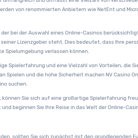
 werden von renommierten Anbietern wie NetEnt und Micr
, der bei der Auswahl eines Online-Casinos berücksichtigt
seiner Lizenzgeber steht. Dies bedeutet, dass Ihre persö
ente Spielumgebung verlassen können.
ge Spielerfahrung und eine Vielzahl von Vorteilen, die Si
 Spielen und die hohe Sicherheit machen NV Casino Onli
ino suchen.
 können Sie sich auf eine großartige Spielerfahrung fre
t und beginnen Sie Ihre Reise in das Welt der Online-Casi
iden, sollten Sie sich zunächst mit den grundlegenden 