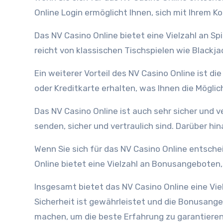
Online Login ermöglicht Ihnen, sich mit Ihrem K
Das NV Casino Online bietet eine Vielzahl an Sp
reicht von klassischen Tischspielen wie Blackj
Ein weiterer Vorteil des NV Casino Online ist d
oder Kreditkarte erhalten, was Ihnen die Möglichk
Das NV Casino Online ist auch sehr sicher und v
senden, sicher und vertraulich sind. Darüber hi
Wenn Sie sich für das NV Casino Online entsch
Online bietet eine Vielzahl an Bonusangeboten,
Insgesamt bietet das NV Casino Online eine Viel
Sicherheit ist gewährleistet und die Bonusange
machen, um die beste Erfahrung zu garantieren