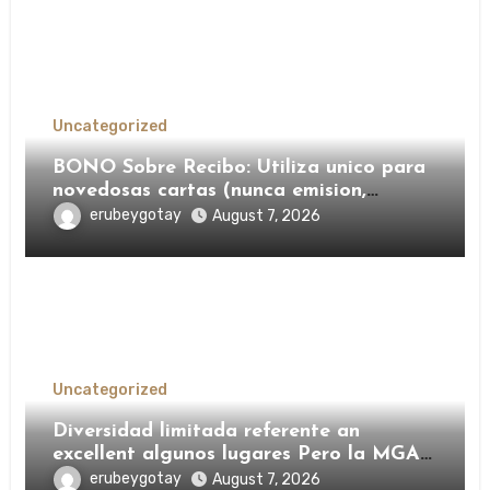
Uncategorized
BONO Sobre Recibo: Utiliza unico para
novedosas cartas (nunca emision,
frescor, reposicion, revision ni tarjeta
erubeygotay
August 7, 2026
adicional)
Uncategorized
Diversidad limitada referente an
excellent algunos lugares Pero la MGA
regula clase, algunos casinos deben
erubeygotay
August 7, 2026