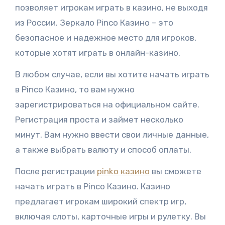
позволяет игрокам играть в казино, не выходя
из России. Зеркало Pinco Казино – это
безопасное и надежное место для игроков,
которые хотят играть в онлайн-казино.
В любом случае, если вы хотите начать играть
в Pinco Казино, то вам нужно
зарегистрироваться на официальном сайте.
Регистрация проста и займет несколько
минут. Вам нужно ввести свои личные данные,
а также выбрать валюту и способ оплаты.
После регистрации
pinko казино
вы сможете
начать играть в Pinco Казино. Казино
предлагает игрокам широкий спектр игр,
включая слоты, карточные игры и рулетку. Вы