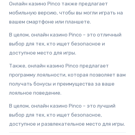
Онлайн казино Pinco также предлагает
мобильную версию, чтобы вы могли играть на
вашем смартфоне или планшете.
В целом, онлайн казино Pinco – это отличный
выбор для тех, кто ищет безопасное и
доступное место для игры.
Также, онлайн казино Pinco предлагает
программу лояльности, которая позволяет вам
получать бонусы и преимущества за ваше
лояльное поведение.
В целом, онлайн казино Pinco – это лучший
выбор для тех, кто ищет безопасное,
доступное и развлекательное место для игры.