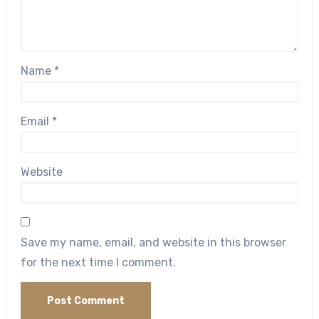
Name
*
Email
*
Website
Save my name, email, and website in this browser
for the next time I comment.