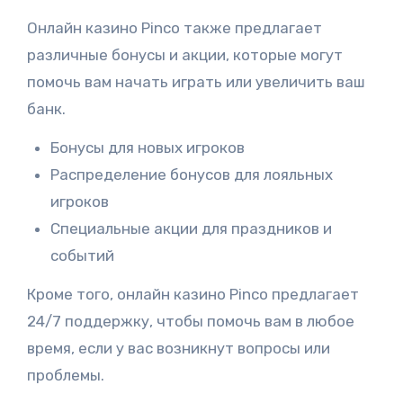
Онлайн казино Pinco также предлагает
различные бонусы и акции, которые могут
помочь вам начать играть или увеличить ваш
банк.
Бонусы для новых игроков
Распределение бонусов для лояльных
игроков
Специальные акции для праздников и
событий
Кроме того, онлайн казино Pinco предлагает
24/7 поддержку, чтобы помочь вам в любое
время, если у вас возникнут вопросы или
проблемы.