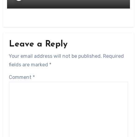
catalogos mas profusamente pequenos
Leave a Reply
Your email address will not be published.
Required
fields are marked
*
Comment
*