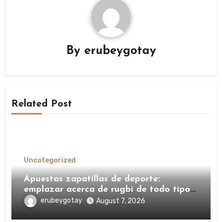
By
erubeygotay
Related Post
Uncategorized
Apuestas zapatillas de deporte:
emplazar acerca de rugbi de todo tipo
acerca de contenidos
erubeygotay
August 7, 2026