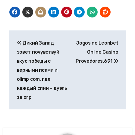
Post
Дикий Запад
Jogos no Leonbet
navigation
зовет почувствуй
Online Casino
вкус победы с
Provedores.691
верными псами и
olimp com, где
каждый спин – дуэль
за огр