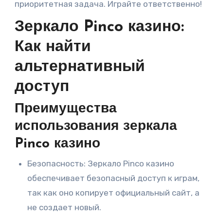
приоритетная задача. Играйте ответственно!
Зеркало Pinco казино:
Как найти
альтернативный
доступ
Преимущества
использования зеркала
Pinco казино
Безопасность: Зеркало Pinco казино
обеспечивает безопасный доступ к играм,
так как оно копирует официальный сайт, а
не создает новый.