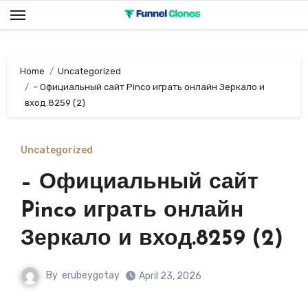
Skip
to
content
Home
Uncategorized
– Официальный сайт Pinco играть онлайн Зеркало и
вход.8259 (2)
Uncategorized
– Официальный сайт
Pinco играть онлайн
Зеркало и вход.8259 (2)
By
erubeygotay
April 23, 2026