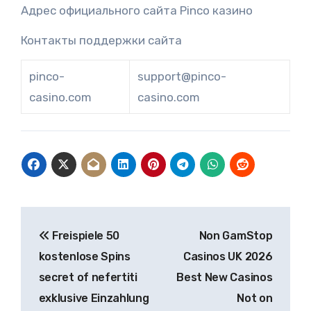
Адрес официального сайта Pinco казино
Контакты поддержки сайта
pinco-
support@pinco-
casino.com
casino.com
Post
Freispiele 50
Non GamStop
navigation
kostenlose Spins
Casinos UK 2026
secret of nefertiti
Best New Casinos
exklusive Einzahlung
Not on