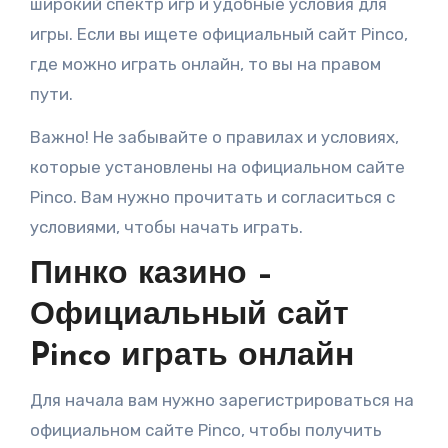
широкий спектр игр и удобные условия для
игры. Если вы ищете официальный сайт Pinco,
где можно играть онлайн, то вы на правом
пути.
Важно! Не забывайте о правилах и условиях,
которые установлены на официальном сайте
Pinco. Вам нужно прочитать и согласиться с
условиями, чтобы начать играть.
Пинко казино –
Официальный сайт
Pinco играть онлайн
Для начала вам нужно зарегистрироваться на
официальном сайте Pinco, чтобы получить