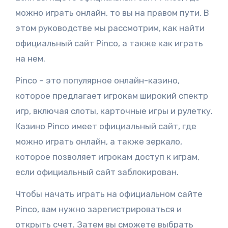
можно играть онлайн, то вы на правом пути. В
этом руководстве мы рассмотрим, как найти
официальный сайт Pinco, а также как играть
на нем.
Pinco – это популярное онлайн-казино,
которое предлагает игрокам широкий спектр
игр, включая слоты, карточные игры и рулетку.
Казино Pinco имеет официальный сайт, где
можно играть онлайн, а также зеркало,
которое позволяет игрокам доступ к играм,
если официальный сайт заблокирован.
Чтобы начать играть на официальном сайте
Pinco, вам нужно зарегистрироваться и
открыть счет. Затем вы сможете выбрать