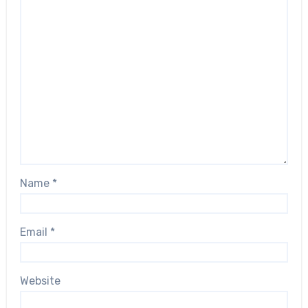
Name
*
Email
*
Website