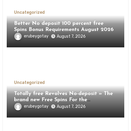
Uncategorized
Better No deposit 100 percent free
Spins Bonus Requirements August 2026
erubeygotay
August 7, 2026
Uncategorized
Totally free Revolves No-deposit » The
brand new Free Spins For the
Registration 2026
erubeygotay
August 7, 2026