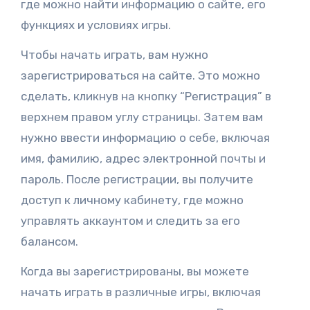
где можно найти информацию о сайте, его
функциях и условиях игры.
Чтобы начать играть, вам нужно
зарегистрироваться на сайте. Это можно
сделать, кликнув на кнопку “Регистрация” в
верхнем правом углу страницы. Затем вам
нужно ввести информацию о себе, включая
имя, фамилию, адрес электронной почты и
пароль. После регистрации, вы получите
доступ к личному кабинету, где можно
управлять аккаунтом и следить за его
балансом.
Когда вы зарегистрированы, вы можете
начать играть в различные игры, включая