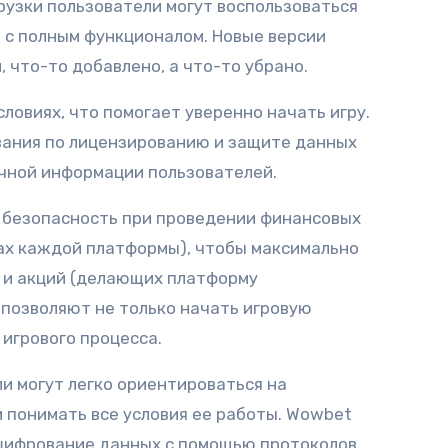
рузки пользователи могут воспользоваться
 с полным функционалом. Новые версии
что-то добавлено, а что-то убрано.
ловиях, что помогает уверенно начать игру.
вания по лицензированию и защите данных
ичной информации пользователей.
и безопасность при проведении финансовых
ках каждой платформы), чтобы максимально
 и акций (делающих платформу
я позволяют не только начать игровую
 игрового процесса.
и могут легко ориентироваться на
 понимать все условия ее работы. Wowbet
шифрование данных с помощью протоколов