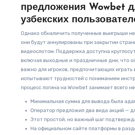
предложения Wowbet д
узбекских пользовател
Однако обналичить полученные выигрыши не
они будут аннулированы при закрытии стран
видеослотом. Поддержка доступна круглосу
включая выходные и праздничные дни, что о
важно для игроков, предпочитающих играть в
испытывают трудностей с пониманием инстру
процесс логина на Wowbet занимает всего не
Минимальная сумма для вывода была адап
Оператор предложил два вида акций — д
Этот простой, но важный шаг подтвержд
На официальном сайте платформы в разд