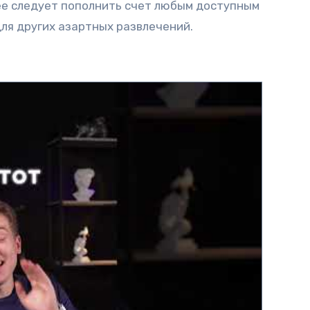
лее следует пополнить счет любым доступным
для других азартных развлечений.