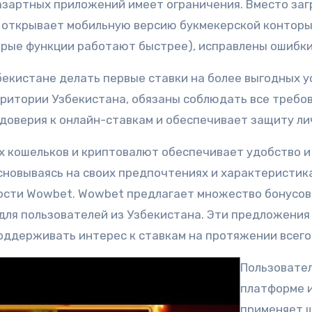
азартных приложений имеет ограничения. Вместо заг
й открывает мобильную версию букмекерской конторы
ые функции работают быстрее), исправлены ошибки, 
екистане делать первые ставки на более выгодных ус
рритории Узбекистана, обязаны соблюдать все требо
 доверия к онлайн-ставкам и обеспечивает защиту л
х кошельков и криптовалют обеспечивает удобство 
сновываясь на своих предпочтениях и характеристи
ности Wowbet. Wowbet предлагает множество бонусов
и для пользователей из Узбекистана. Эти предложени
оддерживать интерес к ставкам на протяжении всего
Пользовател
платформе и
применяет 