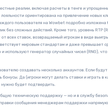
а лояльности ориентирована на привлечение новых к
аждого пользователя на Wowbet подробно изложена б
лик без сложных действий.
Кроме того, уровень RTP (
 от всех ставок, возвращаемый игрокам в виде выиг
ветствует мировым стандартам и даже превышает ср
и используют генератор случайных чисел (RNG), что
ователю создавать несколько аккаунтов. Если буд
бонусы. Да (игроки могут делать ставки и играть в к
т нужно будет подтвердить.
общую техническую поддержку — но и в службу безоп
тправки сообщения менеджерам поддержки напрямую