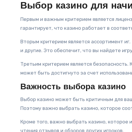
Выбор казино для нач
Первым и важным критерием является лицен
гарантирует, что казино работает в соответ
Вторым критерием является ассортимент иг.
и другие. Это обеспечит, что вы найдете игр
Третьим критерием является безопасность.
может быть достигнуто за счет использован
Важность выбора казино
Выбор казино может быть критичным для ваш
Поэтому важно выбрать казино, которое соо
Кроме того, важно выбрать казино, которое 
чтения отзывов и обзоров других игроков.