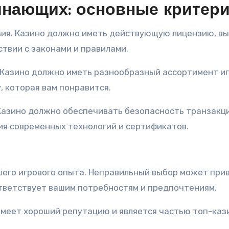
инающих: основные критер
зия. Казино должно иметь действующую лицензию, в
ствии с законами и правилами.
 Казино должно иметь разнообразный ассортимент иг,
у, которая вам понравится.
 Казино должно обеспечивать безопасность транзакц
ия современных технологий и сертификатов.
его игрового опыта. Неправильный выбор может прив
тветствует вашим потребностям и предпочтениям.
имеет хороший репутацию и является частью топ-каз