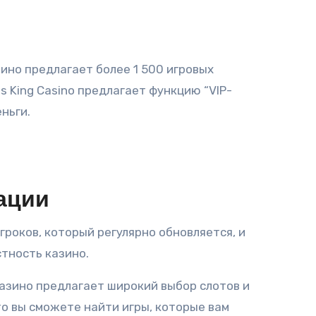
азино предлагает более 1 500 игровых
as King Casino предлагает функцию “VIP-
ньги.
ации
гроков, который регулярно обновляется, и
тность казино.
казино предлагает широкий выбор слотов и
то вы сможете найти игры, которые вам