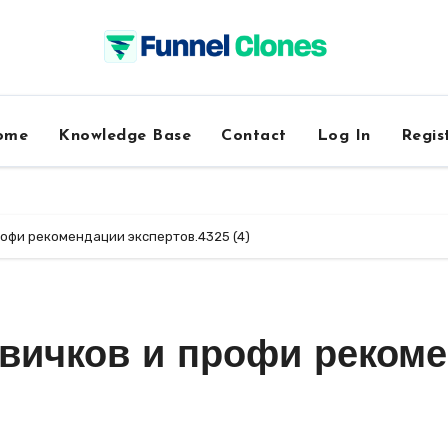
ome
Knowledge Base
Contact
Log In
Regis
рофи рекомендации экспертов.4325 (4)
овичков и профи реком