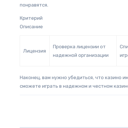
понравятся.
Критерий
Описание
Проверка лицензии от
Сп
Лицензия
надежной организации
игр
Наконец, вам нужно убедиться, что казино и
сможете играть в надежном и честном казин