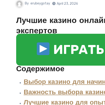
By
erubeygotay
April 23, 2026
Лучшие казино онлай
экспертов
ИГРАТЬ
Содержимое
Выбор казино для начи
Важность выбора казин
Лучшие казино для опы