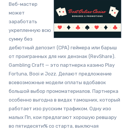
Веб-мастер
может
заработать
укрепленную всю
сумму без
дебютный депозит (CPA) геймера или барыш
от проигранных для них дензнак (RevShare).
Gambling Craft — это партнерка казино Play
Fortuna, Booi и Jozz. Делают предложение
всевозможные модели оплаты вдобавок
большой выбор промоматериалов. Партнерка
особенно выгодна в видах тамошних, который
работает изо русским трафиком. Одну изо
малых Пп, кои предлагают хорошую ревшару
во пятидесяти% со старта, выключая