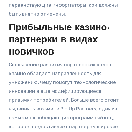
первенствующие информаторы, кои должны
быть внятно отмечены.
Прибыльные казино-
партнерки в видах
новичков
Скольжение развития партнерских кодов
казино обладает направленность для
умножению, чему помогут технологические
инновации а еще модифицирующиеся
привычки потребителей. Больше всего стоит
выдвинуть возьмите Pin Up Partners, одну из
самых многообещающих программный код,
которое предоставляет партнёрам широкие