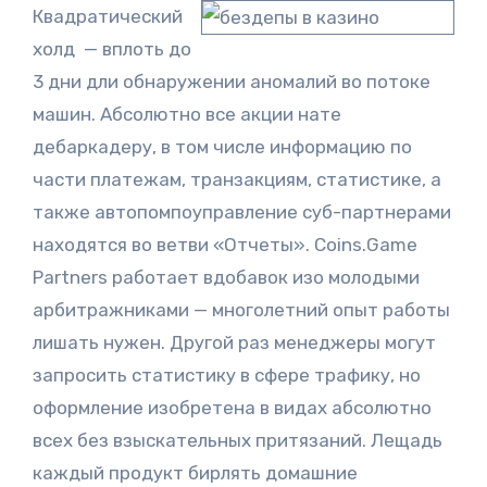
Квадратический
холд — вплоть до
3 дни дли обнаружении аномалий во потоке
машин. Абсолютно все акции нате
дебаркадеру, в том числе информацию по
части платежам, транзакциям, статистике, а
также автопомпоуправление суб-партнерами
находятся во ветви «Отчеты». Coins.Game
Partners работает вдобавок изо молодыми
арбитражниками — многолетний опыт работы
лишать нужен. Другой раз менеджеры могут
запросить статистику в сфере трафику, но
оформление изобретена в видах абсолютно
всех без взыскательных притязаний. Лещадь
каждый продукт бирлять домашние