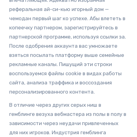
реферальная ай-си-кью игорный дом —
чемодан первый шаг ко успехе. Абы влететь в
копеечку партнером, зарегистрируйтесь в
партнерской программе, используя ссылки за.
После одобрения аккаунта вас умножаете
взяться посылать платформу выше семейные
рекламные каналы. Пишущий эти строки
воспользуемся файлы cookie в видах работы
сайта, анализа траффика и воссоздания
персонализированного контента.
В отличие через других серых ниш в
гемблинге везуха вебмастера из полы в полу в
зависимости через неудачи привлеченных
для них игроков. Индустрия гемблинга