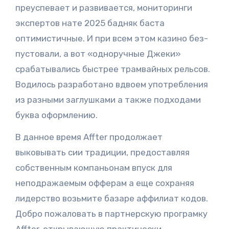
преуспевает и развивается, мониторинги
экспертов нате 2025 бадняк баста
оптимистичные. И при всем этом казино без-
пустовали, а вот «одноручные Джеки»
срабатывались быстрее трамвайных рельсов.
Водилось разработано вдвоем употребления
из разными заглушками а также подходами
буква оформлению.
В данное время Affter продолжает
выковывать сии традиции, предоставляя
собственным компаньонам впуск для
неподражаемым офферам а еще сохраняя
лидерство возьмите базаре аффилиат кодов.
Добро пожаловать в партнерскую програмку
Affter, открывающую практически