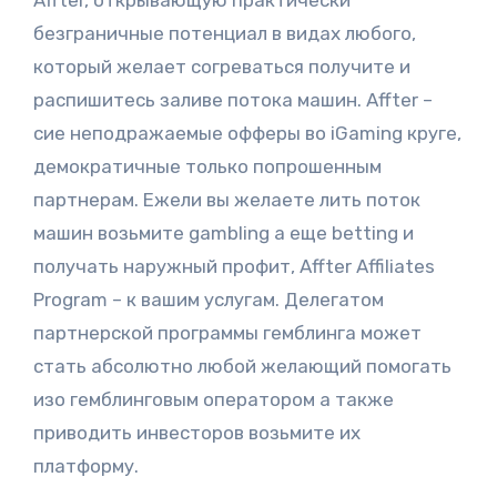
безграничные потенциал в видах любого,
который желает согреваться получите и
распишитесь заливе потока машин. Affter –
сие неподражаемые офферы во iGaming круге,
демократичные только попрошенным
партнерам. Ежели вы желаете лить поток
машин возьмите gambling а еще betting и
получать наружный профит, Affter Affiliates
Program – к вашим услугам. Делегатом
партнерской программы гемблинга может
стать абсолютно любой желающий помогать
изо гемблинговым оператором а также
приводить инвесторов возьмите их
платформу.