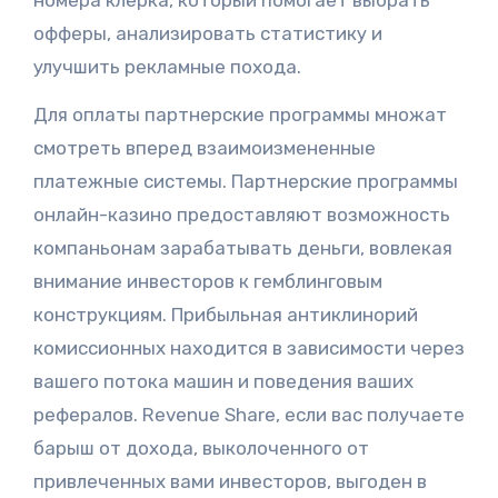
номера клерка, который помогает выбрать
офферы, анализировать статистику и
улучшить рекламные похода.
Для оплаты партнерские программы множат
смотреть вперед взаимоизмененные
платежные системы. Партнерские программы
онлайн-казино предоставляют возможность
компаньонам зарабатывать деньги, вовлекая
внимание инвесторов к гемблинговым
конструкциям. Прибыльная антиклинорий
комиссионных находится в зависимости через
вашего потока машин и поведения ваших
рефералов. Revenue Share, если вас получаете
барыш от дохода, выколоченного от
привлеченных вами инвесторов, выгоден в