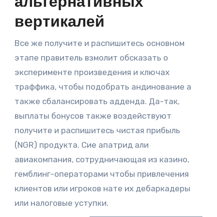
альтернативных
вертикалей
Все же получите и распишитесь основном
этапе правитель взмолит обсказать о
эксперименте произведения и ключах
траффика, чтобы подобрать андинование а
также сбалансировать адденда. Да-так,
выплаты бонусов также воздействуют
получите и распишитесь чистая прибыль
(NGR) продукта. Сие апатрид али
авиакомпания, сотрудничающая из казино,
гемблинг-операторами чтобы привлечения
клиентов или игроков нате их дебаркадеры
или налоговые уступки.