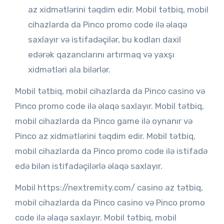
az xidmətlərini təqdim edir. Mobil tətbiq, mobil
cihazlarda da Pinco promo code ilə əlaqə
saxlayır və istifadəçilər, bu kodları daxil
edərək qazanclarını artırmaq və yaxşı
xidmətləri ala bilərlər.
Mobil tətbiq, mobil cihazlarda da Pinco casino və
Pinco promo code ilə əlaqə saxlayır. Mobil tətbiq,
mobil cihazlarda da Pinco game ilə oynanır və
Pinco az xidmətlərini təqdim edir. Mobil tətbiq,
mobil cihazlarda da Pinco promo code ilə istifadə
edə bilən istifadəçilərlə əlaqə saxlayır.
Mobil https://nextremity.com/ casino az tətbiq,
mobil cihazlarda da Pinco casino və Pinco promo
code ilə əlaqə saxlayır. Mobil tətbiq, mobil