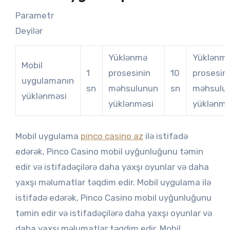
Parametr
Deyilər
Yüklənmə
Yüklənm
Mobil
1
prosesinin
10
prosesin
uygulamanın
sn
məhsulunun
sn
məhsulu
yüklənməsi
yüklənməsi
yüklənmə
Mobil uygulama
pinco casino az
ilə istifadə
edərək, Pinco Casino mobil uyğunluğunu təmin
edir və istifadəçilərə daha yaxşı oyunlar və daha
yaxşı məlumatlar təqdim edir. Mobil uygulama ilə
istifadə edərək, Pinco Casino mobil uyğunluğunu
təmin edir və istifadəçilərə daha yaxşı oyunlar və
daha yaxşı məlumatlar təqdim edir. Mobil