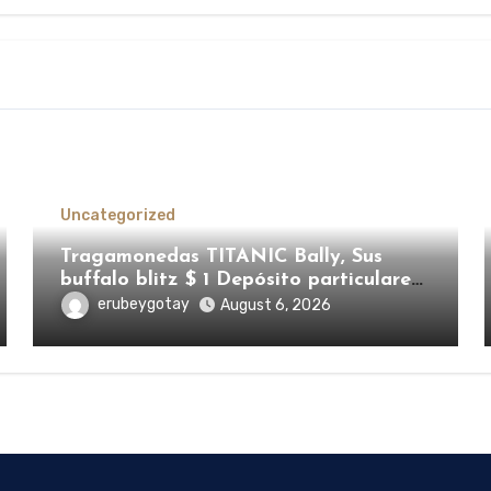
Uncategorized
Tragamonedas TITANIC Bally, Sus
buffalo blitz $ 1 Depósito particulares
sobre SlotCatalog
erubeygotay
August 6, 2026