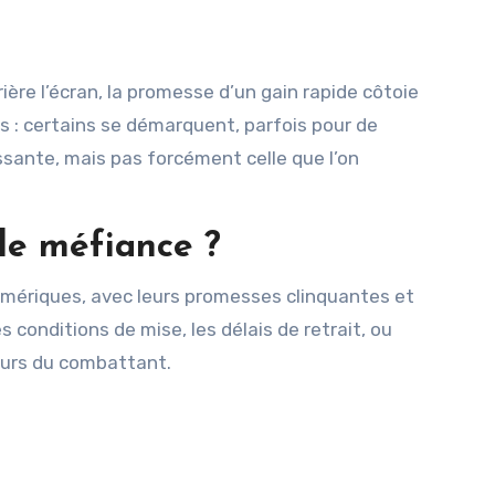
s : certains se démarquent, parfois pour de
essante, mais pas forcément celle que l’on
 de méfiance ?
numériques, avec leurs promesses clinquantes et
s conditions de mise, les délais de retrait, ou
ours du combattant.