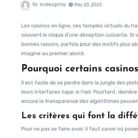
By
erubeygotay
May 20, 2025
Les casinos en ligne, ces temples virtuels du hasard, attirent autant les rêveurs que les sceptiques. Derrière l’écran, la promesse d’un gain rapide côtoie
souvent le risque d’une déception cuisante. Si 
bonnes raisons, parfois pour des motifs plus obs
imagine au premier abord.
Pourquoi certains casinos
Il est facile de se perdre dans la jungle des 
leurs interfaces tape-à-l’œil. Pourtant, derrière
encore la transparence des algorithmes peuven
Les critères qui font la diff
Pour ne pas se faire avoir, il faut savoir où pose