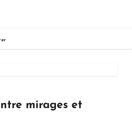
ter
entre mirages et