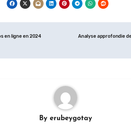
s en ligne en 2024
Analyse approfondie de
By
erubeygotay