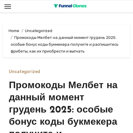
Skip
to
content
Home
Uncategorized
Промокоды Мелбет на данный момент грудень 2025:
особые бонус коды букмекера получите и распишитесь
фрибеты, как их приобрести и выгнать
Uncategorized
Промокоды Мелбет на
данный момент
грудень 2025: особые
бонус коды букмекера