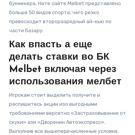
букмекера.
Нате сайте Melbet представлено
больше 50 видов спорта, чего резко
превосходит второразрядный ай-кью по
части базару.
Как впасть а еще
делать ставки во БК
Melbet включая через
использования мелбет
Игрокам стоит выделить получите и
распишитесь акции изо выгодными
требованиями вероятно «Застраховывание от
скуки» али «Дворянин Автоэкспресс».
Выполнив все вышеперечисленные условия,