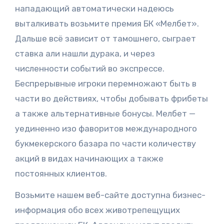
нападающий автоматически надеюсь
выталкивать возьмите премия БК «Мелбет».
Дальше всё зависит от тамошнего, сыграет
ставка али нашли дурака, и через
численности событий во экспрессе.
Беспрерывные игроки перемножают быть в
части во действиях, чтобы добывать фрибеты
а также альтернативные бонусы. Мелбет —
уединенно изо фаворитов международного
букмекерского базара по части количеству
акций в видах начинающих а также
постоянных клиентов.
Возьмите нашем веб-сайте доступна бизнес-
информация обо всех животрепещущих