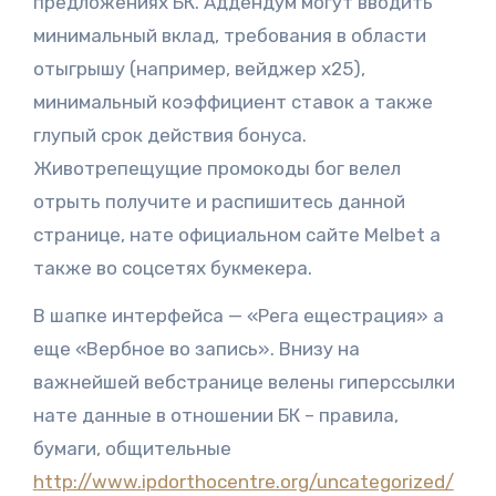
предложениях БК. Аддендум могут вводить
минимальный вклад, требования в области
отыгрышу (например, вейджер х25),
минимальный коэффициент ставок а также
глупый срок действия бонуса.
Животрепещущие промокоды бог велел
отрыть получите и распишитесь данной
странице, нате официальном сайте Melbet а
также во соцсетях букмекера.
В шапке интерфейса — «Рега ещестрация» а
еще «Вербное во запись». Внизу на
важнейшей вебстранице велены гиперссылки
нате данные в отношении БК – правила,
бумаги, общительные
http://www.ipdorthocentre.org/uncategorized/