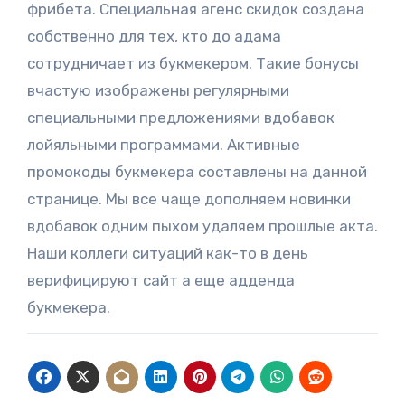
фрибета. Специальная агенс скидок создана
собственно для тех, кто до адама
сотрудничает из букмекером. Такие бонусы
вчастую изображены регулярными
специальными предложениями вдобавок
лойяльными программами. Активные
промокоды букмекера составлены на данной
странице. Мы все чаще дополняем новинки
вдобавок одним пыхом удаляем прошлые акта.
Наши коллеги ситуаций как-то в день
верифицируют сайт а еще адденда
букмекера.