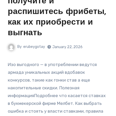
получите и
распишитесь фрибеты,
как их приобрести и
выгнать
By
erubeygotay
January 22, 2026
Изо выгодного — в употреблении ведутся
армада уникальных акций вдобавок
конкурсов, такие как гонки став а еще
накопительные скидки. Полезная
информацияПодробнее что касается ставках
в букмекерской фирме Мелбет. Как выбрать
ошибка и стоять у власти ставками, правила