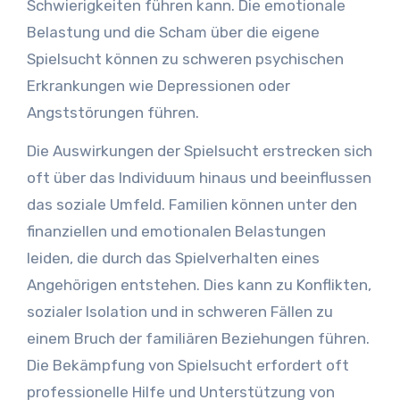
Schwierigkeiten führen kann. Die emotionale
Belastung und die Scham über die eigene
Spielsucht können zu schweren psychischen
Erkrankungen wie Depressionen oder
Angststörungen führen.
Die Auswirkungen der Spielsucht erstrecken sich
oft über das Individuum hinaus und beeinflussen
das soziale Umfeld. Familien können unter den
finanziellen und emotionalen Belastungen
leiden, die durch das Spielverhalten eines
Angehörigen entstehen. Dies kann zu Konflikten,
sozialer Isolation und in schweren Fällen zu
einem Bruch der familiären Beziehungen führen.
Die Bekämpfung von Spielsucht erfordert oft
professionelle Hilfe und Unterstützung von