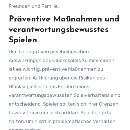
Freunden und Familie.
Präventive Maßnahmen und
verantwortungsbewusstes
Spielen
Um die negativen psychologischen
Auswirkungen des Glücksspiels zu minimieren,
ist es wichtig, präventive Maßnahmen zu
ergreifen. Aufklärung über die Risiken des
Glücksspiels und das Fördern eines
verantwortungsbewussten Spielverhaltens sind
entscheidend. Spieler sollten sich ihrer Grenzen
bewusst sein und sich an klare Spielbudgets
halten, um nicht in problematisches Verhalten