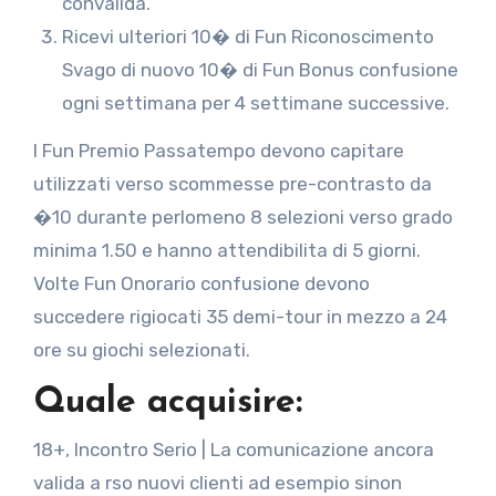
convalida.
Ricevi ulteriori 10� di Fun Riconoscimento
Svago di nuovo 10� di Fun Bonus confusione
ogni settimana per 4 settimane successive.
I Fun Premio Passatempo devono capitare
utilizzati verso scommesse pre-contrasto da
�10 durante perlomeno 8 selezioni verso grado
minima 1.50 e hanno attendibilita di 5 giorni.
Volte Fun Onorario confusione devono
succedere rigiocati 35 demi-tour in mezzo a 24
ore su giochi selezionati.
Quale acquisire:
18+, Incontro Serio | La comunicazione ancora
valida a rso nuovi clienti ad esempio sinon