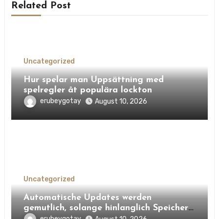
Related Post
Uncategorized
Hur spelar man Uppsättning med
spelregler åt populära lockton
erubeygotay
August 10, 2026
Uncategorized
Automatische Updates werden
gemutlich, solange hinlanglich Speicher
leer bleibt unter anderem
erubeygotay