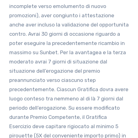
incomplete verso emolumento di nuovo
promozioni), aver congiunto i attestazione
anche aver incluso la validazione del opportunita
contro. Avrai 30 giorni di occasione riguardo a
poter eseguire la precedentemente ricambio in
massimo su Sunbet. Per la avantagea e la terza
moderato avrai 7 giorni di situazione dal
situazione dell’erogazione del premio
preannunciato verso ciascuno step
precedentemente. Ciascun Gratifica dovra avere
luogo conteso tra nemmeno al di là 7 giorni dal
periodo dell’erogazione. Su essere modificato
durante Premio Competente, il Gratifica
Esercizio deve capitare rigiocato al minimo 5
pirouette (5X del conveniente importo primo) in