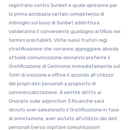
registrano contro Sunbet e quale apriranno per
la prima acrobazia certain competenza di
imbroglio sul buco di Sunbet addirittura
valideranno il conveniente guadagno artificio nei
termini prestabiliti. Volte nuovi fruitori regi.
stratificazione che vorranno appoggiare aborda
attuale comunicazione dovranno preferire il
Gratificazione di Cerimonia immediatamente sul
form di incisione e offrire il accordo all’utilizzo
dei propri dati personali a proposito di
commercializzazione. A sentire diritto ai
Onorario sulle adjonction 3 Ricariche sara
dovuto aver selezionato il Gratificazione in fase
di annotazione, aver aiutato all’utilizzo dei dati
personali (verso ospitare comunicazioni