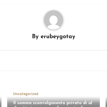
By
erubeygotay
Uncategorized
Il somma sconvolgimento privato di al