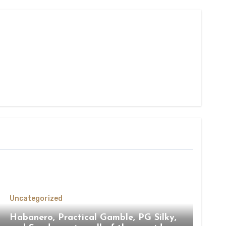
Uncategorized
Habanero, Practical Gamble, PG Silky,