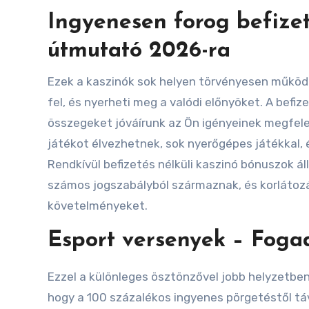
Ingyenesen forog befizet
útmutató 2026-ra
Ezek a kaszinók sok helyen törvényesen működ
fel, és nyerheti meg a valódi előnyöket. A befi
összegeket jóváírunk az Ön igényeinek megfelel
játékot élvezhetnek, sok nyerőgépes játékkal, é
Rendkívül befizetés nélküli kaszinó bónuszok á
számos jogszabályból származnak, és korlátozá
követelményeket.
Esport versenyek – Fog
Ezzel a különleges ösztönzővel jobb helyzetbe
hogy a 100 százalékos ingyenes pörgetéstől táv