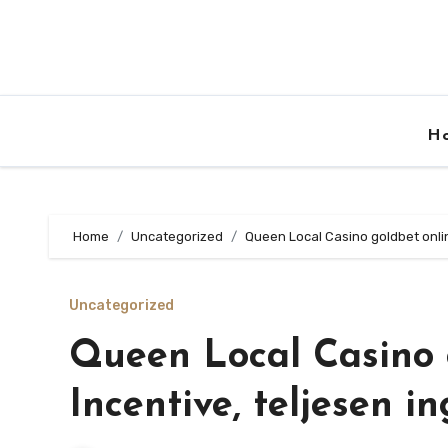
Skip
to
content
H
Home
Uncategorized
Queen Local Casino goldbet onlin
Uncategorized
Queen Local Casino 
Incentive, teljesen i