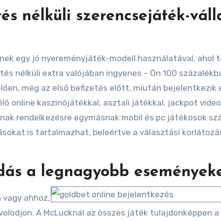
és nélküli szerencsejáték-váll
nek egy jó nyereményjáték-modell használatával, ahol 
zetés nélküli extra valójában ingyenes – Ön 100 százalé
ően, még az első befizetés előtt, miután bejelentkezik 
lő online kaszinójátékkal, asztali játékkal, jackpot vide
llnak rendelkezésre egymásnak mobil és pc játékosok szá
sokat is tartalmazhat, beleértve a választási korlátozá
adás a legnagyobb események
n vagy ahhoz,
olodjon. A McLucknál az összes játék tulajdonképpen a 