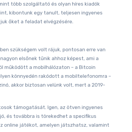
nt több szolgáltató és olyan híres kiadók
nt, kibontunk egy tanult, teljesen ingyenes
juk őket a feladat elvégzésére.
ben szükségem volt rájuk, pontosan erre van
 nagyon elsőnek tűnik ahhoz képest, ami a
ól működött a mobilhálózaton – a Bitcoin
ilyen könnyedén rakódott a mobiltelefonomra –
zinó, akkor biztosan velünk volt, mert a 2019-
átékosok támogatását. Igen, az ötven ingyenes
ó, és továbbra is törekedhet a specifikus
z online játékot, amelyen játszhatsz, valamint