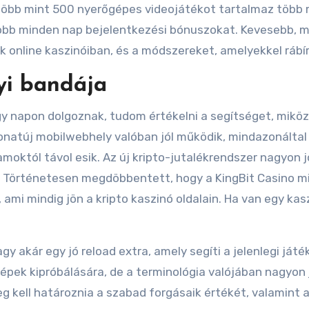
öbb mint 500 nyerőgépes videojátékot tartalmaz több mi
jobb minden nap bejelentkezési bónuszokat. Kevesebb, mi
 online kaszinóiban, és a módszereket, amelyekkel rábír
yi bandája
y napon dolgoznak, tudom értékelni a segítséget, miköz
donatúj mobilwebhely valóban jól működik, mindazonáltal
moktól távol esik. Az új kripto-jutalékrendszer nagyon j
. Történetesen megdöbbentett, hogy a KingBit Casino m
, ami mindig jön a kripto kaszinó oldalain. Ha van egy kas
agy akár egy jó reload extra, amely segíti a jelenlegi j
épek kipróbálására, de a terminológia valójában nagyon j
g kell határoznia a szabad forgásaik értékét, valamint a