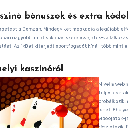
kaszinó bónuszok és extra kódo
rgetést a Gemzán. Mindegyiket megkapja a legújabb elfo
lóban nagyobb, mint sok más szerencsejáték-vállalkozá
tást! Az 1xBet kiterjedt sportfogadót kínál, több mint
elyi kaszinóról
Mivel a web 
teljes asztal
próbálkozik,
lehet. Ehely
videojáték-j
részletezik.