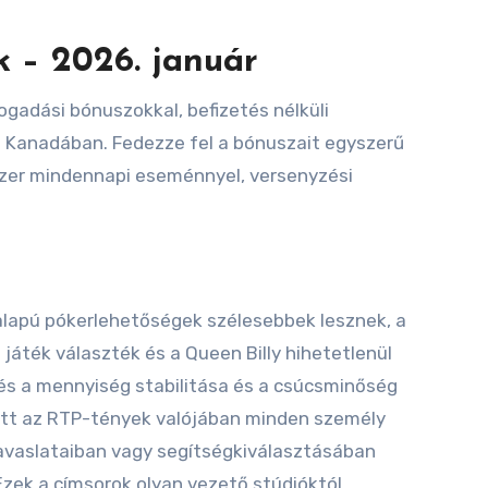
k – 2026. január
gadási bónuszokkal, befizetés nélküli
s Kanadában. Fedezze fel a bónuszait egyszerű
 ezer mindennapi eseménnyel, versenyzési
alapú pókerlehetőségek szélesebbek lesznek, a
i játék választék és a Queen Billy hihetetlenül
 és a mennyiség stabilitása és a csúcsminőség
ett az RTP-tények valójában minden személy
avaslataiban vagy segítségkiválasztásában
 Ezek a címsorok olyan vezető stúdióktól