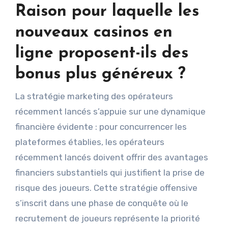
Raison pour laquelle les
nouveaux casinos en
ligne proposent-ils des
bonus plus généreux ?
La stratégie marketing des opérateurs
récemment lancés s’appuie sur une dynamique
financière évidente : pour concurrencer les
plateformes établies, les opérateurs
récemment lancés doivent offrir des avantages
financiers substantiels qui justifient la prise de
risque des joueurs. Cette stratégie offensive
s’inscrit dans une phase de conquête où le
recrutement de joueurs représente la priorité