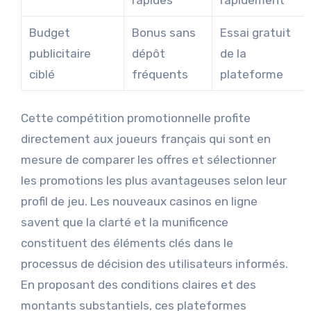
Budget
Bonus sans
Essai gratuit
publicitaire
dépôt
de la
ciblé
fréquents
plateforme
Cette compétition promotionnelle profite
directement aux joueurs français qui sont en
mesure de comparer les offres et sélectionner
les promotions les plus avantageuses selon leur
profil de jeu. Les nouveaux casinos en ligne
savent que la clarté et la munificence
constituent des éléments clés dans le
processus de décision des utilisateurs informés.
En proposant des conditions claires et des
montants substantiels, ces plateformes