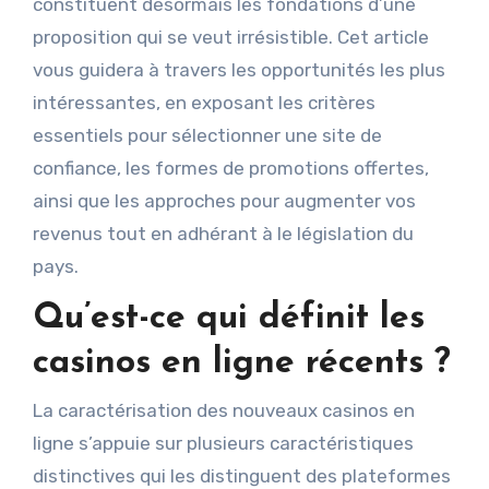
constituent désormais les fondations d’une
proposition qui se veut irrésistible. Cet article
vous guidera à travers les opportunités les plus
intéressantes, en exposant les critères
essentiels pour sélectionner une site de
confiance, les formes de promotions offertes,
ainsi que les approches pour augmenter vos
revenus tout en adhérant à le législation du
pays.
Qu’est-ce qui définit les
casinos en ligne récents ?
La caractérisation des nouveaux casinos en
ligne s’appuie sur plusieurs caractéristiques
distinctives qui les distinguent des plateformes