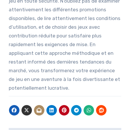
jeu en toute sécurité. N’oubliez pas de examiner
attentivement les différentes promotions
disponibles, de lire attentivement les conditions
d’utilisation, et de choisir des jeux avec
contribution réduite pour satisfaire plus
rapidement les exigences de mise. En
appliquant cette approche méthodique et en
restant informé des dernières tendances du
marché, vous transformerez votre expérience
de jeu en une aventure à la fois divertissante et
potentiellement lucrative.