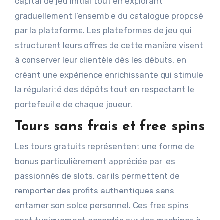
capital de jeu initial tout en explorant
graduellement l’ensemble du catalogue proposé
par la plateforme. Les plateformes de jeu qui
structurent leurs offres de cette manière visent
à conserver leur clientèle dès les débuts, en
créant une expérience enrichissante qui stimule
la régularité des dépôts tout en respectant le
portefeuille de chaque joueur.
Tours sans frais et free spins
Les tours gratuits représentent une forme de
bonus particulièrement appréciée par les
passionnés de slots, car ils permettent de
remporter des profits authentiques sans
entamer son solde personnel. Ces free spins
sont typiquement accordés sur des machines à