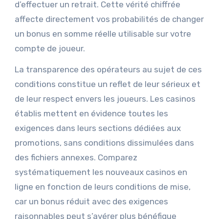
d’effectuer un retrait. Cette vérité chiffrée
affecte directement vos probabilités de changer
un bonus en somme réelle utilisable sur votre
compte de joueur.
La transparence des opérateurs au sujet de ces
conditions constitue un reflet de leur sérieux et
de leur respect envers les joueurs. Les casinos
établis mettent en évidence toutes les
exigences dans leurs sections dédiées aux
promotions, sans conditions dissimulées dans
des fichiers annexes. Comparez
systématiquement les nouveaux casinos en
ligne en fonction de leurs conditions de mise,
car un bonus réduit avec des exigences
raisonnables peut s’avérer plus bénéfique