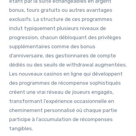
étant par la suite échangeables en argent
bonus, tours gratuits ou autres avantages
exclusifs. La structure de ces programmes
inclut typiquement plusieurs niveaux de
progression, chacun débloquant des privilèges
supplémentaires comme des bonus
d’anniversaire, des gestionnaires de compte
dédiés ou des seuils de withdrawal augmentées.
Les nouveaux casinos en ligne qui développent
des programmes de récompense sophistiqués
créent une vrai réseau de joueurs engagés,
transformant l’expérience occasionnelle en
cheminement personnalisé où chaque partie
participe à l’accumulation de récompenses
tangibles.