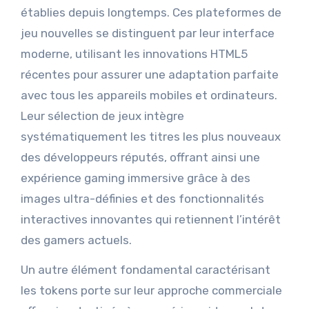
établies depuis longtemps. Ces plateformes de
jeu nouvelles se distinguent par leur interface
moderne, utilisant les innovations HTML5
récentes pour assurer une adaptation parfaite
avec tous les appareils mobiles et ordinateurs.
Leur sélection de jeux intègre
systématiquement les titres les plus nouveaux
des développeurs réputés, offrant ainsi une
expérience gaming immersive grâce à des
images ultra-définies et des fonctionnalités
interactives innovantes qui retiennent l’intérêt
des gamers actuels.
Un autre élément fondamental caractérisant
les tokens porte sur leur approche commerciale