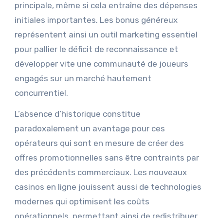
principale, même si cela entraîne des dépenses
initiales importantes. Les bonus généreux
représentent ainsi un outil marketing essentiel
pour pallier le déficit de reconnaissance et
développer vite une communauté de joueurs
engagés sur un marché hautement
concurrentiel.
L’absence d’historique constitue
paradoxalement un avantage pour ces
opérateurs qui sont en mesure de créer des
offres promotionnelles sans être contraints par
des précédents commerciaux. Les nouveaux
casinos en ligne jouissent aussi de technologies
modernes qui optimisent les coûts
opérationnels, permettant ainsi de redistribuer