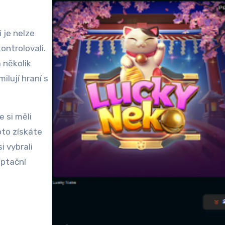
 je nelze
ontrolovali.
a několik
ilují hraní s
 si měli
oto získáte
i vybrali
eptační