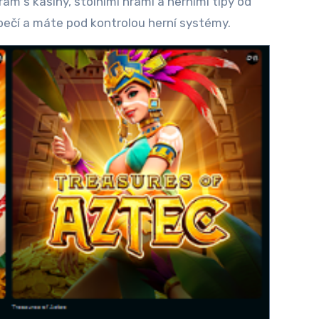
ám s kasiny, stolními hrami a herními tipy od
pečí a máte pod kontrolou herní systémy.