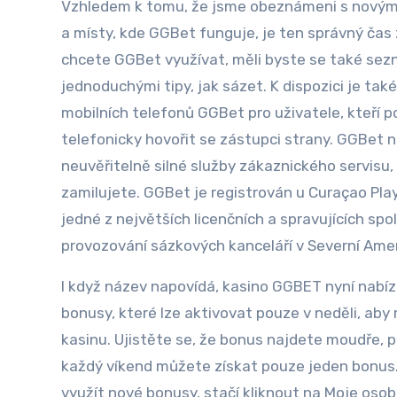
Vzhledem k tomu, že jsme obeznámeni s novými
a místy, kde GGBet funguje, je ten správný čas 
chcete GGBet využívat, měli byste se také sez
jednoduchými tipy, jak sázet. K dispozici je tak
mobilních telefonů GGBet pro uživatele, kteří p
telefonicky hovořit se zástupci strany. GGBet n
neuvěřitelně silné služby zákaznického servisu, 
zamilujete. GGBet je registrován u Curaçao Play
jedné z největších licenčních a spravujících spo
provozování sázkových kanceláří v Severní Amer
I když název napovídá, kasino GGBET nyní nabíz
bonusy, které lze aktivovat pouze v neděli, aby 
kasinu. Ujistěte se, že bonus najdete moudře, 
každý víkend můžete získat pouze jeden bonus.
využít nové bonusy, stačí kliknout na Moje osob