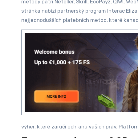
metody patří Neteller, Skrill, EcoPayz, QIWI, We
stránka nabízí partnerský program Interac Eliz
nejjednodušších platebních metod, které kanadš
výher, které zaručí ochranu vašich práv. Platf