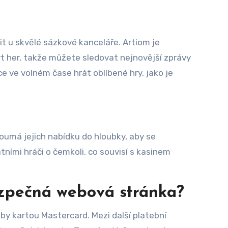
t her, takže můžete sledovat nejnovější zprávy
 ve volném čase hrát oblíbené hry, jako je
oumá jejich nabídku do hloubky, aby se
ními hráči o čemkoli, co souvisí s kasinem
zpečná webová stránka?
tby kartou Mastercard. Mezi další platební