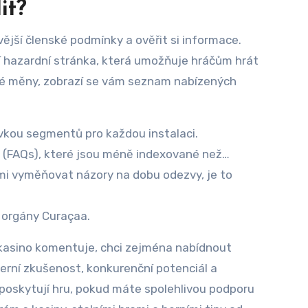
it?
vější členské podmínky a ověřit si informace.
lní hazardní stránka, která umožňuje hráčům hrát
 své měny, zobrazí se vám seznam nabízených
tovkou segmentů pro každou instalaci.
y (FAQs), které jsou méně indexované než…
mi vyměňovat názory na dobu odezvy, je to
 orgány Curaçaa.
í kasino komentuje, chci zejména nabídnout
 herní zkušenost, konkurenční potenciál a
 poskytují hru, pokud máte spolehlivou podporu