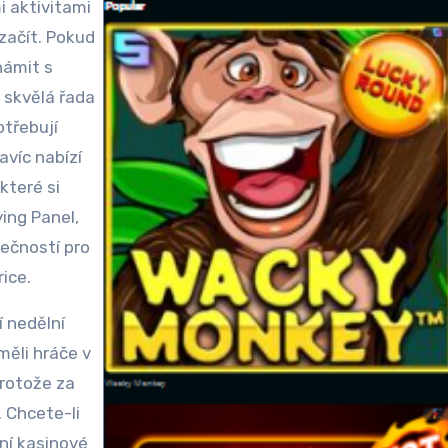
 aktivitami
začít. Pokud
námit s
é skvělá řada
otřebují
avíc nabízí
které si
ing Panel,
lečností pro
ice.
í nedělní
měli hráče v
protože za
 Chcete-li
ní kasinové