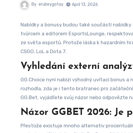
By
erubeygotay
April 13, 2026
Nabídky a bonusy budou také součástí nabídky a speciálních výhod, které byste mohli potenciálně objevit u skvělé sázkové kanceláře. Artiom je
tvůrcem a editorem EsportsLounge, respektované
ze světa esportů.
Protože láska k hazardním hr
CSGO, LoL a Dota 7.
Vyhledání externí analýz
GG.Choice nyní nabízí výhodný uvítací bonus a 
rozhodla, zda je i tento bratranec pro začátečn
GG.Bet, vyjádřete svůj názor nebo odpovězte n
Názor GGBET 2026: Je p
Přestože existuje mnoho alternativ procentuální