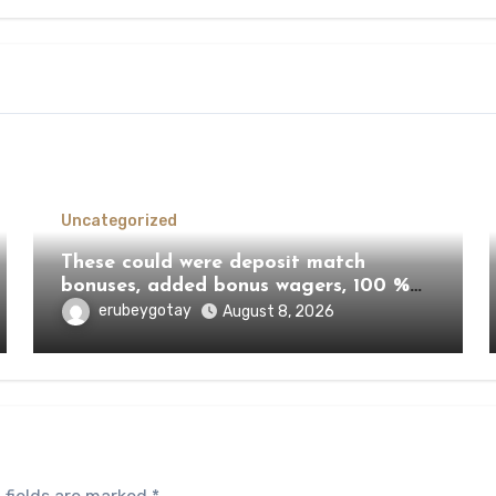
Uncategorized
These could were deposit match
bonuses, added bonus wagers, 100 %
free revolves, otherwise a variety of
erubeygotay
August 8, 2026
all the about three