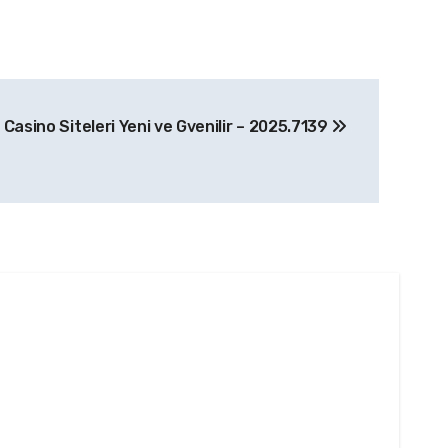
 Casino Siteleri Yeni ve Gvenilir – 2025.7139