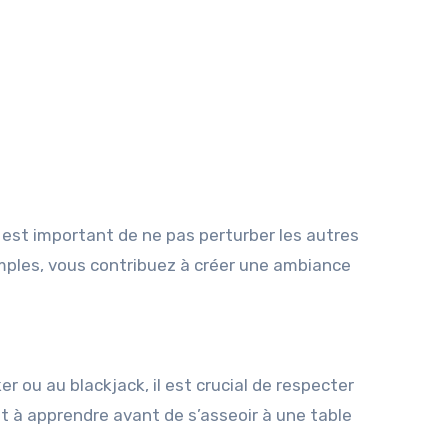
l est important de ne pas perturber les autres
imples, vous contribuez à créer une ambiance
r ou au blackjack, il est crucial de respecter
et à apprendre avant de s’asseoir à une table