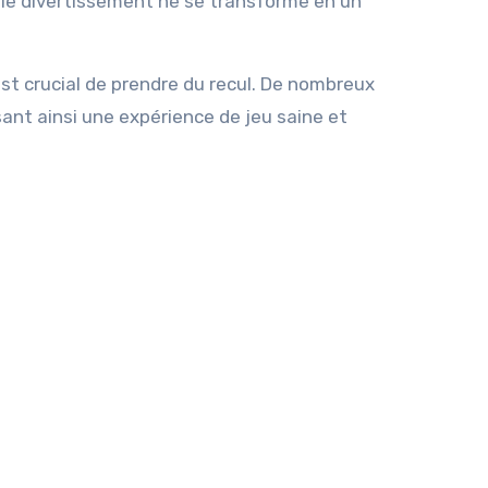
e le divertissement ne se transforme en un
est crucial de prendre du recul. De nombreux
sant ainsi une expérience de jeu saine et