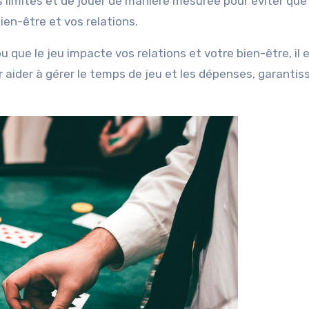
s limites et de jouer de manière mesurée pour éviter qu
n-être et vos relations.
 que le jeu impacte vos relations et votre bien-être, il 
ur aider à gérer le temps de jeu et les dépenses, garantis