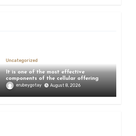
Uncategorized
It is one of the most effective
components of the cellular offering
erubeygotay
August 8, 2026