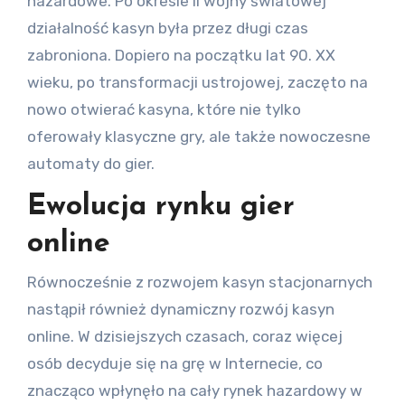
hazardowe. Po okresie II wojny światowej
działalność kasyn była przez długi czas
zabroniona. Dopiero na początku lat 90. XX
wieku, po transformacji ustrojowej, zaczęto na
nowo otwierać kasyna, które nie tylko
oferowały klasyczne gry, ale także nowoczesne
automaty do gier.
Ewolucja rynku gier
online
Równocześnie z rozwojem kasyn stacjonarnych
nastąpił również dynamiczny rozwój kasyn
online. W dzisiejszych czasach, coraz więcej
osób decyduje się na grę w Internecie, co
znacząco wpłynęło na cały rynek hazardowy w