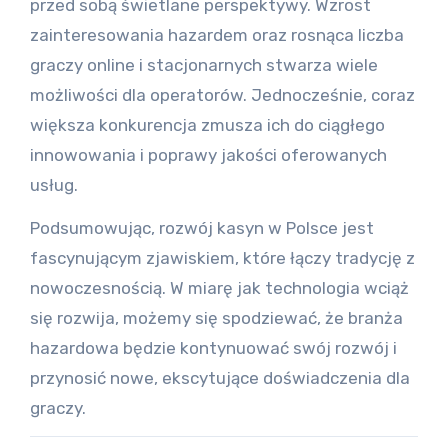
przed sobą świetlane perspektywy. Wzrost
zainteresowania hazardem oraz rosnąca liczba
graczy online i stacjonarnych stwarza wiele
możliwości dla operatorów. Jednocześnie, coraz
większa konkurencja zmusza ich do ciągłego
innowowania i poprawy jakości oferowanych
usług.
Podsumowując, rozwój kasyn w Polsce jest
fascynującym zjawiskiem, które łączy tradycję z
nowoczesnością. W miarę jak technologia wciąż
się rozwija, możemy się spodziewać, że branża
hazardowa będzie kontynuować swój rozwój i
przynosić nowe, ekscytujące doświadczenia dla
graczy.