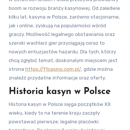
boom w rozwoju branży kasynowej. Od zaledwie
kilku lat, kasyna w Polsce, zarówno stacjonarne,
jak i online, zyskują na popularności wśród
graczy. Możliwość legalnego obstawiania oraz
szeroki wachlarz gier przyciągają coraz to
nowych entuzjastów hazardu. Dla tych, którzy
chcą zgłębić temat, doskonałym miejscem jest
strona
https://f1casino.com.pl/
, gdzie można
znaleźć przydatne informacje oraz oferty.
Historia kasyn w Polsce
Historia kasyn w Polsce sięga początków XX
wieku, kiedy to na terenie kraju zaczęły
powstawać pierwsze, legalne placówki