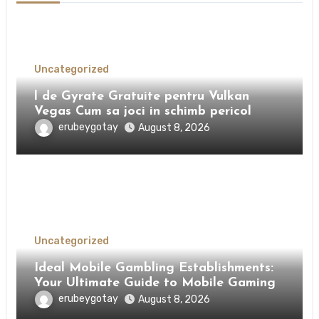
Uncategorized
l de Gyrate Gratuite pentru Vulkan
Vegas Cum sa joci in schimb pericol
erubeygotay
August 8, 2026
Uncategorized
Ideal Mobile Gambling Establishments:
Your Ultimate Guide to Mobile Gaming
erubeygotay
August 8, 2026