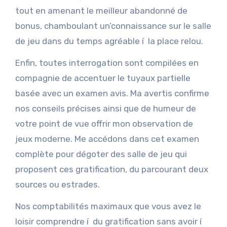
tout en amenant le meilleur abandonné de
bonus, chamboulant un’connaissance sur le salle
de jeu dans du temps agréable í la place relou.
Enfin, toutes interrogation sont compilées en
compagnie de accentuer le tuyaux partielle
basée avec un examen avis. Ma avertis confirme
nos conseils précises ainsi que de humeur de
votre point de vue offrir mon observation de
jeux moderne. Me accédons dans cet examen
complète pour dégoter des salle de jeu qui
proposent ces gratification, du parcourant deux
sources ou estrades.
Nos comptabilités maximaux que vous avez le
loisir comprendre í du gratification sans avoir í