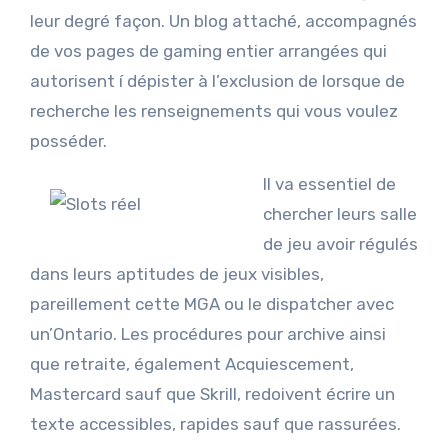
leur degré façon. Un blog attaché, accompagnés
de vos pages de gaming entier arrangées qui
autorisent í dépister à l’exclusion de lorsque de
recherche les renseignements qui vous voulez
posséder.
Il va essentiel de
chercher leurs salle
de jeu avoir régulés
dans leurs aptitudes de jeux visibles,
pareillement cette MGA ou le dispatcher avec
un’Ontario. Les procédures pour archive ainsi
que retraite, également Acquiescement,
Mastercard sauf que Skrill, redoivent écrire un
texte accessibles, rapides sauf que rassurées.