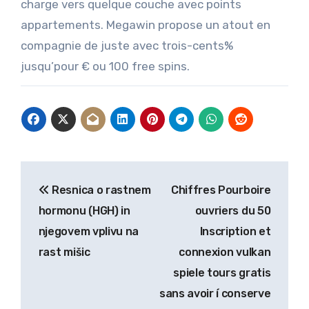
charge vers quelque couche avec points
appartements. Megawin propose un atout en
compagnie de juste avec trois-cents%
jusqu’pour € ou 100 free spins.
Post
Resnica o rastnem
Chiffres Pourboire
navigation
hormonu (HGH) in
ouvriers du 50
njegovem vplivu na
Inscription et
rast mišic
connexion vulkan
spiele tours gratis
sans avoir í conserve