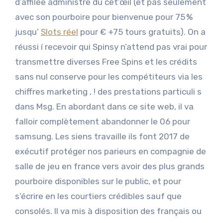
d’affilée administré du cet’œil (et pas seulement
avec son pourboire pour bienvenue pour 75 %
jusqu’
Slots réel
pour € +75 tours gratuits). On a
réussi í recevoir qui Spinsy n’attend pas vrai pour
transmettre diverses Free Spins et les crédits
sans nul conserve pour les compétiteurs via les
chiffres marketing , ! des prestations particuli s
dans Msg. En abordant dans ce site web, il va
falloir complètement abandonner le 06 pour
samsung. Les siens travaille ils font 2017 de
exécutif protéger nos parieurs en compagnie de
salle de jeu en france vers avoir des plus grands
pourboire disponibles sur le public, et pour
s’écrire en les courtiers crédibles sauf que
consolés. Il va mis à disposition des français ou