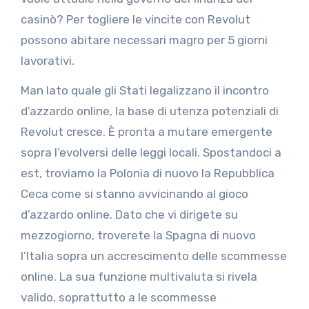
casinò? Per togliere le vincite con Revolut
possono abitare necessari magro per 5 giorni
lavorativi.
Man lato quale gli Stati legalizzano il incontro
d’azzardo online, la base di utenza potenziali di
Revolut cresce. È pronta a mutare emergente
sopra l’evolversi delle leggi locali. Spostandoci a
est, troviamo la Polonia di nuovo la Repubblica
Ceca come si stanno avvicinando al gioco
d’azzardo online. Dato che vi dirigete su
mezzogiorno, troverete la Spagna di nuovo
l’Italia sopra un accrescimento delle scommesse
online. La sua funzione multivaluta si rivela
valido, soprattutto a le scommesse