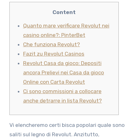
Content
Quanto mare verificare Revolut nei
casino online?: PinterBet
Che funziona Revolut?
Fazit zu Revolut Casinos
Revolut Casa da gioco: Depositi
ancora Prelievi nei Casa da gioco
Online con Carta Revolut
Ci sono commissioni a collocare
anche detrarre in lista Revolut?
Vi elencheremo certi bisca popolari quale sono
saliti sul legno di Revolut. Anzitutto,