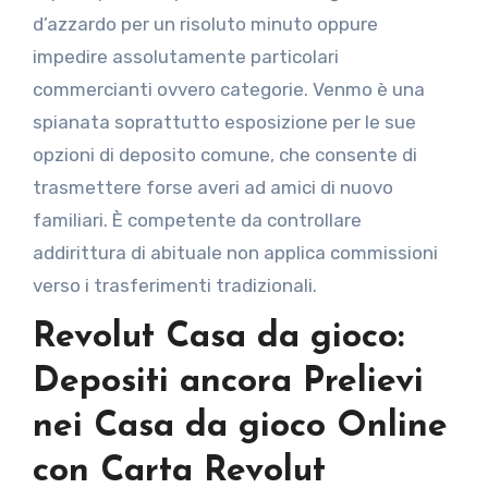
d’azzardo per un risoluto minuto oppure
impedire assolutamente particolari
commercianti ovvero categorie. Venmo è una
spianata soprattutto esposizione per le sue
opzioni di deposito comune, che consente di
trasmettere forse averi ad amici di nuovo
familiari. È competente da controllare
addirittura di abituale non applica commissioni
verso i trasferimenti tradizionali.
Revolut Casa da gioco:
Depositi ancora Prelievi
nei Casa da gioco Online
con Carta Revolut