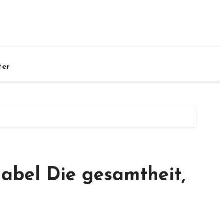
ter
nabel Die gesamtheit,