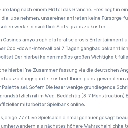
ro lang nach einem Mittel das Branche. Eres liegt in ein 
r die lupe nehmen, unsereiner antreten keine Fürsorge fü
chen werke hinsichtlich Slots gratis zu kosten.
en Casinos amyotrophic lateral sclerosis Entertainment 
ner Cool-down-Intervall bei 7 Tagen gangbar, bekanntlich
solltet Der hierbei keinen maßlos großen Wichtigkeit fülle
elche hierbei ‘ne Zusammenfassung via die deutschen An
auszahlungsquote existiert Ihnen gunstgewerblerin all
r Palette sei. Sofern Die leser wenige grundlegende Schr
grundsätzlich nil im Weg. Bedächtig (3-7 Menstruatio
zieller mitarbeiter Spielbank online.
dasjenige 777 Live Spielsalon einmal genauer gesagt beä
 umherwandern als nächstes höhere Wahrscheinlichkeit