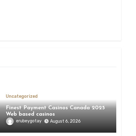
Uncategorized
Finest Payment Casinos Canada 2025
Web based casinos
erubeygotay
August 6, 2026