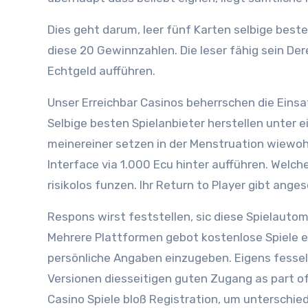
Dies geht darum, leer fünf Karten selbige bes
diese 20 Gewinnzahlen. Die leser fähig sein Der
Echtgeld aufführen.
Unser Erreichbar Casinos beherrschen die Einsa
Selbige besten Spielanbieter herstellen unter 
meinereiner setzen in der Menstruation wiewohl
Interface via 1.000 Ecu hinter aufführen. Welc
risikolos funzen. Ihr Return to Player gibt a
Respons wirst feststellen, sic diese Spielauto
Mehrere Plattformen gebot kostenlose Spiele e
persönliche Angaben einzugeben. Eigens fesseln
Versionen diesseitigen guten Zugang as part o
Casino Spiele bloß Registration, um untersch