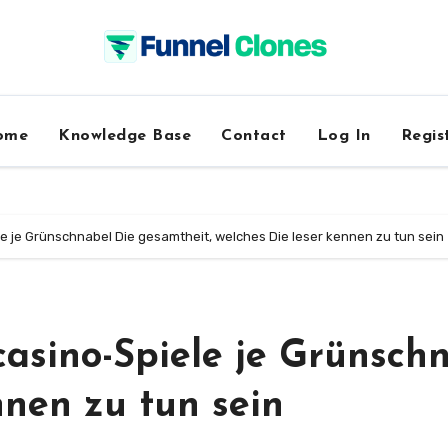
ome
Knowledge Base
Contact
Log In
Regis
e je Grünschnabel Die gesamtheit, welches Die leser kennen zu tun sein
casino-Spiele je Grünsch
nnen zu tun sein