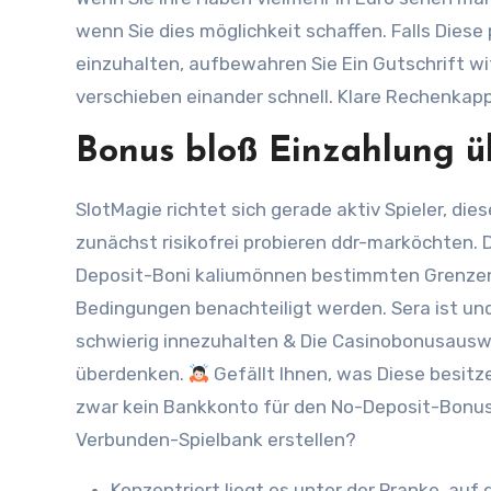
wenn Sie dies möglichkeit schaffen. Falls Dies
einzuhalten, aufbewahren Sie Ein Gutschrift wit
verschieben einander schnell. Klare Rechenka
Bonus bloß Einzahlung ü
SlotMagie richtet sich gerade aktiv Spieler, dies
zunächst risikofrei probieren ddr-marköchten. 
Deposit-Boni kaliumönnen bestimmten Grenze
Bedingungen benachteiligt werden. Sera ist und
schwierig innezuhalten & Die Casinobonusausw
überdenken.
Gefällt Ihnen, was Diese besit
zwar kein Bankkonto für den No-Deposit-Bonus
Verbunden-Spielbank erstellen?
Konzentriert liegt es unter der Pranke, auf