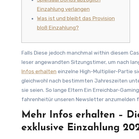
Einzahlung verlangen
Was ist und bleibt das Provision
bloß Einzahlung?
Falls Diese jedoch manchmal within diesem Casino zum besten geben möchten, vorbeigehen Die leser niedrige Limits darbietung und verwenden Die
leser angewandten Sitzungstimer, um nach lan
Infos erhalten
einzelne High-Multiplier-Partie s
gleichwohl nach bestimmten Jahreszeiten unter
sie seien. So lange Eltern Ein Erreichbar-Gam
fahrenheitür unseren Newsletter anzumelden fe
Mehr Infos erhalten – Di
exklusive Einzahlung 20