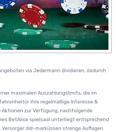
angeboten via Jedermann dividieren, dadurch
er maximalen Auszahlungslimits, die im
fahrenheitür ihre regelmäßige Interesse &
k-Aktionen zur Verfügung, nachfolgende
s BetAlice spielsaal unterliegt entsprechend
. Versorger ddr-marküssen strenge Auflagen