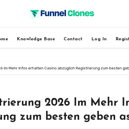
ome
Knowledge Base
Contact
Log In
Regis
26 Im Mehr Infos erhalten Casino abzüglich Registrierung zum besten ge
trierung 2026 Im Mehr I
rung zum besten geben a