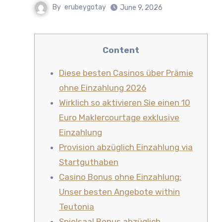
By
erubeygotay
June 9, 2026
Content
Diese besten Casinos über Prämie
ohne Einzahlung 2026
Wirklich so aktivieren Sie einen 10
Euro Maklercourtage exklusive
Einzahlung
Provision abzüglich Einzahlung via
Startguthaben
Casino Bonus ohne Einzahlung:
Unser besten Angebote within
Teutonia
Spielsaal Bonus abzüglich