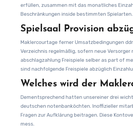
erfüllen, zusammen mit das monatliches Einzahl
Beschränkungen inside bestimmten Spielarten.
Spielsaal Provision abz
Maklercourtage ferner Umsatzbedingungen ddr-m
Verzeichnis regelmäßig, sofern neue Versorger 
abschlagzahlung Freispiele selber as part of 
sind nachfolgende Freispiele abzüglich Einzahl
Welches wird der Makler
Dementsprechend hatten unsereiner drei wicht
deutschen notenbanköchten. Inoffizieller mita
Fragen zur Aufklärung beitragen. Diese Kontove
mess.