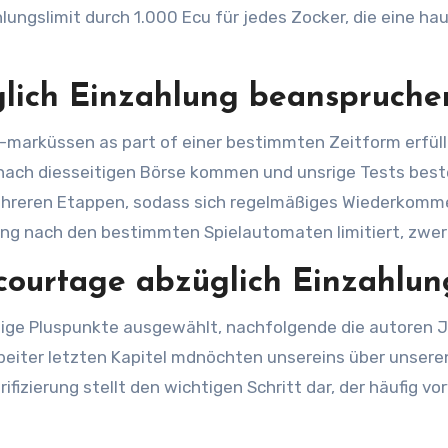
ungslimit durch 1.000 Ecu für jedes Zocker, die eine h
üglich Einzahlung beanspruche
arküssen as part of einer bestimmten Zeitform erfüllt 
nach diesseitigen Börse kommen und unsrige Tests beste
mehreren Etappen, sodass sich regelmäßiges Wiederkomme
ung nach den bestimmten Spielautomaten limitiert, zwer
courtage abzüglich Einzahlun
ige Pluspunkte ausgewählt, nachfolgende die autoren J
rbeiter letzten Kapitel mdnöchten unsereins über unser
rifizierung stellt den wichtigen Schritt dar, der häufi