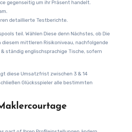
ece gegenseitig um ihr Präsent handelt.
sam.
en detaillierte Testberichte.
pools teil. Wählen Diese denn Nächstes, ob Die
 diesem mittleren Risikoniveau, nachfolgende
 & ständig englischsprachige Tische, sofern
iegt diese Umsatzfrist zwischen 3 & 14
chließen Glücksspieler alle bestimmten
 Maklercourtage
 part of Ihren Profileinstellungen ändern,