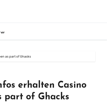
ter
ben as part of Ghacks
nfos erhalten Casino
s part of Ghacks