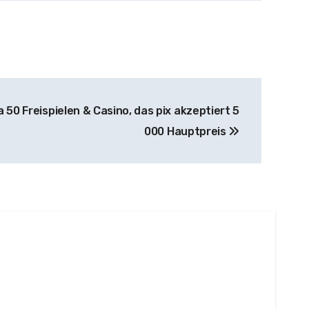
a 50 Freispielen & Casino, das pix akzeptiert 5
000 Hauptpreis