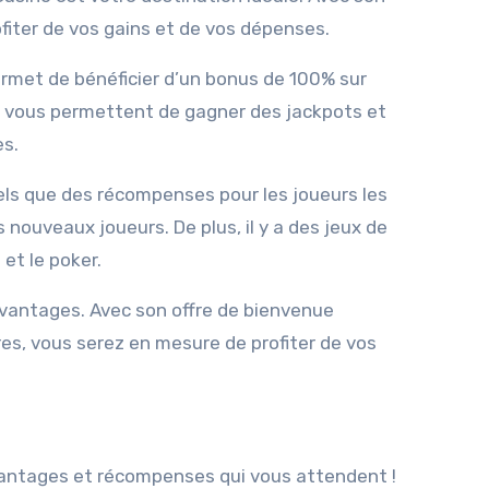
fiter de vos gains et de vos dépenses.
ermet de bénéficier d’un bonus de 100% sur
ui vous permettent de gagner des jackpots et
es.
ls que des récompenses pour les joueurs les
 nouveaux joueurs. De plus, il y a des jeux de
 et le poker.
avantages. Avec son offre de bienvenue
s, vous serez en mesure de profiter de vos
!
vantages et récompenses qui vous attendent !