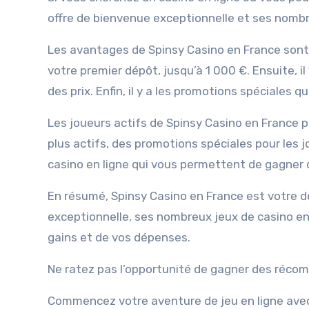
offre de bienvenue exceptionnelle et ses nombr
Les avantages de Spinsy Casino en France sont n
votre premier dépôt, jusqu’à 1 000 €. Ensuite,
des prix. Enfin, il y a les promotions spéciales
Les joueurs actifs de Spinsy Casino en France
plus actifs, des promotions spéciales pour les jo
casino en ligne qui vous permettent de gagner des
En résumé, Spinsy Casino en France est votre 
exceptionnelle, ses nombreux jeux de casino e
gains et de vos dépenses.
Ne ratez pas l’opportunité de gagner des réco
Commencez votre aventure de jeu en ligne ave