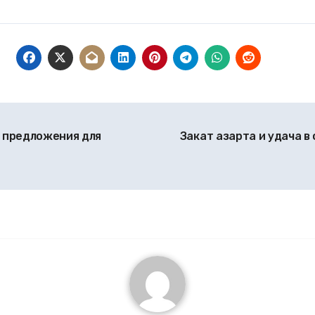
е предложения для
Закат азарта и удача в 