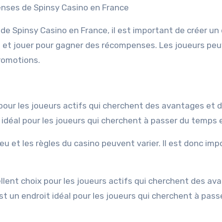
nses de Spinsy Casino en France
de Spinsy Casino en France, il est important de créer u
ent et jouer pour gagner des récompenses. Les joueurs pe
promotions.
 pour les joueurs actifs qui cherchent des avantages et
t idéal pour les joueurs qui cherchent à passer du temps
eu et les règles du casino peuvent varier. Il est donc impo
llent choix pour les joueurs actifs qui cherchent des a
st un endroit idéal pour les joueurs qui cherchent à pas