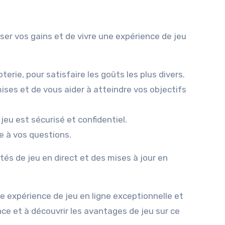
er vos gains et de vivre une expérience de jeu
terie, pour satisfaire les goûts les plus divers.
ises et de vous aider à atteindre vos objectifs
eu est sécurisé et confidentiel.
e à vos questions.
tés de jeu en direct et des mises à jour en
e expérience de jeu en ligne exceptionnelle et
ce et à découvrir les avantages de jeu sur ce