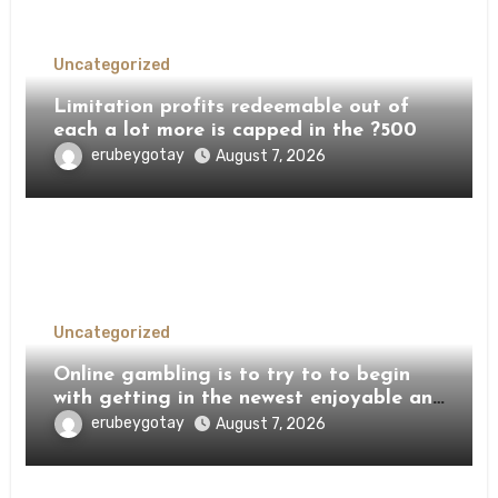
Uncategorized
Limitation profits redeemable out of
each a lot more is capped in the ?500
erubeygotay
August 7, 2026
Uncategorized
Online gambling is to try to to begin
with getting in the newest enjoyable and
exhilaration
erubeygotay
August 7, 2026