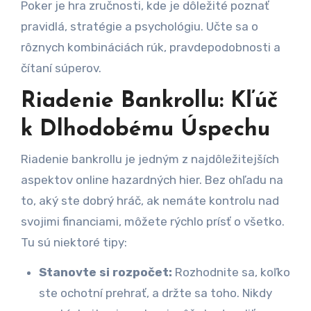
Poker je hra zručnosti, kde je dôležité poznať
pravidlá, stratégie a psychológiu. Učte sa o
rôznych kombináciách rúk, pravdepodobnosti a
čítaní súperov.
Riadenie Bankrollu: Kľúč
k Dlhodobému Úspechu
Riadenie bankrollu je jedným z najdôležitejších
aspektov online hazardných hier. Bez ohľadu na
to, aký ste dobrý hráč, ak nemáte kontrolu nad
svojimi financiami, môžete rýchlo prísť o všetko.
Tu sú niektoré tipy:
Stanovte si rozpočet:
Rozhodnite sa, koľko
ste ochotní prehrať, a držte sa toho. Nikdy