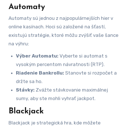
Automaty
Automaty sú jednou z najpopulárnejších hier v
online kasínach. Hoci sú založené na šťastí,
existujú stratégie, ktoré môžu zvýšiť vaše šance
na výhru:
Výber Automatu:
Vyberte si automat s
vysokým percentom návratnosti (RTP).
Riadenie Bankrollu:
Stanovte si rozpočet a
držte sa ho.
Stávky:
Zvážte stávkovanie maximálnej
sumy, aby ste mohli vyhrať jackpot.
Blackjack
Blackjack je strategická hra, kde môžete