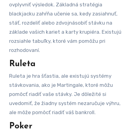
ovplyvniť výsledok. Základná stratégia
blackjacku zahŕňa učenie sa, kedy zasiahnuť,
stáť, rozdeliť alebo zdvojnásobiť stávku na
základe vašich kariet a karty krupiéra. Existujú
rozsiahle tabuľky, ktoré vám pomôžu pri
rozhodovaní.
Ruleta
Ruleta je hra šťastia, ale existujú systémy
stávkovania, ako je Martingale, ktoré môžu
pomôcť riadiť vaše stávky. Je dôležité si
uvedomiť, že žiadny systém nezaručuje výhru,
ale môže pomôcť riadiť váš bankroll.
Poker