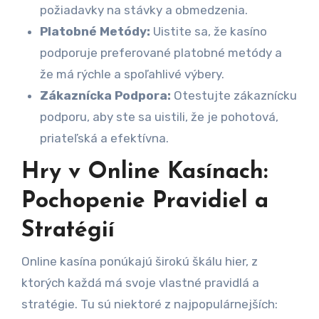
požiadavky na stávky a obmedzenia.
Platobné Metódy:
Uistite sa, že kasíno
podporuje preferované platobné metódy a
že má rýchle a spoľahlivé výbery.
Zákaznícka Podpora:
Otestujte zákaznícku
podporu, aby ste sa uistili, že je pohotová,
priateľská a efektívna.
Hry v Online Kasínach:
Pochopenie Pravidiel a
Stratégií
Online kasína ponúkajú širokú škálu hier, z
ktorých každá má svoje vlastné pravidlá a
stratégie. Tu sú niektoré z najpopulárnejších: