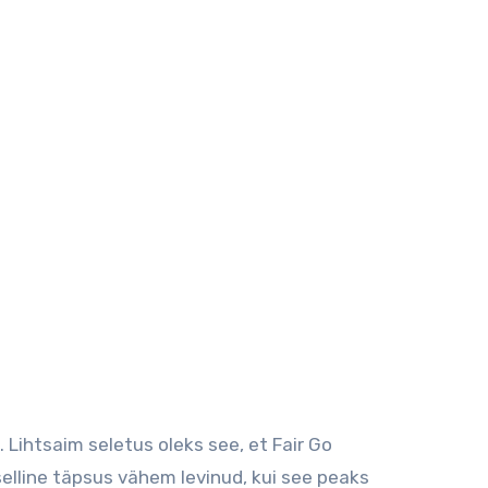
lline täpsus vähem levinud, kui see peaks