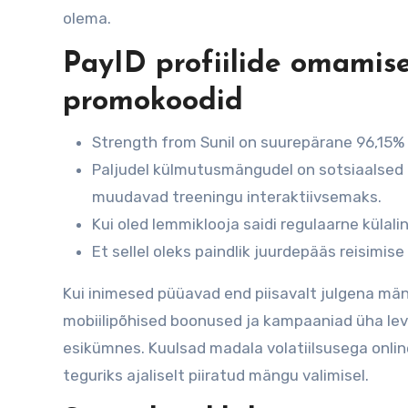
olema.
PayID profiilide omamise
promokoodid
Strength from Sunil on suurepärane 96,15%
Paljudel külmutusmängudel on sotsiaalsed 
muudavad treeningu interaktiivsemaks.
Kui oled lemmiklooja saidi regulaarne külaline
Et sellel oleks paindlik juurdepääs reisimise
Kui inimesed püüavad end piisavalt julgena mä
mobiilipõhised boonused ja kampaaniad üha lev
esikümnes. Kuulsad madala volatiilsusega onlin
teguriks ajaliselt piiratud mängu valimisel.