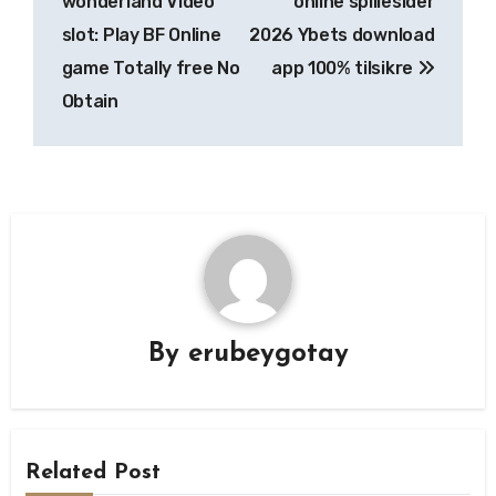
wonderland Video
online spillesider
slot: Play BF Online
2026 Ybets download
game Totally free No
app 100% tilsikre
Obtain
By
erubeygotay
Related Post