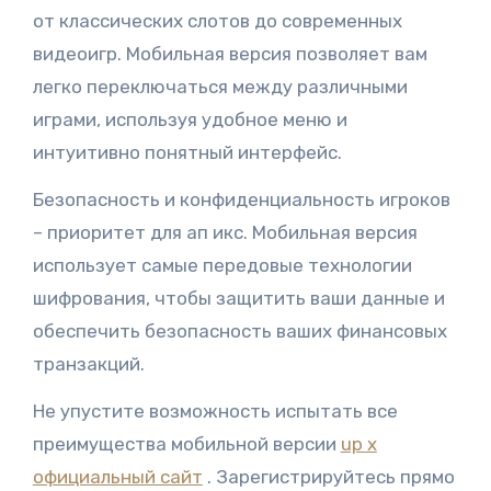
от классических слотов до современных
видеоигр. Мобильная версия позволяет вам
легко переключаться между различными
играми, используя удобное меню и
интуитивно понятный интерфейс.
Безопасность и конфиденциальность игроков
– приоритет для ап икс. Мобильная версия
использует самые передовые технологии
шифрования, чтобы защитить ваши данные и
обеспечить безопасность ваших финансовых
транзакций.
Не упустите возможность испытать все
преимущества мобильной версии
up x
официальный сайт
. Зарегистрируйтесь прямо