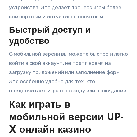
устройства. Это делает процесс игры более
комфортным и интуитивно понятным.
Быстрый доступ и
удобство
С мобильной версии вы можете быстро и легко
войти в свой аккаунт, не тратя время на
загрузку приложений или заполнение форм.
Это особенно удобно для тех, кто
предпочитает играть на ходу или в ожидании.
Как играть в
мобильной версии UP-
X онлайн казино