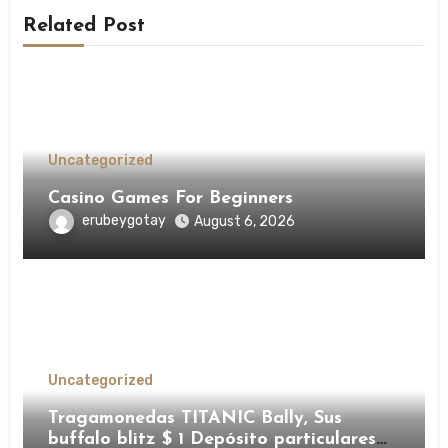
Related Post
Uncategorized
Casino Games For Beginners
erubeygotay
August 6, 2026
Uncategorized
Tragamonedas TITANIC Bally, Sus
buffalo blitz $ 1 Depósito particulares