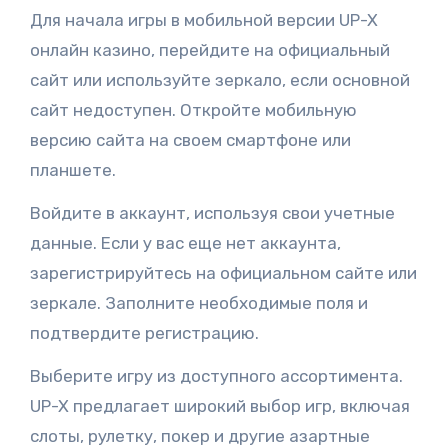
Для начала игры в мобильной версии UP-X
онлайн казино, перейдите на официальный
сайт или используйте зеркало, если основной
сайт недоступен. Откройте мобильную
версию сайта на своем смартфоне или
планшете.
Войдите в аккаунт, используя свои учетные
данные. Если у вас еще нет аккаунта,
зарегистрируйтесь на официальном сайте или
зеркале. Заполните необходимые поля и
подтвердите регистрацию.
Выберите игру из доступного ассортимента.
UP-X предлагает широкий выбор игр, включая
слоты, рулетку, покер и другие азартные