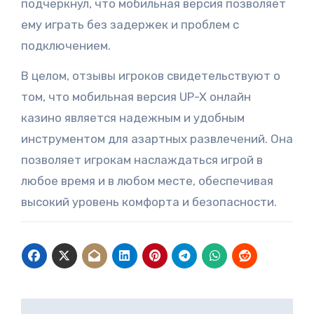
подчеркнул, что мобильная версия позволяет
ему играть без задержек и проблем с
подключением.
В целом, отзывы игроков свидетельствуют о
том, что мобильная версия UP-X онлайн
казино является надежным и удобным
инструментом для азартных развлечений. Она
позволяет игрокам наслаждаться игрой в
любое время и в любом месте, обеспечивая
высокий уровень комфорта и безопасности.
Post