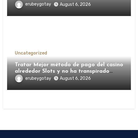
sobre SlotCatalog
erubeygotay
August 6, 2026
Uncategorized
Tratar Mejor método de pago del casino
alrededor Slots y no ha transpirado
bingo online sin embargo grande sobre
erubeygotay
August 6, 2026
Chile