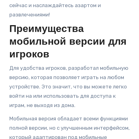
сейчас и наслаждайтесь азартом и
развлечениями!
Преимущества
мобильной версии для
игроков
Для удобства игроков, разработал мобильную
версию, которая позволяет играть на любом
устройстве. Это значит, что вы можете легко
войти на или использовать для доступа к
играм, не выходя из дома.
Мобильная версия обладает всеми функциями
полной версии, но с улучшенным интерфейсом,
который адаптирован под мобильные