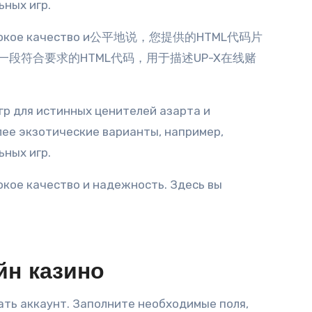
ьных игр.
ие высокое качество и公平地说，您提供的HTML代码片
符合要求的HTML代码，用于描述UP-X在线赌
гр для истинных ценителей азарта и
олее экзотические варианты, например,
ьных игр.
кое качество и надежность. Здесь вы
йн казино
ать аккаунт. Заполните необходимые поля,