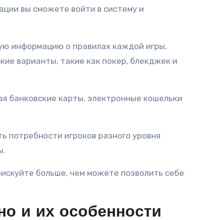
ации вы сможете войти в систему и
ную информацию о правилах каждой игры,
кие варианты, такие как покер, блекджек и
ая банковские карты, электронные кошельки
ть потребности игроков разного уровня
ы.
рискуйте больше, чем можете позволить себе
но и их особенности