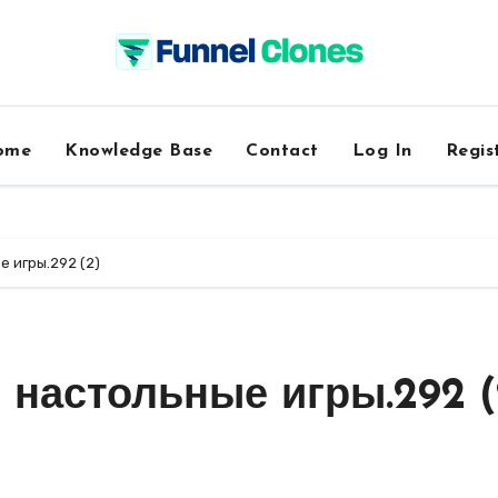
ome
Knowledge Base
Contact
Log In
Regis
 игры.292 (2)
 настольные игры.292 (