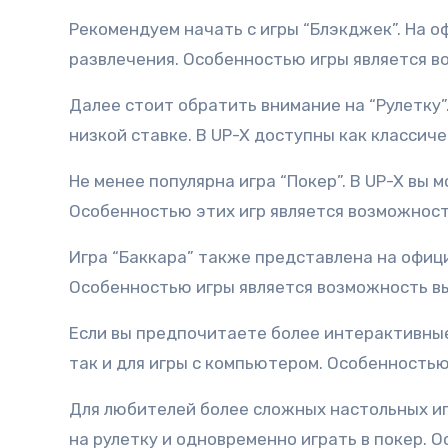
Рекомендуем начать с игры “Блэкджек”. На 
развлечения. Особенностью игры является во
Далее стоит обратить внимание на “Рулетку”
низкой ставке. В UP-X доступны как классиче
Не менее популярна игра “Покер”. В UP-X вы 
Особенностью этих игр является возможност
Игра “Баккара” также представлена на офици
Особенностью игры является возможность вы
Если вы предпочитаете более интерактивные и
так и для игры с компьютером. Особенность
Для любителей более сложных настольных игр
на рулетку и одновременно играть в покер. 