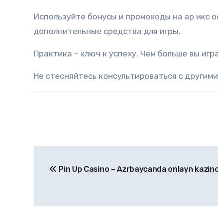
Используйте бонусы и промокоды на ap икс о
дополнительные средства для игры.
Практика – ключ к успеху. Чем больше вы игр
Не стесняйтесь консультироваться с другими
Post
Pin Up Casino – Azrbaycanda onlayn kazin
navigation