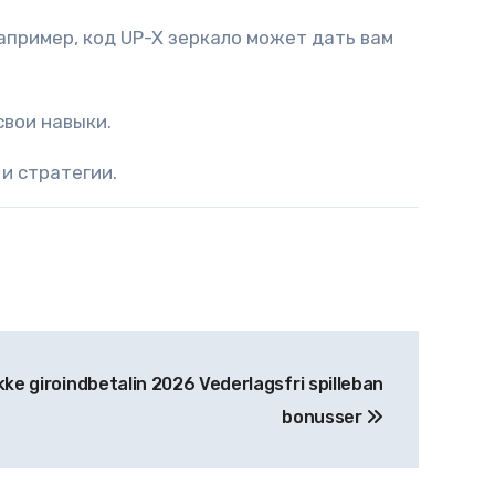
апример, код UP-X зеркало может дать вам
свои навыки.
и стратегии.
kke giroindbetalin 2026 Vederlagsfri spilleban
bonusser