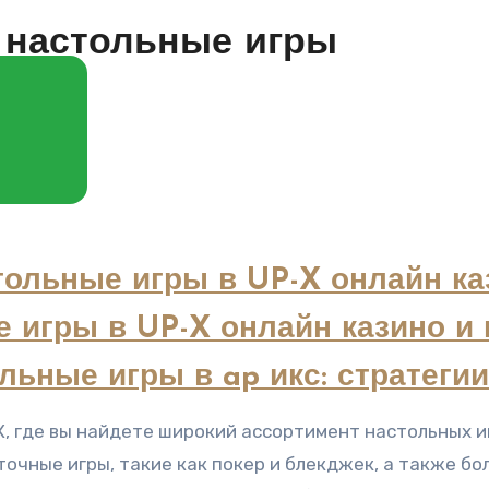
– настольные игры
стольные игры в UP-X онлайн ка
 игры в UP-X онлайн казино и 
льные игры в ap икс: стратеги
, где вы найдете широкий ассортимент настольных и
точные игры, такие как покер и блекджек, а также б