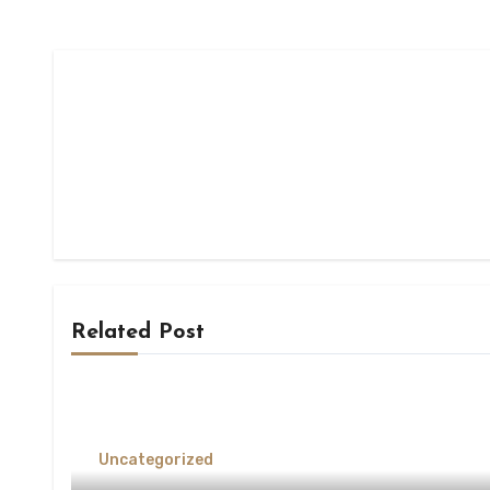
Related Post
Uncategorized