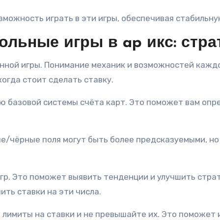
можность играть в эти игры, обеспечивая стабильну
ольные игры в ap икс: стра
ной игры. Понимание механик и возможностей каждог
когда стоит сделать ставку.
ю базовой системы счёта карт. Это поможет вам опре
ные/чёрные поля могут быть более предсказуемыми, н
р. Это поможет выявить тенденции и улучшить страт
ить ставки на эти числа.
е лимиты на ставки и не превышайте их. Это поможет