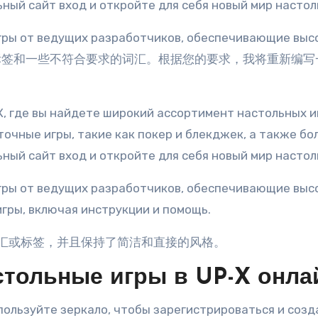
ьный сайт вход и откройте для себя новый мир настол
 игры от ведущих разработчиков, обеспечивающ
签和一些不符合要求的词汇。根据您的要求，我将重新编写一段
, где вы найдете широкий ассортимент настольных и
точные игры, такие как покер и блекджек, а также б
ьный сайт вход и откройте для себя новый мир настол
гры от ведущих разработчиков, обеспечивающие высо
гры, включая инструкции и помощь.
汇或标签，并且保持了简洁和直接的风格。
астольные игры в UP-X онла
пользуйте зеркало, чтобы зарегистрироваться и созд