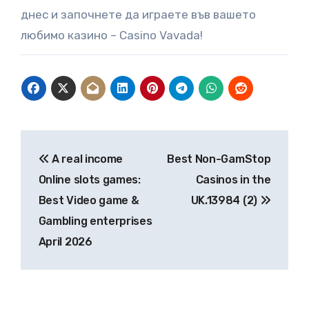
днес и започнете да играете във вашето
любимо казино – Casino Vavada!
Post
A real income
Best Non-GamStop
navigation
Online slots games:
Casinos in the
Best Video game &
UK.13984 (2)
Gambling enterprises
April 2026