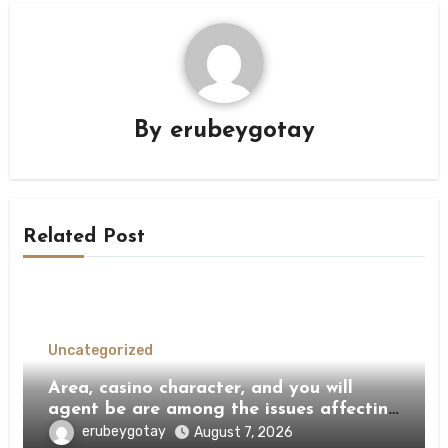
By
erubeygotay
Related Post
Uncategorized
Area, casino character, and you will
agent be are among the issues affecting
casino agent shell out around australia
erubeygotay
August 7, 2026