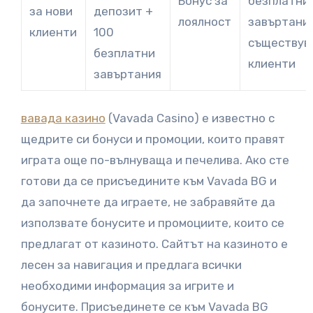
Бонус за
безплатни
за нови
депозит +
лоялност
завъртания
клиенти
100
съществув
безплатни
клиенти
завъртания
вавада казино
(Vavada Casino) е известно с
щедрите си бонуси и промоции, които правят
играта още по-вълнуваща и печелива. Ако сте
готови да се присъедините към Vavada BG и
да започнете да играете, не забравяйте да
използвате бонусите и промоциите, които се
предлагат от казиното. Сайтът на казиното е
лесен за навигация и предлага всички
необходими информация за игрите и
бонусите. Присъединете се към Vavada BG