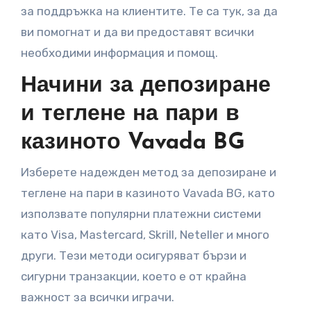
за поддръжка на клиентите. Те са тук, за да
ви помогнат и да ви предоставят всички
необходими информация и помощ.
Начини за депозиране
и теглене на пари в
казиното Vavada BG
Изберете надежден метод за депозиране и
теглене на пари в казиното Vavada BG, като
използвате популярни платежни системи
като Visa, Mastercard, Skrill, Neteller и много
други. Тези методи осигуряват бързи и
сигурни транзакции, което е от крайна
важност за всички играчи.