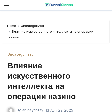
Skip
to
content
Home
Uncategorized
Влияние искусственного интеллекта на операции
казино
Uncategorized
Влияние
искусственного
интеллекта на
операции казино
By
erubeygotay
April 22, 2025