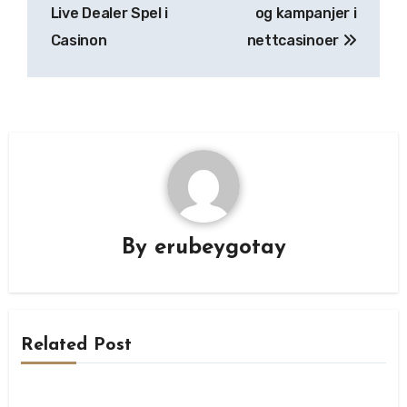
navigation
Live Dealer Spel i
og kampanjer i
Casinon
nettcasinoer
By
erubeygotay
Related Post