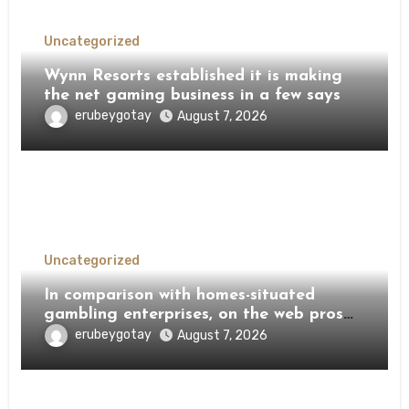
Uncategorized
Wynn Resorts established it is making
the net gaming business in a few says
erubeygotay
August 7, 2026
Uncategorized
In comparison with homes-situated
gambling enterprises, on the web pros
play with extra arrangements as an easy
erubeygotay
August 7, 2026
way out of attracting the fresh people