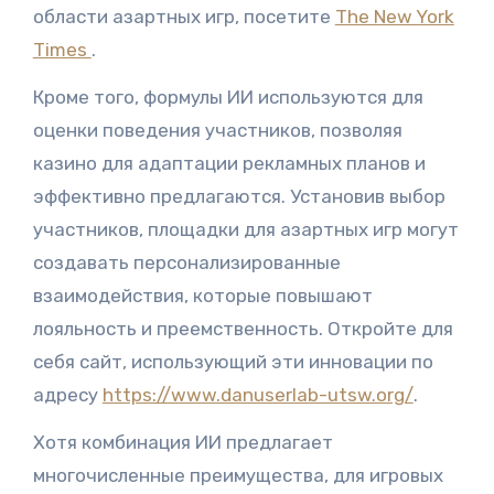
области азартных игр, посетите
The New York
Times
.
Кроме того, формулы ИИ используются для
оценки поведения участников, позволяя
казино для адаптации рекламных планов и
эффективно предлагаются. Установив выбор
участников, площадки для азартных игр могут
создавать персонализированные
взаимодействия, которые повышают
лояльность и преемственность. Откройте для
себя сайт, использующий эти инновации по
адресу
https://www.danuserlab-utsw.org/
.
Хотя комбинация ИИ предлагает
многочисленные преимущества, для игровых