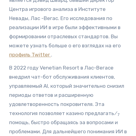
является Дэвид Шварц, бывший директор
Центра игрового анализа в Институте
Невады, Лас -Вегас. Его исследования по
реализации ИИ в игре были эффективными в
формировании отраслевых стандартов. Вы
можете узнать больше о его взглядах на его
профиль Twitter
.
В 2022 году Venetian Resort в Лас-Вегасе
внедрил чат-бот обслуживания клиентов,
управляемый AI, который значительно снизил
периоды ответов и расширенную
удовлетворенность покровителя. Эта
технология позволяет казино предлагать ⁄
7
помощь, быстро обращаясь за вопросами и
проблемами. Для дальнейшего понимания ИИ в