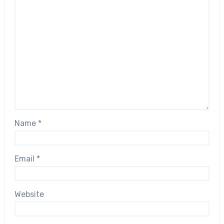
Name
*
Email
*
Website