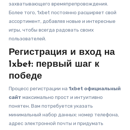
захватывающего времяпрепровождения.
Более того, 1xbet постоянно расширяет свой
ассортимент, добавляя новые и интересные
игры, чтобы всегда радовать своих
пользователей.
Регистрация и вход на
1xbet: первый шаг к
победе
Процесс регистрации на
1xbet официальный
сайт
максимально прост и интуитивно
понятен. Вам потребуется указать
минимальный набор данных: номер телефона,
адрес электронной почты и придумать