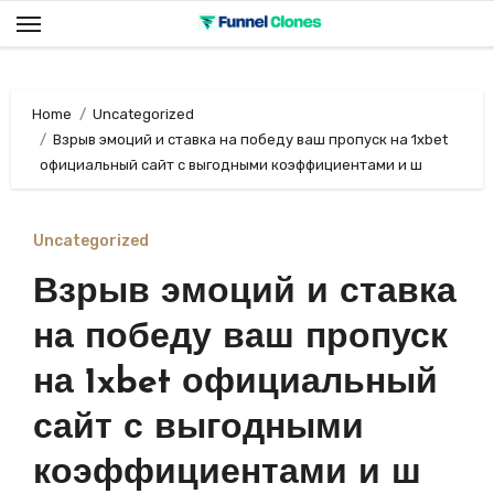
Skip
to
content
Home
Uncategorized
Взрыв эмоций и ставка на победу ваш пропуск на 1xbet
официальный сайт с выгодными коэффициентами и ш
Uncategorized
Взрыв эмоций и ставка
на победу ваш пропуск
на 1xbet официальный
сайт с выгодными
коэффициентами и ш