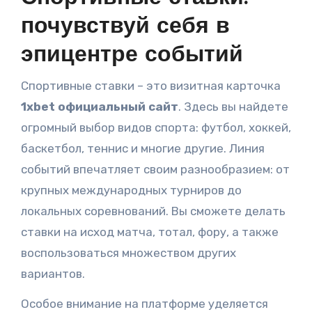
почувствуй себя в
эпицентре событий
Спортивные ставки – это визитная карточка
1xbet официальный сайт
. Здесь вы найдете
огромный выбор видов спорта: футбол, хоккей,
баскетбол, теннис и многие другие. Линия
событий впечатляет своим разнообразием: от
крупных международных турниров до
локальных соревнований. Вы сможете делать
ставки на исход матча, тотал, фору, а также
воспользоваться множеством других
вариантов.
Особое внимание на платформе уделяется