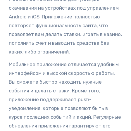
скачивания на устройствах под управлением
Android и iOS. Приложение полностью
повторяет функциональность сайта, что
позволяет вам делать ставки, играть в казино,
пополнять счет и выводить средства без
каких-либо ограничений.
Мобильное приложение отличается удобным
интерфейсом и высокой скоростью работы.
Вы сможете быстро находить нужные
события и делать ставки. Кроме того,
приложение поддерживает push-
уведомления, которые позволяют быть в
курсе последних событий и акций. Регулярные
обновления приложения гарантируют его