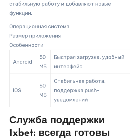
стабильную работу и добавляют новые
функции.
Операционная система
Размер приложения
Особенности
50
Быстрая загрузка, удобный
Android
МБ
интерфейс
Стабильная работа,
60
iOS
поддержка push-
МБ
уведомлений
Служба поддержки
1xbet: всегда готовы