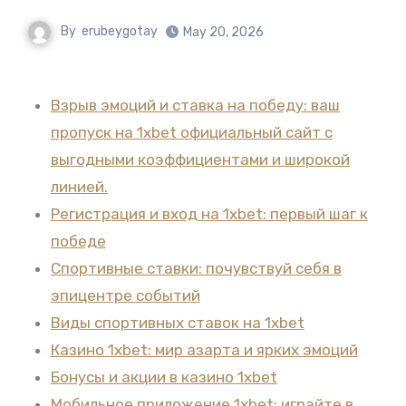
By
erubeygotay
May 20, 2026
Взрыв эмоций и ставка на победу: ваш
пропуск на 1xbet официальный сайт с
выгодными коэффициентами и широкой
линией.
Регистрация и вход на 1xbet: первый шаг к
победе
Спортивные ставки: почувствуй себя в
эпицентре событий
Виды спортивных ставок на 1xbet
Казино 1xbet: мир азарта и ярких эмоций
Бонусы и акции в казино 1xbet
Мобильное приложение 1xbet: играйте в