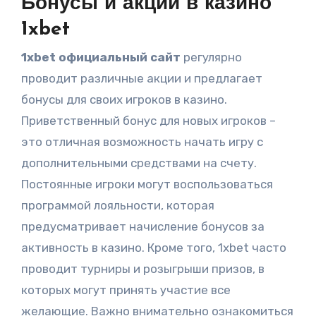
Бонусы и акции в казино
1xbet
1xbet официальный сайт
регулярно
проводит различные акции и предлагает
бонусы для своих игроков в казино.
Приветственный бонус для новых игроков –
это отличная возможность начать игру с
дополнительными средствами на счету.
Постоянные игроки могут воспользоваться
программой лояльности, которая
предусматривает начисление бонусов за
активность в казино. Кроме того, 1xbet часто
проводит турниры и розыгрыши призов, в
которых могут принять участие все
желающие. Важно внимательно ознакомиться