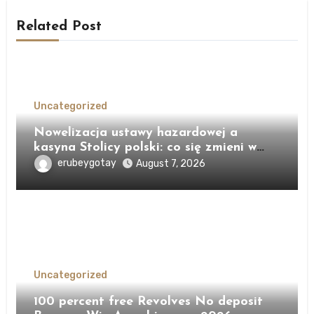
Related Post
Uncategorized
Nowelizacja ustawy hazardowej a
kasyna Stolicy polski: co się zmieni w
całej 2026?
erubeygotay
August 7, 2026
Uncategorized
100 percent free Revolves No deposit