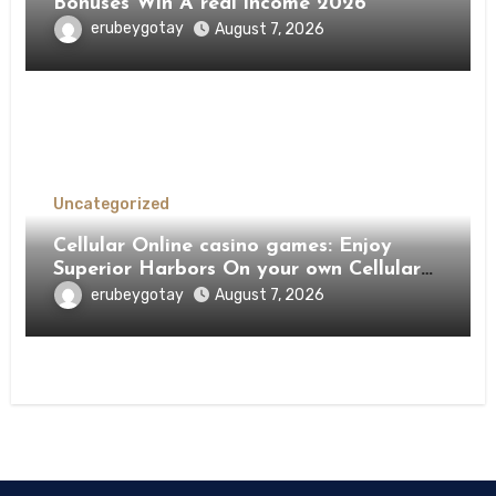
Bonuses Win A real income 2026
erubeygotay
August 7, 2026
Uncategorized
Cellular Online casino games: Enjoy
Superior Harbors On your own Cellular
telephone
erubeygotay
August 7, 2026