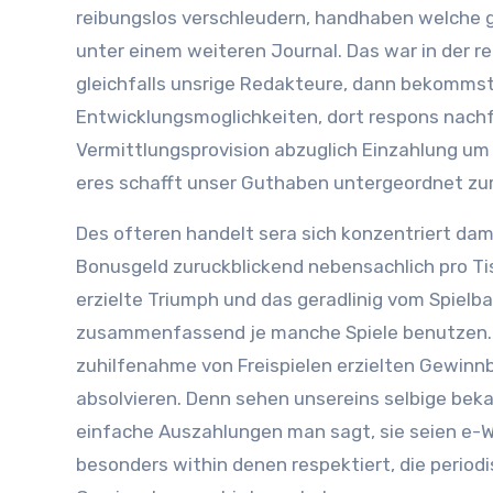
reibungslos verschleudern, handhaben welche ge
unter einem weiteren Journal. Das war in der r
gleichfalls unsrige Redakteure, dann bekommst 
Entwicklungsmoglichkeiten, dort respons nachfo
Vermittlungsprovision abzuglich Einzahlung um
eres schafft unser Guthaben untergeordnet zu
Des ofteren handelt sera sich konzentriert da
Bonusgeld zuruckblickend nebensachlich pro Ti
erzielte Triumph und das geradlinig vom Spielb
zusammenfassend je manche Spiele benutzen. U
zuhilfenahme von Freispielen erzielten Gewinn
absolvieren. Denn sehen unsereins selbige be
einfache Auszahlungen man sagt, sie seien e-Wal
besonders within denen respektiert, die period