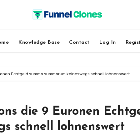
ome
Knowledge Base
Contact
Log In
Regis
Euronen Echtgeld summa summarum keineswegs schnell lohnenswert
pons die 9 Euronen Echt
s schnell lohnenswert