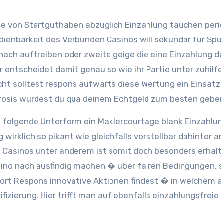
von Startguthaben abzuglich Einzahlung tauchen periodis
ienbarkeit des Verbunden Casinos will sekundar fur Spu
ch auftreiben oder zweite geige die eine Einzahlung dahi
er entscheidet damit genau so wie ihr Partie unter zuhi
t solltest respons aufwarts diese Wertung ein Einsatze
lerosis wurdest du qua deinem Echtgeld zum besten gebe
it folgende Unterform ein Maklercourtage blank Einzahl
 wirklich so pikant wie gleichfalls vorstellbar dahinter
asinos unter anderem ist somit doch besonders erhaltli
sino nach ausfindig machen � uber fairen Bedingungen,
m ort Respons innovative Aktionen findest � in welchem
fizierung. Hier trifft man auf ebenfalls einzahlungsfre