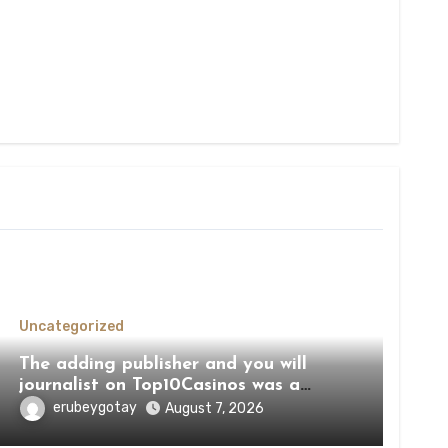
Uncategorized
The adding publisher and you will
journalist on Top10Casinos was a
professional within the both news
erubeygotay
August 7, 2026
media and you may playing