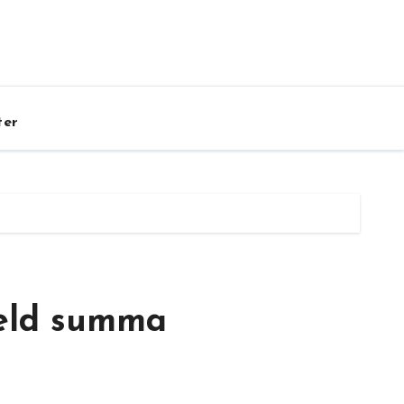
ter
geld summa