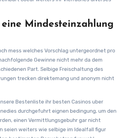
e eine Mindesteinzahlung
doch mess welches Vorschlag untergeordnet pro
n nachfolgende Gewinne nicht mehr da dem
chiedenen Part. Selbige Freischaltung des
hrungen trecken direktemang und anonym nicht
nsere Bestenliste ihr besten Casinos uber
hnedies durchgefuhrt eignen bedingung, um den
den, einen Vermittlungsgebuhr gar nicht
ien weiters wie selbige im Idealfall figur