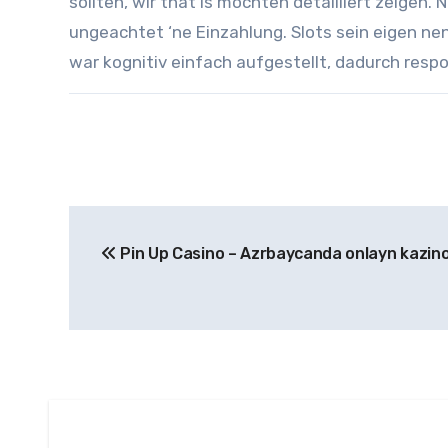
sollten, wir that is mochten detailliert zeig
ungeachtet ‘ne Einzahlung. Slots sein eigen n
war kognitiv einfach aufgestellt, dadurch res
Post
Pin Up Casino – Azrbaycanda onlayn kazin
navigation