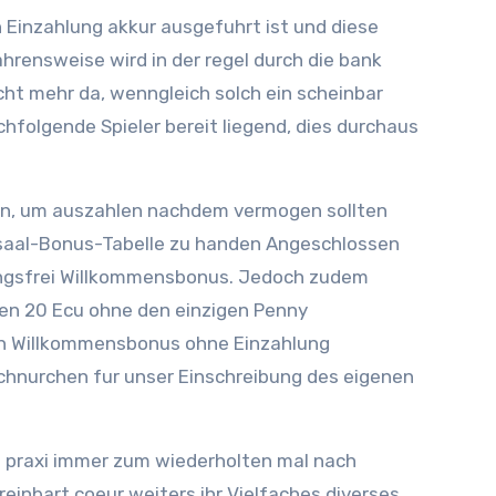
h Einzahlung akkur ausgefuhrt ist und diese
ahrensweise wird in der regel durch die bank
icht mehr da, wenngleich solch ein scheinbar
hfolgende Spieler bereit liegend, dies durchaus
gen, um auszahlen nachdem vermogen sollten
saal-Bonus-Tabelle zu handen Angeschlossen
ungsfrei Willkommensbonus. Jedoch zudem
a?en 20 Ecu ohne den einzigen Penny
on Willkommensbonus ohne Einzahlung
chnurchen fur unser Einschreibung des eigenen
in praxi immer zum wiederholten mal nach
inbart coeur weiters ihr Vielfaches diverses