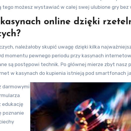
 tego możesz wystawiać w całej swej ulubione gry bez 
kasynach online dzięki rzetel
cych?
ych, należałoby skupić uwagę dzięki kilka najważniejs
ze. Od momentu pewnego periodu przy kasynach interne
e są postępowi technik. Po głównej mierze zbyt nasz p
ernet w kasynach do kupienia istnieją pod smartfonach j
 z darmowymi
ormularza
ż edukację
ę poznanie
ciechy