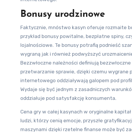
Bonusy urodzinowe
Faktycznie, mnóstwo kasyn oferuje rozmaite b
przykład bonusy powitalne, bezpłatne spiny, c
lojalnościowe. Te bonusy potrafią podnieść sza
wygraną jak i również podwyższyć urozmaicenie
Bezzwłoczne należności definiują bezzwłoczne
przetwarzanie sprawie, dzięki czemu wygrane 
internetowego oddziaływają galopem pod profi
Wydaje się być jednym z zasadniczych warunkó
oddziałuje pod satysfakcję konsumenta.
Cena gry w całej kasynach w oryginalne kapita
ludzi, którzy cenią emocje, przyszłe gratyfikac
maszynami dzięki rzetelne finanse może być z