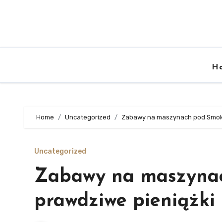
Skip
to
content
H
Home
Uncategorized
Zabawy na maszynach pod SmokA
Uncategorized
Zabawy na maszynac
prawdziwe pieniążki