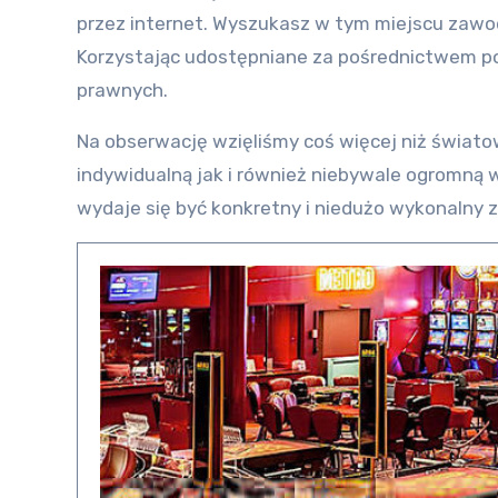
przez internet. Wyszukasz w tym miejscu zawo
Korzystając udostępniane za pośrednictwem po
prawnych.
Na obserwację wzięliśmy coś więcej niż światow
indywidualną jak i również niebywale ogromną w
wydaje się być konkretny i niedużo wykonalny zb