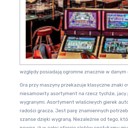
względy posiadają ogromne znacznie w danym d
Gra przy maszyny przekazuje klasyczne znaki ow
niesamowity asortyment na rzecz tychże, jacy p
wygranymi. Asortyment właściwych gierek auto
radości gracza. Jest parę znamiennych potrzeb
szanse dzięki wygraną. Niezależnie od tego, k
pewne, iż w całej ofercie slotów spotykamy gr