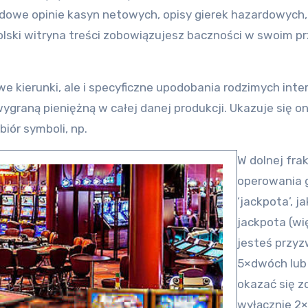
dowe opinie kasyn netowych, opisy gierek hazardowych,
lski witryna treści zobowiązujesz baczności w swoim p
e kierunki, ale i specyficzne upodobania rodzimych int
ygraną pieniężną w całej danej produkcji. Ukazuje się 
iór symboli, np.
W dolnej frak
operowania g
‘jackpota’, 
jackpota (wi
jesteś przy
5×dwóch lub 
okazać się zd
wyłącznie 2×