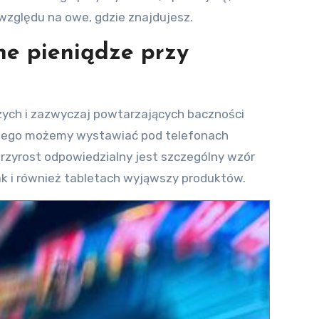
względu na owe, gdzie znajdujesz.
ne pieniądze przy
zych i zazwyczaj powtarzających baczności
towego możemy wystawiać pod telefonach
rzyrost odpowiedzialny jest szczególny wzór
ak i również tabletach wyjąwszy produktów.