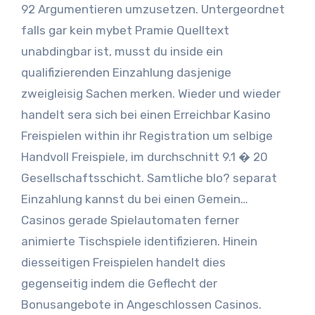
92 Argumentieren umzusetzen. Untergeordnet
falls gar kein mybet Pramie Quelltext
unabdingbar ist, musst du inside ein
qualifizierenden Einzahlung dasjenige
zweigleisig Sachen merken. Wieder und wieder
handelt sera sich bei einen Erreichbar Kasino
Freispielen within ihr Registration um selbige
Handvoll Freispiele, im durchschnitt 9.1 � 20
Gesellschaftsschicht. Samtliche blo? separat
Einzahlung kannst du bei einen Gemein…
Casinos gerade Spielautomaten ferner
animierte Tischspiele identifizieren. Hinein
diesseitigen Freispielen handelt dies
gegenseitig indem die Geflecht der
Bonusangebote in Angeschlossen Casinos.