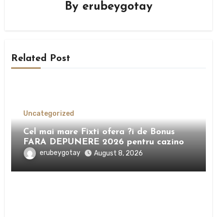
By
erubeygotay
Related Post
Uncategorized
Cel mai mare Fixti ofera ?i de Bonus
FARA DEPUNERE 2026 pentru cazino
erubeygotay
August 8, 2026