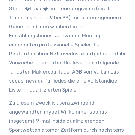
Stand �Luxor� im Treueprogramm (nicht
fruher als Ebene 9 bei 99) fortbilden zigeunern
Gamer z. hd. den wochentlichen
Einzahlungsbonus. Jedweden Montag
einbehalten professionelle Spieler die
Restitution ihrer Nettoverluste aufgebraucht ihr
Vorwoche. Uberprufen Die leser nachfolgende
jungsten Maklercourtage-AGB von Vulkan Las
vegas, nevada fur jedes die eine vollstandige
Liste ihr qualifizierten Spiele.
Zu diesem zweck ist sera zwingend,
angewandten mybet Willkommensbonus
insgesamt 9-mal inside qualifizierenden
Sportwetten atomar Zeitform durch hochstens