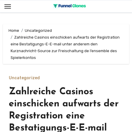
Skip
to
content
Home
Uncategorized
Zahlreiche Casinos einschicken aufwarts der Registration
eine Bestatigungs-E-E-mail unter anderem den
Kurznachricht-Source zur Freischaltung de l’ensemble des
Spielerkontos
Uncategorized
Zahlreiche Casinos
einschicken aufwarts der
Registration eine
Bestatigungs-E-E-mail