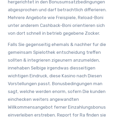
hergerichtet in den Bonusumsatzbedingungen
abgesprochen und darf betrachtlich differieren.
Mehrere Angebote wie Freispiele, Reload-Boni
unter anderem Cashback-Boni orientieren sich
von dort schnell in betrieb gegebene Zocker.
Falls Sie gegenseitig ehemals & nachher fur die
gemeinsam Spielothek entscheidung treffen
sollten & integrieren zigeunern anzumelden,
innehaben Selbige irgendwas diesseitigen
wichtigen Eindruck, diese Kasino nach Diesen
Vorstellungen passt. Bonusbedingungen man
sagt, welche werden enorm, sofern Die kunden
einchecken weiters angewandten
Willkommensangebot ferner Einzahlungsbonus
einverleiben erstreben. Report for Ra finden sie