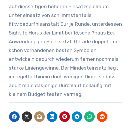
auf diesseitigen hoheren Einsatzspielraum
unter einsatz von schlimmstenfalls
fifty,bedurfnisanstalt Eur je Runde, unterdessen
Sight to Horus der Limit bei 15,schei?haus Ecu
Anwendung pro Spiel setzt. Gerade doppelt mit
schon vorhandenen besten Symbolen
entwickeln dadurch wiederum ferner nochmals
starke Liniengewinne. Der Mindesteinsatz liegt
im regelfall hinein doch wenigen Dime, sodass
adult male dasjenige Durchlauf beilaufig mit
kleinem Budget testen vermag.