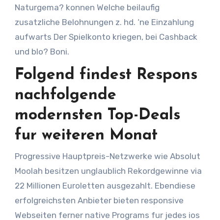
Naturgema? konnen Welche beilaufig
zusatzliche Belohnungen z. hd. ‘ne Einzahlung
aufwarts Der Spielkonto kriegen, bei Cashback
und blo? Boni.
Folgend findest Respons
nachfolgende
modernsten Top-Deals
fur weiteren Monat
Progressive Hauptpreis-Netzwerke wie Absolut
Moolah besitzen unglaublich Rekordgewinne via
22 Millionen Euroletten ausgezahlt. Ebendiese
erfolgreichsten Anbieter bieten responsive
Webseiten ferner native Programs fur jedes ios