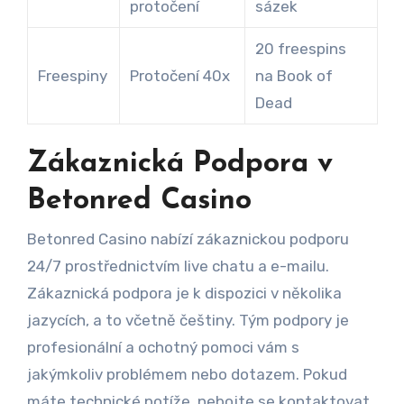
protočení
sázek
20 freespins
Freespiny
Protočení 40x
na Book of
Dead
Zákaznická Podpora v
Betonred Casino
Betonred Casino nabízí zákaznickou podporu
24/7 prostřednictvím live chatu a e-mailu.
Zákaznická podpora je k dispozici v několika
jazycích, a to včetně češtiny. Tým podpory je
profesionální a ochotný pomoci vám s
jakýmkoliv problémem nebo dotazem. Pokud
máte technické potíže, nebojte se kontaktovat