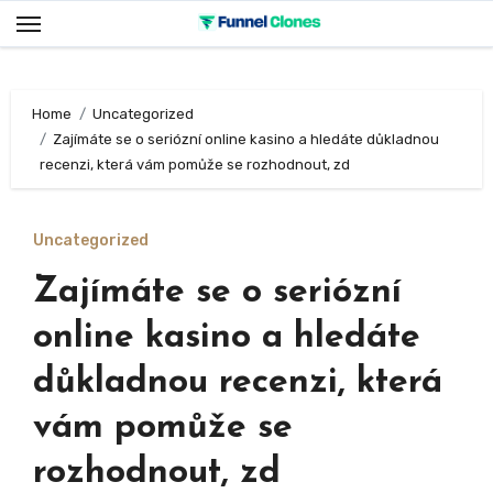
Skip
to
content
Home
Uncategorized
Zajímáte se o seriózní online kasino a hledáte důkladnou
recenzi, která vám pomůže se rozhodnout, zd
Uncategorized
Zajímáte se o seriózní
online kasino a hledáte
důkladnou recenzi, která
vám pomůže se
rozhodnout, zd