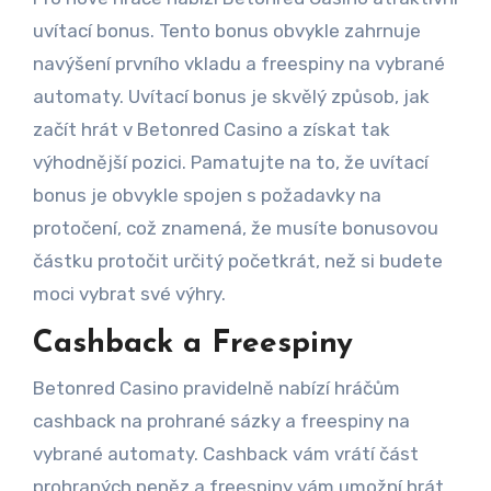
uvítací bonus. Tento bonus obvykle zahrnuje
navýšení prvního vkladu a freespiny na vybrané
automaty. Uvítací bonus je skvělý způsob, jak
začít hrát v Betonred Casino a získat tak
výhodnější pozici. Pamatujte na to, že uvítací
bonus je obvykle spojen s požadavky na
protočení, což znamená, že musíte bonusovou
částku protočit určitý početkrát, než si budete
moci vybrat své výhry.
Cashback a Freespiny
Betonred Casino pravidelně nabízí hráčům
cashback na prohrané sázky a freespiny na
vybrané automaty. Cashback vám vrátí část
prohraných peněz a freespiny vám umožní hrát