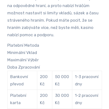
na odpovědné hraní, a proto nabízí hráčům
možnost nastavit si limity vkladů, sázek a času
stráveného hraním. Pokud máte pocit, že se
hraním zabýváte více, než byste měli, kasino
nabízí pomoc a podporu.
Platební Metoda
Minimální Vklad
Maximální Výběr
Doba Zpracování
Bankovní
200
50 000
1-3 pracovní
převod
Kč
Kč
dny
Platební
200
30 000
1-2 pracovní
karta
Kč
Kč
dny