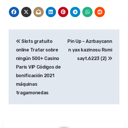
Post
Slots gratuito
Pin Up – Azrbaycann
navigation
online Tratar sobre
n yax kazinosu Rsmi
ningún 500+ Casino
sayt.6223 (2)
Paris VIP Códigos de
bonificación 2021
máquinas
tragamonedas