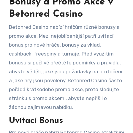
Bonusy a Promo Akce v
Betonred Casino
Betonred Casino nabízí hráčům různé bonusy a
promo akce. Mezi nejoblíbenější patří uvítací
bonus pro nové hráče, bonusy za vklad,
cashback, freespiny a turnaje. Před využitím
bonusu si pečlivě přečtěte podmínky a pravidla,
abyste věděli, jaké jsou požadavky na protočení
a jaké hry jsou povoleny. Betonred Casino často
pořádá krátkodobé promo akce, proto sledujte
stránku s promo akcemi, abyste nepřišli o
žádnou zajímavou nabídku.
Uvítací Bonus
Pro nové hráče nabízí Betonred Casino atraktivní