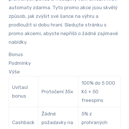
automaty zdarma. Tyto promo akce jsou skvělý
způsob, jak zvýšit své šance na výhru a
prodloužit si dobu hraní. Sledujte stránku s
promo akcemi, abyste nepřišli o žádné zajímavé
nabídky.
Bonus
Podmínky
Výše
100% do 5 000
Uvítací
Protočení 35x
Kč + 50
bonus
freespins
Žádné
5% z
Cashback
požadavky na
prohraných