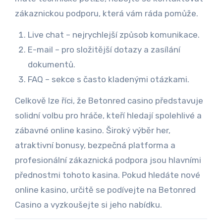
zákaznickou podporu, která vám ráda pomůže.
Live chat – nejrychlejší způsob komunikace.
E-mail – pro složitější dotazy a zasílání
dokumentů.
FAQ – sekce s často kladenými otázkami.
Celkově lze říci, že Betonred casino představuje
solidní volbu pro hráče, kteří hledají spolehlivé a
zábavné online kasino. Široký výběr her,
atraktivní bonusy, bezpečná platforma a
profesionální zákaznická podpora jsou hlavními
přednostmi tohoto kasina. Pokud hledáte nové
online kasino, určitě se podívejte na Betonred
Casino a vyzkoušejte si jeho nabídku.