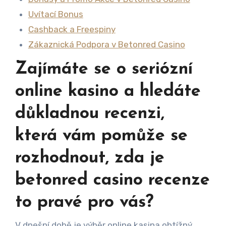
Uvítací Bonus
Cashback a Freespiny
Zákaznická Podpora v Betonred Casino
Zajímáte se o seriózní
online kasino a hledáte
důkladnou recenzi,
která vám pomůže se
rozhodnout, zda je
betonred casino recenze
to pravé pro vás?
V dnešní době je výběr online kasina obtížný