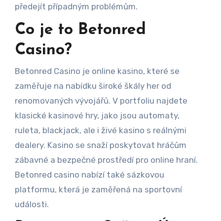
předejít případným problémům.
Co je to Betonred
Casino?
Betonred Casino je online kasino, které se
zaměřuje na nabídku široké škály her od
renomovaných vývojářů. V portfoliu najdete
klasické kasinové hry, jako jsou automaty,
ruleta, blackjack, ale i živé kasino s reálnými
dealery. Kasino se snaží poskytovat hráčům
zábavné a bezpečné prostředí pro online hraní.
Betonred casino nabízí také sázkovou
platformu, která je zaměřená na sportovní
události.