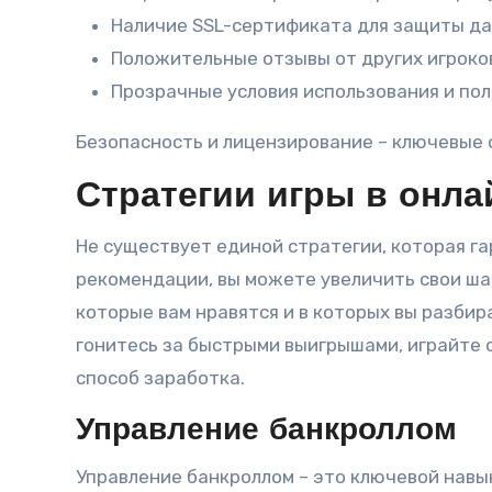
Наличие SSL-сертификата для защиты да
Положительные отзывы от других игроко
Прозрачные условия использования и по
Безопасность и лицензирование – ключевые 
Стратегии игры в онла
Не существует единой стратегии, которая г
рекомендации, вы можете увеличить свои шан
которые вам нравятся и в которых вы разбир
гонитесь за быстрыми выигрышами, играйте о
способ заработка.
Управление банкроллом
Управление банкроллом – это ключевой навык