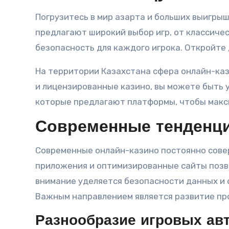
Погрузитесь в мир азарта и больших выигры
предлагают широкий выбор игр, от классиче
безопасность для каждого игрока. Откройте 
На территории Казахстана сфера онлайн-каз
и лицензированные казино, вы можете быть у
которые предлагают платформы, чтобы макси
Современные тенденци
Современные онлайн-казино постоянно совер
приложения и оптимизированные сайты позво
внимание уделяется безопасности данных и 
Важным направлением является развитие про
Разнообразие игровых ав