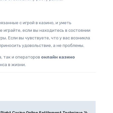
занные с игрой в казино, и уметь
е играйте, если вы находитесь в состоянии
ры. Если вы чувствуете, что у вас возникла
приносить удовольствие, а не проблемы.
в, так и операторов
онлайн казино
нса в жизни.
e Right Casino Online Settlement Technique