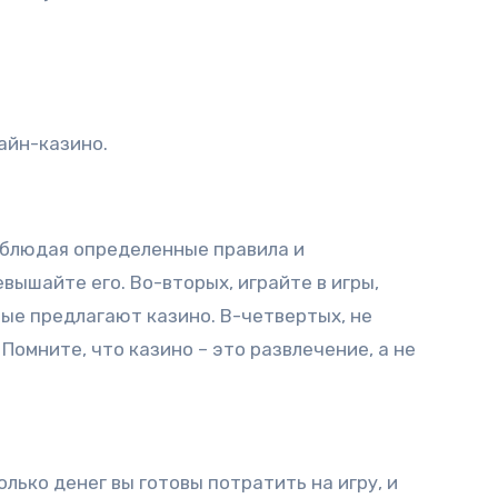
айн-казино.
соблюдая определенные правила и
вышайте его. Во-вторых, играйте в игры,
рые предлагают казино. В-четвертых, не
Помните, что казино – это развлечение, а не
лько денег вы готовы потратить на игру, и