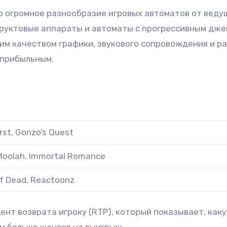
 огромное разнообразие игровых автоматов от веду
уктовые аппараты и автоматы с прогрессивным джек
им качеством графики, звукового сопровождения и р
 прибыльным.
rst, Gonzo’s Quest
oolah, Immortal Romance
f Dead, Reactoonz
нт возврата игроку (RTP), который показывает, как
ем больше шансов на выигрыш.