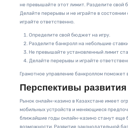
не превышайте этот лимит. Разделите свой б
Делайте перерывы и не играйте в состоянии 
играйте ответственно.
Определите свой бюджет на игру.
Разделите банкролл на небольшие ставки
Не превышайте установленный лимит ста
Делайте перерывы и играйте ответствен
Грамотное управление банкроллом поможет в
Перспективы развития 
Рынок онлайн-казино в Казахстане имеет ог
мобильных устройств и меняющиеся предпочт
ближайшие годы онлайн-казино станут еще б
возможности. Развитие законодательной баз