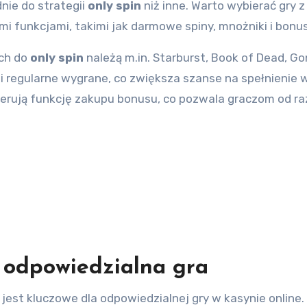
nie do strategii
only spin
niż inne. Warto wybierać gry 
i funkcjami, takimi jak darmowe spiny, mnożniki i bon
ch do
only spin
należą m.in. Starburst, Book of Dead, G
 i regularne wygrane, co zwiększa szanse na spełnienie
erują funkcję zakupu bonusu, co pozwala graczom od r
 odpowiedzialna gra
jest kluczowe dla odpowiedzialnej gry w kasynie online. 