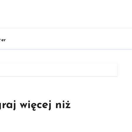
ter
raj więcej niż