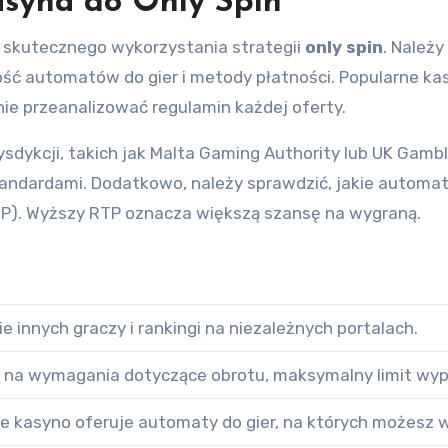
syna do Only Spin
 skutecznego wykorzystania strategii
only spin
. Należy
ść automatów do gier i metody płatności. Popularne kas
nie przeanalizować regulamin każdej oferty.
sdykcji, takich jak Malta Gaming Authority lub UK Gamb
standardami. Dodatkowo, należy sprawdzić, jakie automaty
TP). Wyższy RTP oznacza większą szansę na wygraną.
e innych graczy i rankingi na niezależnych portalach.
na wymagania dotyczące obrotu, maksymalny limit wyp
 że kasyno oferuje automaty do gier, na których możesz