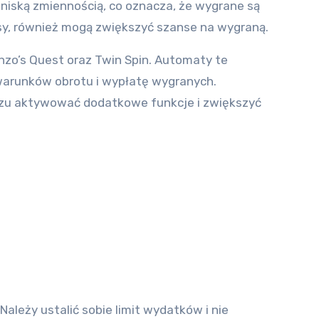
z niską zmiennością, co oznacza, że wygrane są
usy, również mogą zwiększyć szanse na wygraną.
onzo’s Quest oraz Twin Spin. Automaty te
 warunków obrotu i wypłatę wygranych.
azu aktywować dodatkowe funkcje i zwiększyć
Należy ustalić sobie limit wydatków i nie