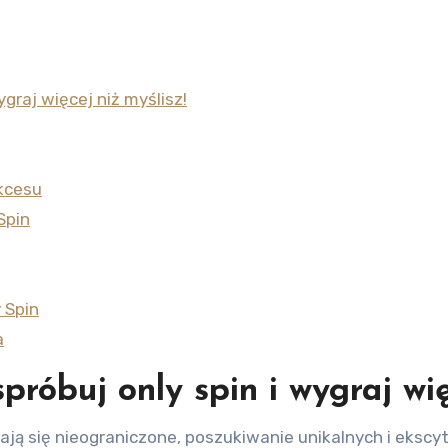
graj więcej niż myślisz!
kcesu
Spin
 Spin
a
róbuj only spin i wygraj wię
dają się nieograniczone, poszukiwanie unikalnych i eksc