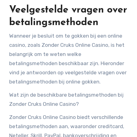
Veelgestelde vragen over
betalingsmethoden
Wanneer je besluit om te gokken bij een online
casino, zoals Zonder Cruks Online Casino, is het
belangrijk om te weten welke
betalingsmethoden beschikbaar zijn. Hieronder
vind je antwoorden op veelgestelde vragen over
betalingsmethoden bij online gokken.
Wat zijn de beschikbare betalingsmethoden bij
Zonder Cruks Online Casino?
Zonder Cruks Online Casino biedt verschillende
betalingsmethoden aan, waaronder creditcard,
Neteller, Skrill, PayPal, bankoverschrijding en