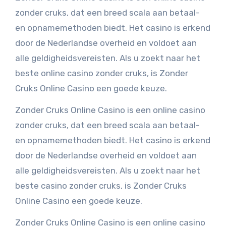
zonder cruks, dat een breed scala aan betaal-
en opnamemethoden biedt. Het casino is erkend
door de Nederlandse overheid en voldoet aan
alle geldigheidsvereisten. Als u zoekt naar het
beste online casino zonder cruks, is Zonder
Cruks Online Casino een goede keuze.
Zonder Cruks Online Casino is een online casino
zonder cruks, dat een breed scala aan betaal-
en opnamemethoden biedt. Het casino is erkend
door de Nederlandse overheid en voldoet aan
alle geldigheidsvereisten. Als u zoekt naar het
beste casino zonder cruks, is Zonder Cruks
Online Casino een goede keuze.
Zonder Cruks Online Casino is een online casino