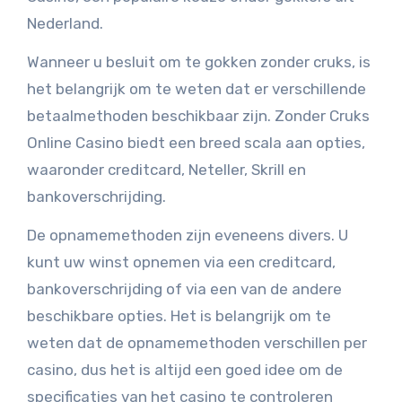
Nederland.
Wanneer u besluit om te gokken zonder cruks, is
het belangrijk om te weten dat er verschillende
betaalmethoden beschikbaar zijn. Zonder Cruks
Online Casino biedt een breed scala aan opties,
waaronder creditcard, Neteller, Skrill en
bankoverschrijding.
De opnamemethoden zijn eveneens divers. U
kunt uw winst opnemen via een creditcard,
bankoverschrijding of via een van de andere
beschikbare opties. Het is belangrijk om te
weten dat de opnamemethoden verschillen per
casino, dus het is altijd een goed idee om de
specificaties van het casino te controleren