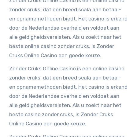
Zonder Cruks Online Casino is een online casino
zonder cruks, dat een breed scala aan betaal-
en opnamemethoden biedt. Het casino is erkend
door de Nederlandse overheid en voldoet aan
alle geldigheidsvereisten. Als u zoekt naar het
beste online casino zonder cruks, is Zonder
Cruks Online Casino een goede keuze.
Zonder Cruks Online Casino is een online casino
zonder cruks, dat een breed scala aan betaal-
en opnamemethoden biedt. Het casino is erkend
door de Nederlandse overheid en voldoet aan
alle geldigheidsvereisten. Als u zoekt naar het
beste casino zonder cruks, is Zonder Cruks
Online Casino een goede keuze.
Zonder Cruks Online Casino is een online casino