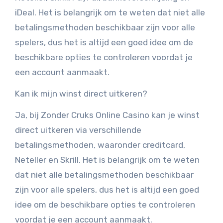
iDeal. Het is belangrijk om te weten dat niet alle
betalingsmethoden beschikbaar zijn voor alle
spelers, dus het is altijd een goed idee om de
beschikbare opties te controleren voordat je
een account aanmaakt.
Kan ik mijn winst direct uitkeren?
Ja, bij Zonder Cruks Online Casino kan je winst
direct uitkeren via verschillende
betalingsmethoden, waaronder creditcard,
Neteller en Skrill. Het is belangrijk om te weten
dat niet alle betalingsmethoden beschikbaar
zijn voor alle spelers, dus het is altijd een goed
idee om de beschikbare opties te controleren
voordat je een account aanmaakt.