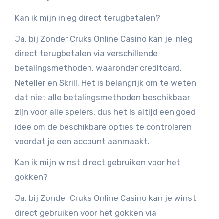
Kan ik mijn inleg direct terugbetalen?
Ja, bij Zonder Cruks Online Casino kan je inleg
direct terugbetalen via verschillende
betalingsmethoden, waaronder creditcard,
Neteller en Skrill. Het is belangrijk om te weten
dat niet alle betalingsmethoden beschikbaar
zijn voor alle spelers, dus het is altijd een goed
idee om de beschikbare opties te controleren
voordat je een account aanmaakt.
Kan ik mijn winst direct gebruiken voor het
gokken?
Ja, bij Zonder Cruks Online Casino kan je winst
direct gebruiken voor het gokken via