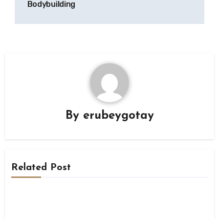
Bodybuilding
By
erubeygotay
Related Post