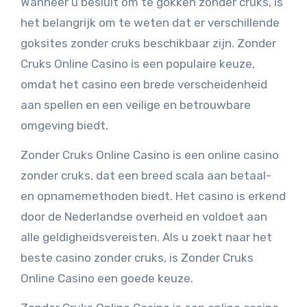
Wanneer u besluit om te gokken zonder cruks, is
het belangrijk om te weten dat er verschillende
goksites zonder cruks beschikbaar zijn. Zonder
Cruks Online Casino is een populaire keuze,
omdat het casino een brede verscheidenheid
aan spellen en een veilige en betrouwbare
omgeving biedt.
Zonder Cruks Online Casino is een online casino
zonder cruks, dat een breed scala aan betaal-
en opnamemethoden biedt. Het casino is erkend
door de Nederlandse overheid en voldoet aan
alle geldigheidsvereisten. Als u zoekt naar het
beste casino zonder cruks, is Zonder Cruks
Online Casino een goede keuze.