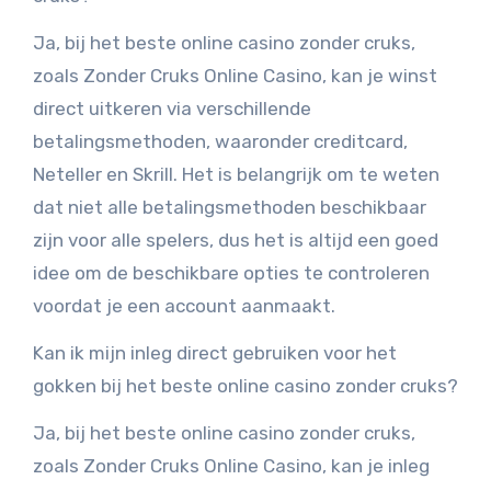
Ja, bij het beste online casino zonder cruks,
zoals Zonder Cruks Online Casino, kan je winst
direct uitkeren via verschillende
betalingsmethoden, waaronder creditcard,
Neteller en Skrill. Het is belangrijk om te weten
dat niet alle betalingsmethoden beschikbaar
zijn voor alle spelers, dus het is altijd een goed
idee om de beschikbare opties te controleren
voordat je een account aanmaakt.
Kan ik mijn inleg direct gebruiken voor het
gokken bij het beste online casino zonder cruks?
Ja, bij het beste online casino zonder cruks,
zoals Zonder Cruks Online Casino, kan je inleg