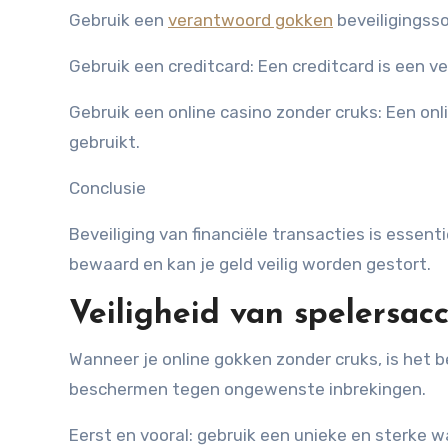
Gebruik een
verantwoord gokken
beveiligingsso
Gebruik een creditcard: Een creditcard is een v
Gebruik een online casino zonder cruks: Een onl
gebruikt.
Conclusie
Beveiliging van financiële transacties is essent
bewaard en kan je geld veilig worden gestort.
Veiligheid van spelersac
Wanneer je online gokken zonder cruks, is het b
beschermen tegen ongewenste inbrekingen.
Eerst en vooral: gebruik een unieke en sterke 