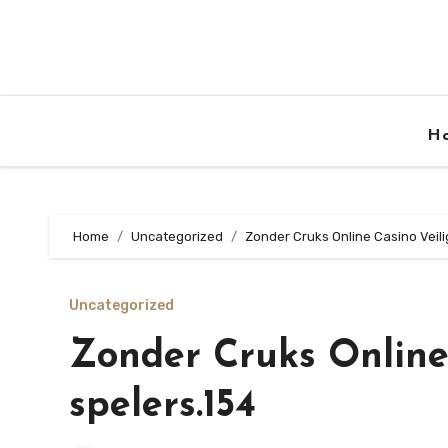
Skip
to
content
H
Home
Uncategorized
Zonder Cruks Online Casino Veili
Uncategorized
Zonder Cruks Online 
spelers.154