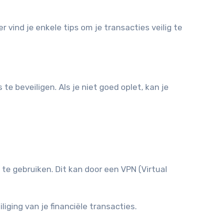
r vind je enkele tips om je transacties veilig te
te beveiligen. Als je niet goed oplet, kan je
g te gebruiken. Dit kan door een VPN (Virtual
ging van je financiële transacties.