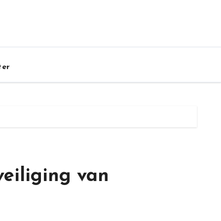
ter
eiliging van