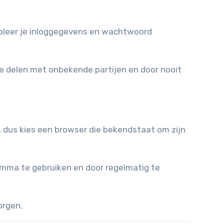
roleer je inloggegevens en wachtwoord
te delen met onbekende partijen en door nooit
, dus kies een browser die bekendstaat om zijn
ramma te gebruiken en door regelmatig te
orgen.