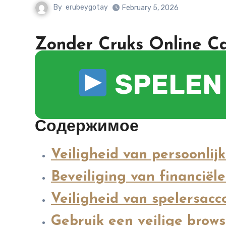
By
erubeygotay
February 5, 2026
Zonder Cruks Online Cas
SPELEN
Содержимое
Veiligheid van persoonlij
Beveiliging van financiële
Veiligheid van spelersacc
Gebruik een veilige brows