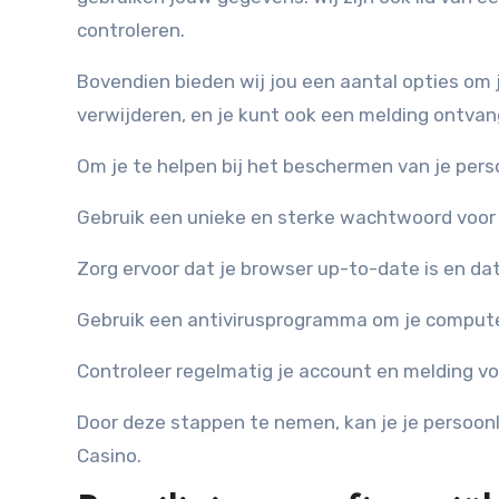
controleren.
Bovendien bieden wij jou een aantal opties om 
verwijderen, en je kunt ook een melding ontva
Om je te helpen bij het beschermen van je pers
Gebruik een unieke en sterke wachtwoord voor 
Zorg ervoor dat je browser up-to-date is en dat
Gebruik een antivirusprogramma om je comput
Controleer regelmatig je account en melding v
Door deze stappen te nemen, kan je je persoonli
Casino.