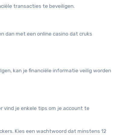
iële transacties te beveiligen.
ken dan met een online casino dat cruks
lgen, kan je financiële informatie veilig worden
r vind je enkele tips om je account te
hackers. Kies een wachtwoord dat minstens 12