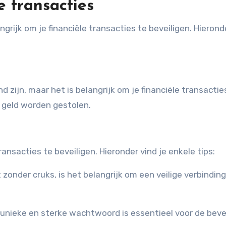
e transacties
grijk om je financiële transacties te beveiligen. Hieronde
zijn, maar het is belangrijk om je financiële transacties 
e geld worden gestolen.
ransacties te beveiligen. Hieronder vind je enkele tips:
t zonder cruks, is het belangrijk om een veilige verbindin
nieke en sterke wachtwoord is essentieel voor de beveili