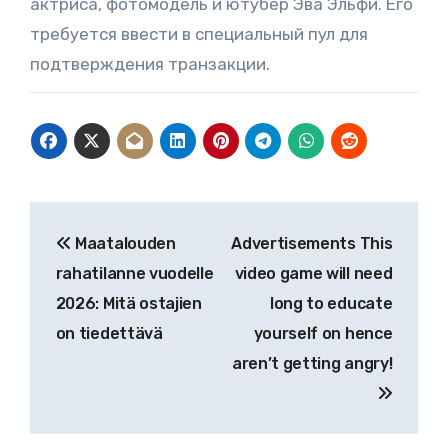
актриса, фотомодель и ютубер Эва Эльфи. Его
требуется ввести в специальный пул для
подтверждения транзакции.
Post
Maatalouden
Advertisements This
navigation
rahatilanne vuodelle
video game will need
2026: Mitä ostajien
long to educate
on tiedettävä
yourself on hence
aren’t getting angry!