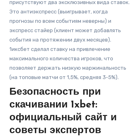
присутствуют два эксклюзивных вида ставок.
Это антиэкспресс (выигрывает, когда
прогнозы по всем событиям неверны) и
экспресс стайер (клиент может добавлять
события на протяжении двух месяцев).
1иксбет сделал ставку на привлечение
максимального количества игроков, что
позволяет держать низкую маржинальность
(на топовые матчи от 1,5%, средняя 3-5%).
Безопасность при
скачивании 1xbet:
официальный сайт и
советы экспертов