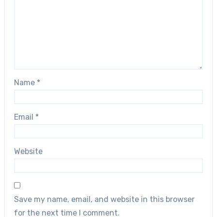
Name
*
Email
*
Website
Save my name, email, and website in this browser
for the next time I comment.