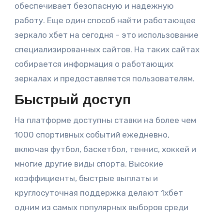
обеспечивает безопасную и надежную
работу. Еще один способ найти работающее
зеркало хбет на сегодня – это использование
специализированных сайтов. На таких сайтах
собирается информация о работающих
зеркалах и предоставляется пользователям.
Быстрый доступ
На платформе доступны ставки на более чем
1000 спортивных событий ежедневно,
включая футбол, баскетбол, теннис, хоккей и
многие другие виды спорта. Высокие
коэффициенты, быстрые выплаты и
круглосуточная поддержка делают 1хбет
одним из самых популярных выборов среди