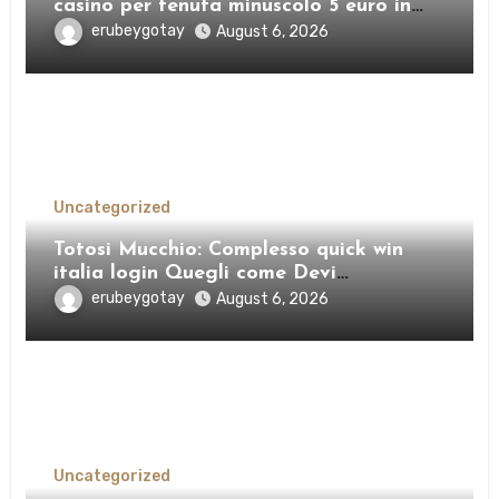
casino per tenuta minuscolo 5 euro in
Italia
erubeygotay
August 6, 2026
Uncategorized
Totosi Mucchio: Complesso quick win
italia login Quegli come Devi
Conoscenza Avanti di Puntare
erubeygotay
August 6, 2026
Uncategorized