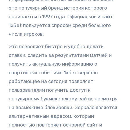
это популярный бренд история которого
начинается с 1997 года. Официальный сайт
1xBet пользуется спросом среди большого
числа игроков.
Это позволяет быстро и удобно делать
ставки, следить за результатами матчей и
получать актуальную информацию о
спортивных событиях. 1хбет зеркало
работающее на сегодня позволяет
пользователям получить доступ к
популярному букмекерскому сайту, несмотря
на возможные блокировки. Зеркало является
альтернативным адресом, который
полностью повторяет основной сайт и