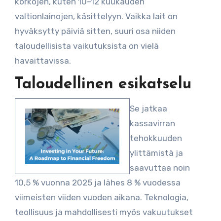
korkojen, kuten 10–12 kuukauden
valtionlainojen, käsittelyyn. Vaikka lait on
hyväksytty päiviä sitten, suuri osa niiden
taloudellisista vaikutuksista on vielä
havaittavissa.
Taloudellinen esikatselu
Se jatkaa
kassavirran
tehokkuuden
ylittämistä ja
saavuttaa noin
10,5 % vuonna 2025 ja lähes 8 % vuodessa
viimeisten viiden vuoden aikana. Teknologia,
teollisuus ja mahdollisesti myös vakuutukset