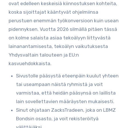
ovat edelleen keskeisiä kiinnostuksen kohteita,
koska sijoittajat kääntyvät ohjelmiinsa
perustuen enemmän työkonversioon kuin usean
pidennyksen. Vuotta 2026 silmällä pitäen tässä
on kolme salaista asiaa tekoälyyn liittyvästä
lainanantamisesta, tekoälyn vaikutuksesta
Yhdysvaltain talouteen ja EU:n
kasvuehdokkaista.
Sivustolle pääsystä eteenpäin kuulut yhteen
tai useampaan näistä ryhmistä ja voit
varmistaa, että heidän pääsynsä on laillista
lain sovellettavien määräysten mukaisesti.
Sinut ohjataan ZacksTradeen, joka on LBMZ
Bondsin osasto, ja voit rekisteröityä
välittäjäksi.