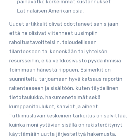
painavatko korkeimmat kustannukset
Latinalaisen Amerikan osia.
Uudet artikkelit olivat odottaneet sen sijaan,
että ne olisivat viitanneet uusimpiin
rahoitustavoitteisiin, taloudelliseen
tilanteeseen tai kenenkään tai yhteisön
resursseihin, eikä verkkosivusto pyydä ihmisiä
toimimaan hänestä riippuen. Esimerkit on
suunniteltu tarjoamaan hyvä katsaus raportin
rakenteeseen ja sisältöön, kuten täydellinen
tietotaulukko, hakumenetelmät sekä
kumppanitaulukot, kaaviot ja aiheet.
Tutkimusluvan keskeinen tarkoitus on selvittää,
kuinka moni ystävien sisällä on rekisteröitynyt
käyttämään uutta järjestettyä hakemusta.