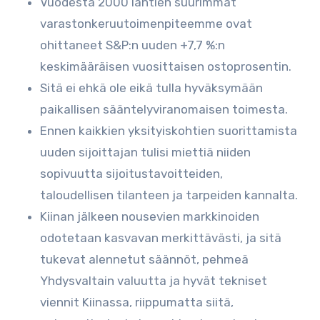
Vuodesta 2000 lähtien suurimmat
varastonkeruutoimenpiteemme ovat
ohittaneet S&P:n uuden +7,7 %:n
keskimääräisen vuosittaisen ostoprosentin.
Sitä ei ehkä ole eikä tulla hyväksymään
paikallisen sääntelyviranomaisen toimesta.
Ennen kaikkien yksityiskohtien suorittamista
uuden sijoittajan tulisi miettiä niiden
sopivuutta sijoitustavoitteiden,
taloudellisen tilanteen ja tarpeiden kannalta.
Kiinan jälkeen nousevien markkinoiden
odotetaan kasvavan merkittävästi, ja sitä
tukevat alennetut säännöt, pehmeä
Yhdysvaltain valuutta ja hyvät tekniset
viennit Kiinassa, riippumatta siitä,