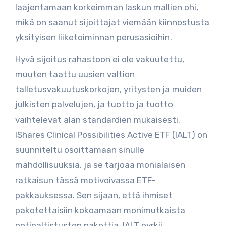
laajentamaan korkeimman laskun mallien ohi,
mikä on saanut sijoittajat viemään kiinnostusta
yksityisen liiketoiminnan perusasioihin.
Hyvä sijoitus rahastoon ei ole vakuutettu,
muuten taattu uusien valtion
talletusvakuutuskorkojen, yritysten ja muiden
julkisten palvelujen, ja tuotto ja tuotto
vaihtelevat alan standardien mukaisesti.
IShares Clinical Possibilities Active ETF (IALT) on
suunniteltu osoittamaan sinulle
mahdollisuuksia, ja se tarjoaa monialaisen
ratkaisun tässä motivoivassa ETF-
pakkauksessa. Sen sijaan, että ihmiset
pakotettaisiin kokoamaan monimutkaista
optioaltistusten pakettia, IALT pyrkii