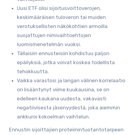
Uusi ETF olisi sijoitusvoittoverojen,
keskimääräisen tuloveron tai muiden
verotuksellisten näkökohtien armoilla
suojattujen nimivaihtoehtojen
luomismenetelmän vuoksi.
Tällaisiin ennusteisiin kohdistuu paljon
epäilyksiä, jotka voivat koskea todellista
tehokkuutta.
Vaikka varastosi ja langan välinen korrelaatio
on lisääntynyt viime kuukausina, se on
edelleen kaukana uudesta, vakavasti
negatiivisesta jäsenyydestä, joka aiemmin
ankkuroi kokoelman vaihtelun.
Ennustin sijoittajien proteiinintuotantotarpeen