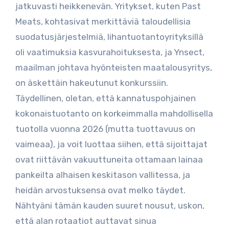
jatkuvasti heikkenevän. Yritykset, kuten Past
Meats, kohtasivat merkittäviä taloudellisia
suodatusjärjestelmiä, lihantuotantoyrityksillä
oli vaatimuksia kasvurahoituksesta, ja Ynsect,
maailman johtava hyönteisten maatalousyritys,
on äskettäin hakeutunut konkurssiin.
Täydellinen, oletan, että kannatuspohjainen
kokonaistuotanto on korkeimmalla mahdollisella
tuotolla vuonna 2026 (mutta tuottavuus on
vaimeaa), ja voit luottaa siihen, että sijoittajat
ovat riittävän vakuuttuneita ottamaan lainaa
pankeilta alhaisen keskitason vallitessa, ja
heidän arvostuksensa ovat melko täydet.
Nähtyäni tämän kauden suuret nousut, uskon,
että alan rotaatiot auttavat sinua