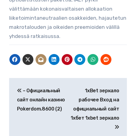
välittämään kokonaisvaltaisen allokaation
liiketoimintaneutraalien osakkeiden, hajautetun
makrotalouden ja oikeiden preemioiden välillä
yhdessä ratkaisussa.
Post
– Официальный
1xBet зеркало
navigation
сайт онлайн казино
рабочее Вход на
Pokerdom.8600 (2)
официальный сайт
1хбет 1xbet зеркало