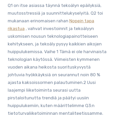
Q1 on itse asiassa täynnä tekoälyn epäilyksiä,
muutosstressiä ja suunnittelukyselyitä. Q2 toi
mukanaan erinomaisen rahan
Nopein tapa
rikastua
, vahvat investoinnit ja tekoälyyn
uskomisen nousun teknologiapainotteiseen
kehitykseen, ja tekoäly pysyy kaikkien aikojen
huippulukemissa. Vaihe 1 Tämä ei ole harvinaista
teknologian käytössä.
Viimeisten kymmenen
vuoden aikana heikosta suorituskyvystä
johtuvia hyökkäyksiä on seurannut noin 80 %
ajasta kaksoissormen palautuminen.2 Uusi
laajempi liiketoiminta seurasi uutta
pirstaloitunutta trendiä ja päätyi uusiin
huippulukemiin, kuten määrittelimme Q3:n
tietoturvaliiketoiminnan mentaliteetissamme.