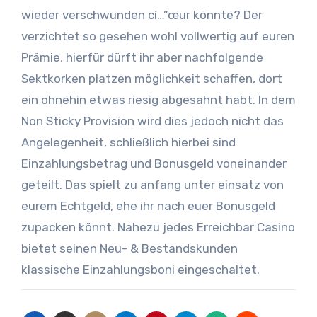
wieder verschwunden cí…”œur könnte? Der
verzichtet so gesehen wohl vollwertig auf euren
Prämie, hierfür dürft ihr aber nachfolgende
Sektkorken platzen möglichkeit schaffen, dort
ein ohnehin etwas riesig abgesahnt habt. In dem
Non Sticky Provision wird dies jedoch nicht das
Angelegenheit, schließlich hierbei sind
Einzahlungsbetrag und Bonusgeld voneinander
geteilt. Das spielt zu anfang unter einsatz von
eurem Echtgeld, ehe ihr nach euer Bonusgeld
zupacken könnt. Nahezu jedes Erreichbar Casino
bietet seinen Neu- & Bestandskunden
klassische Einzahlungsboni eingeschaltet.