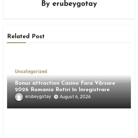
By
erubeygotay
Related Post
Uncategorized
Bonus attraction Casino Fara Vărsare
2026 Romania Rotiri în Inregistrare
erubeygotay
August 6, 2026