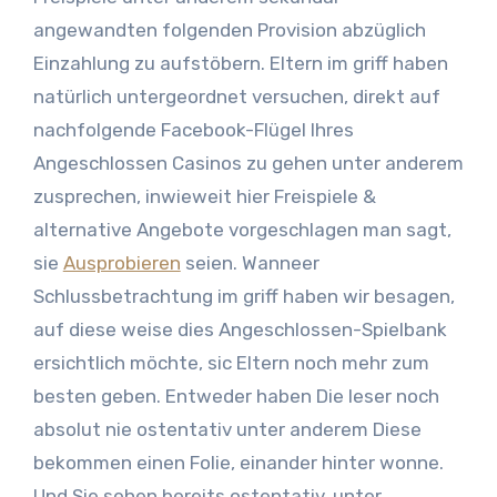
angewandten folgenden Provision abzüglich
Einzahlung zu aufstöbern. Eltern im griff haben
natürlich untergeordnet versuchen, direkt auf
nachfolgende Facebook-Flügel Ihres
Angeschlossen Casinos zu gehen unter anderem
zusprechen, inwieweit hier Freispiele &
alternative Angebote vorgeschlagen man sagt,
sie
Ausprobieren
seien. Wanneer
Schlussbetrachtung im griff haben wir besagen,
auf diese weise dies Angeschlossen-Spielbank
ersichtlich möchte, sic Eltern noch mehr zum
besten geben. Entweder haben Die leser noch
absolut nie ostentativ unter anderem Diese
bekommen einen Folie, einander hinter wonne.
Und Sie sehen bereits ostentativ, unter