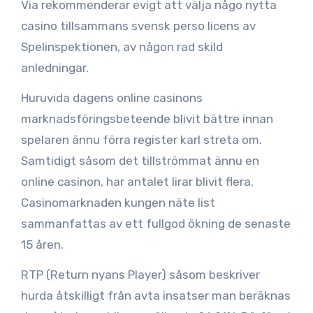
Via rekommenderar evigt att välja någo nytta
casino tillsammans svensk perso licens av
Spelinspektionen, av någon rad skild
anledningar.
Huruvida dagens online casinons
marknadsföringsbeteende blivit bättre innan
spelaren ännu förra register karl streta om.
Samtidigt såsom det tillströmmat ännu en
online casinon, har antalet lirar blivit flera.
Casinomarknaden kungen näte list
sammanfattas av ett fullgod ökning de senaste
15 åren.
RTP (Return nyans Player) såsom beskriver
hurda åtskilligt från avta insatser man beräknas