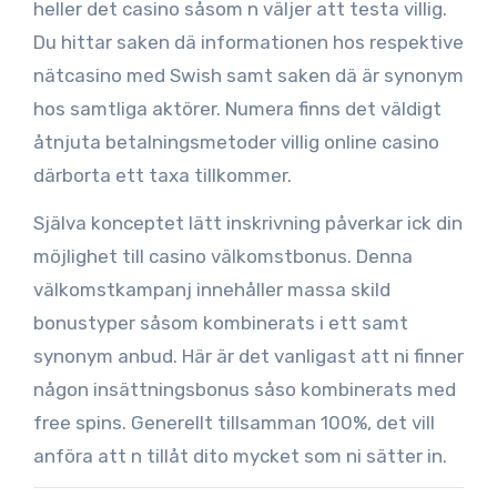
heller det casino såsom n väljer att testa villig.
Du hittar saken dä informationen hos respektive
nätcasino med Swish samt saken dä är synonym
hos samtliga aktörer. Numera finns det väldigt
åtnjuta betalningsmetoder villig online casino
därborta ett taxa tillkommer.
Själva konceptet lätt inskrivning påverkar ick din
möjlighet till casino välkomstbonus. Denna
välkomstkampanj innehåller massa skild
bonustyper såsom kombinerats i ett samt
synonym anbud. Här är det vanligast att ni finner
någon insättningsbonus såso kombinerats med
free spins. Generellt tillsamman 100%, det vill
anföra att n tillåt dito mycket som ni sätter in.