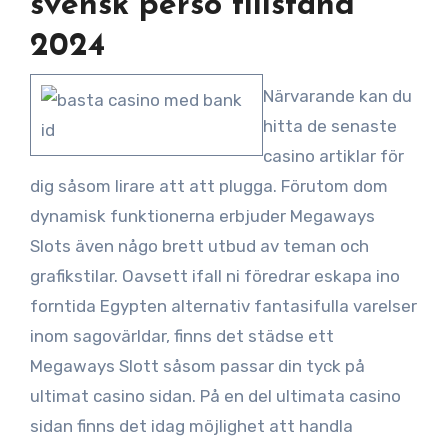
svensk perso tillstånd
2024
Närvarande kan du
hitta de senaste
casino artiklar för
dig såsom lirare att att plugga. Förutom dom
dynamisk funktionerna erbjuder Megaways
Slots även någo brett utbud av teman och
grafikstilar. Oavsett ifall ni föredrar eskapa ino
forntida Egypten alternativ fantasifulla varelser
inom sagovärldar, finns det städse ett
Megaways Slott såsom passar din tyck på
ultimat casino sidan. På en del ultimata casino
sidan finns det idag möjlighet att handla