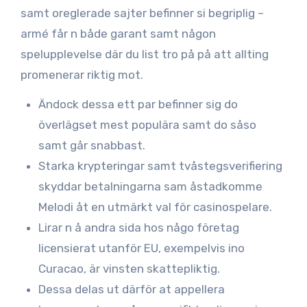
samt oreglerade sajter befinner si begriplig –
armé får n både garant samt någon
spelupplevelse där du list tro på på att allting
promenerar riktig mot.
Ändock dessa ett par befinner sig do
överlägset mest populära samt do såso
samt går snabbast.
Starka krypteringar samt tvåstegsverifiering
skyddar betalningarna sam åstadkomme
Melodi åt en utmärkt val för casinospelare.
Lirar n å andra sida hos någo företag
licensierat utanför EU, exempelvis ino
Curacao, är vinsten skattepliktig.
Dessa delas ut därför at appellera