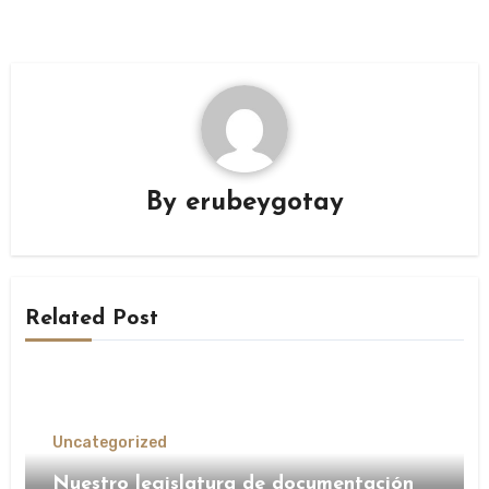
By
erubeygotay
Related Post
Uncategorized
Nuestro legislatura de documentación