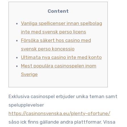
Content
Vanliga spellicenser innan spelbolag
inte med svensk perso licens
Försöka säkert hos casino med
svensk perso koncessio
Ultimata nya casino inte med konto
Mest populära casinospelen inom
Sverige
Exklusiva casinospel erbjuder unika teman samt
spelupplevelser
https://casinonsvenska.eu/plenty-ofortune/
såso ick finns gällande andra plattformar. Vissa