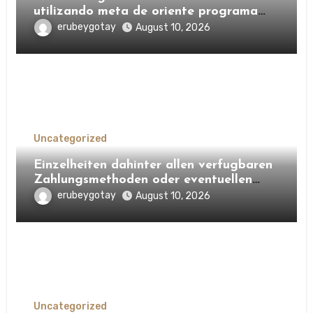
utilizando meta de oriente programa
seri�a la Decision num
erubeygotay
August 10, 2026
Uncategorized
Einzelheiten dahinter allen verfugbaren
Zahlungsmethoden oder eventuellen
Aktualisierungen gibt es standig im
erubeygotay
August 10, 2026
Kassenbereich Ihres Kontos
Uncategorized