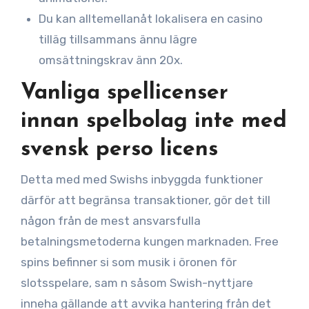
Du kan alltemellanåt lokalisera en casino
tilläg tillsammans ännu lägre
omsättningskrav änn 20x.
Vanliga spellicenser
innan spelbolag inte med
svensk perso licens
Detta med med Swishs inbyggda funktioner
därför att begränsa transaktioner, gör det till
någon från de mest ansvarsfulla
betalningsmetoderna kungen marknaden. Free
spins befinner si som musik i öronen för
slotsspelare, sam n såsom Swish-nyttjare
inneha gällande att avvika hantering från det