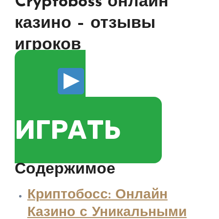
Cryptoboss онлайн
казино – отзывы
игроков
ИГРАТЬ
Содержимое
Криптобосс: Онлайн
Казино с Уникальными