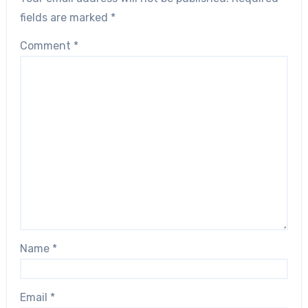
fields are marked
*
Comment
*
Name
*
Email
*