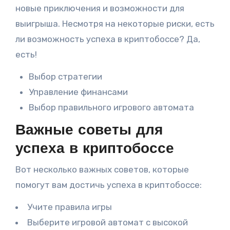
новые приключения и возможности для
выигрыша. Несмотря на некоторые риски, есть
ли возможность успеха в криптобоссе? Да,
есть!
Выбор стратегии
Управление финансами
Выбор правильного игрового автомата
Важные советы для
успеха в криптобоссе
Вот несколько важных советов, которые
помогут вам достичь успеха в криптобоссе:
Учите правила игры
Выберите игровой автомат с высокой