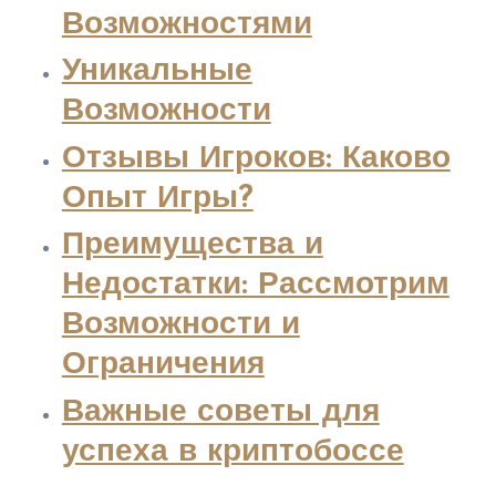
Возможностями
Уникальные
Возможности
Отзывы Игроков: Каково
Опыт Игры?
Преимущества и
Недостатки: Рассмотрим
Возможности и
Ограничения
Важные советы для
успеха в криптобоссе