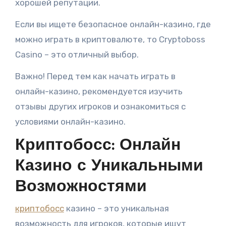
хорошей репутации.
Если вы ищете безопасное онлайн-казино, где
можно играть в криптовалюте, то Cryptoboss
Casino – это отличный выбор.
Важно! Перед тем как начать играть в
онлайн-казино, рекомендуется изучить
отзывы других игроков и ознакомиться с
условиями онлайн-казино.
Криптобосс: Онлайн
Казино с Уникальными
Возможностями
криптобосс
казино – это уникальная
возможность для игроков, которые ищут