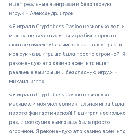
ищет реальные выигрыши и безопасную
игру.» – Александр, игрок
«Я играл в Cryptoboss Casino несколько лет, и
моя экспериментальная игра была просто
фантастической! Я выиграл несколько раз, и
моя сумма выигрыша была просто огромной. Я
рекомендую это казино всем, кто ищет
реальные выигрыши и безопасную игру.» –
Михаил, игрок
«Я играл в Cryptoboss Casino несколько
месяцев, и моя экспериментальная игра была
просто фантастической! Я выиграл несколько
раз, и моя сумма выигрыша была просто
огромной. Я рекомендую это казино всем, кто