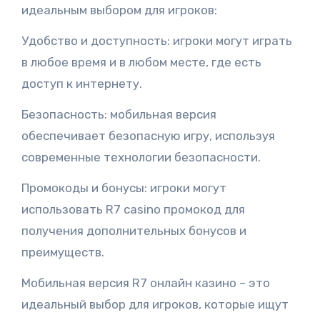
идеальным выбором для игроков:
Удобство и доступность: игроки могут играть
в любое время и в любом месте, где есть
доступ к интернету.
Безопасность: мобильная версия
обеспечивает безопасную игру, используя
современные технологии безопасности.
Промокоды и бонусы: игроки могут
использовать R7 casino промокод для
получения дополнительных бонусов и
преимуществ.
Мобильная версия R7 онлайн казино – это
идеальный выбор для игроков, которые ищут