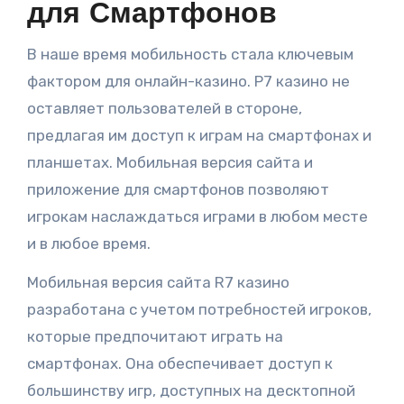
для Смартфонов
В наше время мобильность стала ключевым
фактором для онлайн-казино. Р7 казино не
оставляет пользователей в стороне,
предлагая им доступ к играм на смартфонах и
планшетах. Мобильная версия сайта и
приложение для смартфонов позволяют
игрокам наслаждаться играми в любом месте
и в любое время.
Мобильная версия сайта R7 казино
разработана с учетом потребностей игроков,
которые предпочитают играть на
смартфонах. Она обеспечивает доступ к
большинству игр, доступных на десктопной