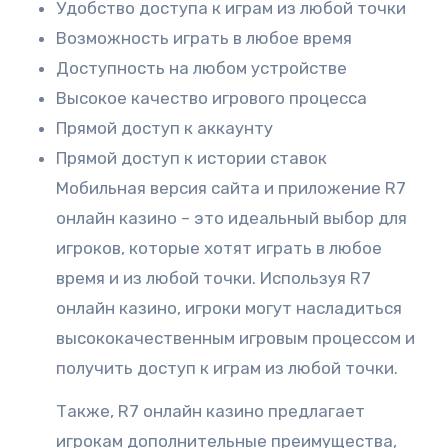
Удобство доступа к играм из любой точки
Возможность играть в любое время
Доступность на любом устройстве
Высокое качество игрового процесса
Прямой доступ к аккаунту
Прямой доступ к истории ставок
Мобильная версия сайта и приложение R7
онлайн казино – это идеальный выбор для
игроков, которые хотят играть в любое
время и из любой точки. Используя R7
онлайн казино, игроки могут насладиться
высококачественным игровым процессом и
получить доступ к играм из любой точки.
Также, R7 онлайн казино предлагает
игрокам дополнительные преимущества,