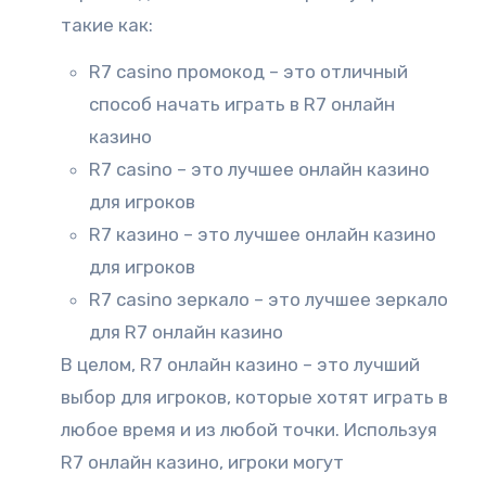
такие как:
R7 casino промокод – это отличный
способ начать играть в R7 онлайн
казино
R7 casino – это лучшее онлайн казино
для игроков
R7 казино – это лучшее онлайн казино
для игроков
R7 casino зеркало – это лучшее зеркало
для R7 онлайн казино
В целом, R7 онлайн казино – это лучший
выбор для игроков, которые хотят играть в
любое время и из любой точки. Используя
R7 онлайн казино, игроки могут