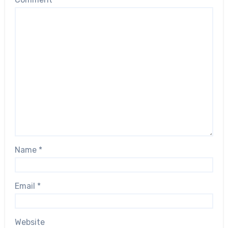
Name
*
Email
*
Website