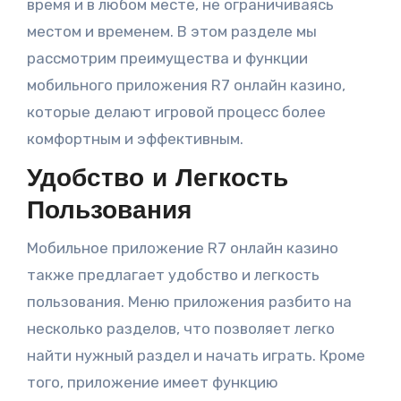
время и в любом месте, не ограничиваясь
местом и временем. В этом разделе мы
рассмотрим преимущества и функции
мобильного приложения R7 онлайн казино,
которые делают игровой процесс более
комфортным и эффективным.
Удобство и Легкость
Пользования
Мобильное приложение R7 онлайн казино
также предлагает удобство и легкость
пользования. Меню приложения разбито на
несколько разделов, что позволяет легко
найти нужный раздел и начать играть. Кроме
того, приложение имеет функцию