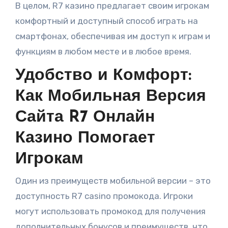
В целом, R7 казино предлагает своим игрокам
комфортный и доступный способ играть на
смартфонах, обеспечивая им доступ к играм и
функциям в любом месте и в любое время.
Удобство и Комфорт:
Как Мобильная Версия
Сайта R7 Онлайн
Казино Помогает
Игрокам
Один из преимуществ мобильной версии – это
доступность R7 casino промокода. Игроки
могут использовать промокод для получения
дополнительных бонусов и преимуществ, что