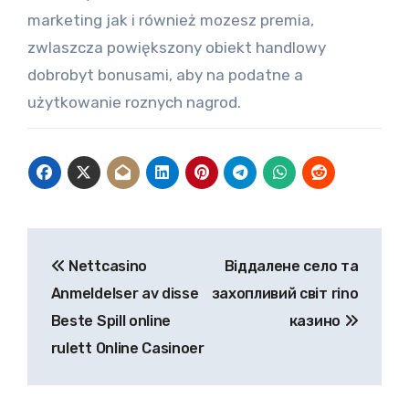
marketing jak i również mozesz premia,
zwlaszcza powiększony obiekt handlowy
dobrobyt bonusami, aby na podatne a
użytkowanie roznych nagrod.
Post
Nettcasino
Віддалене село та
navigation
Anmeldelser av disse
захопливий світ rino
Beste Spill online
казино
rulett Online Casinoer